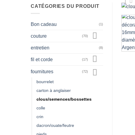
CATÉGORIES DU PRODUIT
Bon cadeau
(1)
couture
(70)
entretien
(8)
fil et corde
(17)
fournitures
(72)
bourrelet
carton à anglaiser
clous/semences/bossettes
colle
crin
dacron/ouate/feutre
pieds