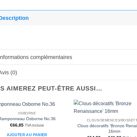
Description
Informations complémentaires
Avis (0)
S AIMEREZ PEUT-ÊTRE AUSSI…
OSBORNE
Ajouter
Ramponneau Osborne No.36
CLOUS/SEMENCES/BOSSET
à la liste
€
66,85
Clous décoratifs ‘Bronze Rena
TVA incluse
d’envies
16mm
AJOUTER AU PANIER