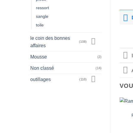
ressort
sangle
toile
le coin des bonnes
(108)
affaires
Mousse
(2)
Non classé
(14)
outillages
(118)
VOU