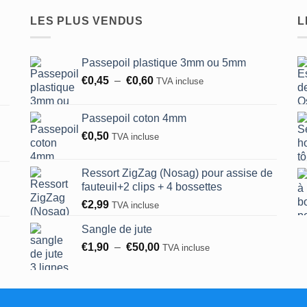
peuvent
options
LES PLUS VENDUS
L
être
peuvent
choisies
être
sur
choisies
Passepoil plastique 3mm ou 5mm
la
sur
Plage
€
0,45
–
€
0,60
TVA incluse
page
la
de
du
page
prix :
produit
du
Passepoil coton 4mm
€0,45
produit
€
0,50
TVA incluse
à
€0,60
Ressort ZigZag (Nosag) pour assise de
fauteuil+2 clips + 4 bossettes
€
2,99
TVA incluse
Sangle de jute
Plage
€
1,90
–
€
50,00
TVA incluse
de
prix :
€1,90
à