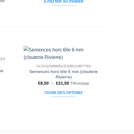
use
AJOUTER AU PANIER
TES
Ajouter
Ajouter
CLOUS/SEMENCES/BOSSETTES
à la liste
à la liste
Semences hors tôle 6 mm (clouterie
use
d’envies
d’envies
Rivierre)
Plage
€
8,50
–
€
21,50
TVA incluse
de
prix :
CHOIX DES OPTIONS
€8,50
à
Ce
€21,50
produit
a
plusieurs
variations.