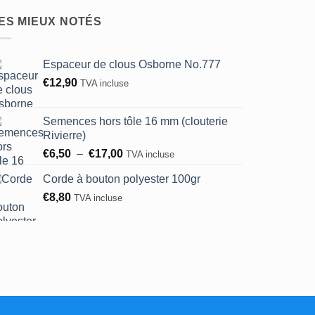
Les
options
ES MIEUX NOTÉS
peuvent
être
Espaceur de clous Osborne No.777
choisies
sur
€
12,90
TVA incluse
la
page
Semences hors tôle 16 mm (clouterie
du
Rivierre)
produit
Plage
€
6,50
–
€
17,00
TVA incluse
de
Corde à bouton polyester 100gr
prix :
€
8,80
€6,50
TVA incluse
à
€17,00