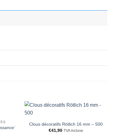
Ajouter
TES
à la liste
Clous décoratifs Rötlich 16 mm – 500
issance’
d’envies
€
41,90
TVA incluse