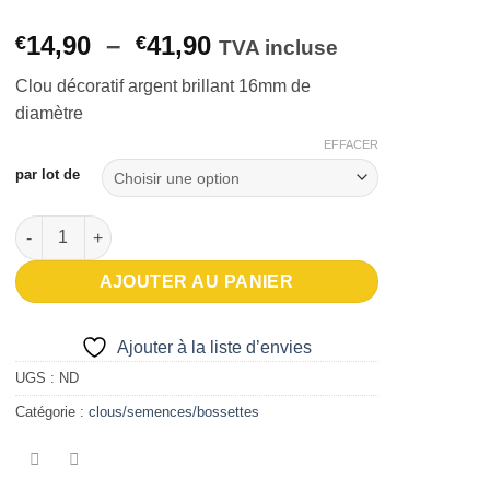
Plage
14,90
–
41,90
€
€
TVA incluse
de
Clou décoratif argent brillant 16mm de
prix :
diamètre
€14,90
à
EFFACER
€41,90
par lot de
quantité de clou décoratif 16mm de diamètre Argent brillant
AJOUTER AU PANIER
Ajouter à la liste d’envies
UGS :
ND
Catégorie :
clous/semences/bossettes