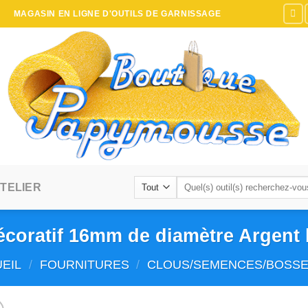
MAGASIN EN LIGNE D'OUTILS DE GARNISSAGE
Recherche
TELIER
pour :
écoratif 16mm de diamètre Argent b
EIL
/
FOURNITURES
/
CLOUS/SEMENCES/BOSSE