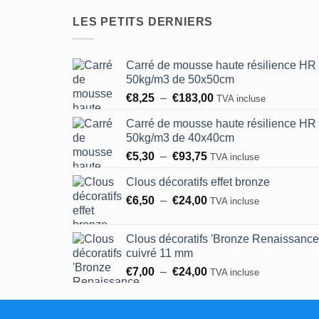
LES PETITS DERNIERS
Carré de mousse haute résilience HR
50kg/m3 de 50x50cm
Plage
€
8,25
–
€
183,00
TVA incluse
de
Carré de mousse haute résilience HR
prix :
50kg/m3 de 40x40cm
€8,25
Plage
€
5,30
–
€
93,75
à
TVA incluse
de
€183,00
Clous décoratifs effet bronze
prix :
Plage
€
6,50
–
€
24,00
€5,30
TVA incluse
de
à
prix :
€93,75
Clous décoratifs 'Bronze Renaissance
€6,50
cuivré 11 mm
à
Plage
€
7,00
–
€
24,00
TVA incluse
€24,00
de
prix :
€7,00