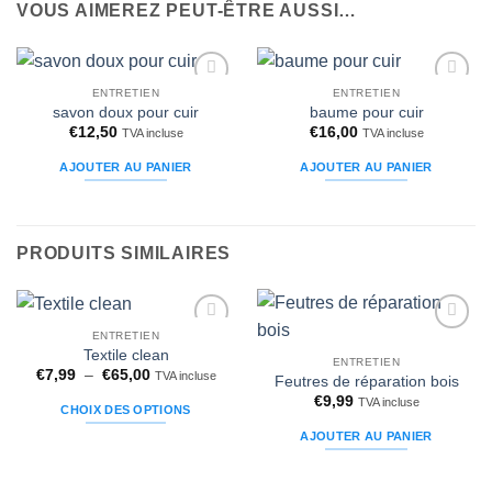
VOUS AIMEREZ PEUT-ÊTRE AUSSI…
ENTRETIEN
ENTRETIEN
Ajouter
Ajouter
savon doux pour cuir
baume pour cuir
à la liste
à la liste
€
12,50
€
16,00
d’envies
d’envies
TVA incluse
TVA incluse
AJOUTER AU PANIER
AJOUTER AU PANIER
PRODUITS SIMILAIRES
ENTRETIEN
Ajouter
Ajouter
Textile clean
à la liste
à la liste
ENTRETIEN
Plage
€
7,99
–
€
65,00
d’envies
d’envies
TVA incluse
Feutres de réparation bois
de
€
9,99
prix :
TVA incluse
CHOIX DES OPTIONS
€7,99
à
Ce
AJOUTER AU PANIER
€65,00
produit
a