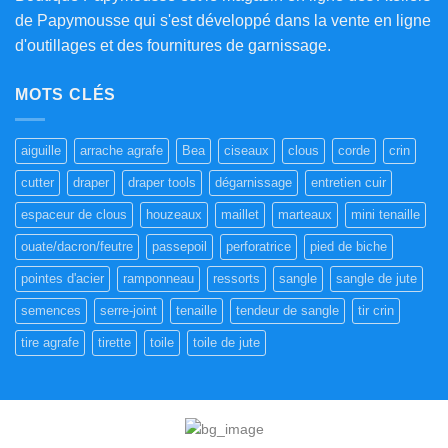
de Papymousse qui s'est développé dans la vente en ligne
d'outillages et des fournitures de garnissage.
MOTS CLÉS
aiguille
arrache agrafe
Bea
ciseaux
clous
corde
crin
cutter
draper
draper tools
dégarnissage
entretien cuir
espaceur de clous
houzeaux
maillet
marteaux
mini tenaille
ouate/dacron/feutre
passepoil
perforatrice
pied de biche
pointes d'acier
ramponneau
ressorts
sangle
sangle de jute
semences
serre-joint
tenaille
tendeur de sangle
tir crin
tire agrafe
tirette
toile
toile de jute