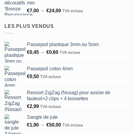
mm
à
Plage
€
7,00
–
€
24,00
TVA incluse
€24,00
de
prix :
LES PLUS VENDUS
€7,00
à
€24,00
Passepoil plastique 3mm ou 5mm
Plage
€
0,45
–
€
0,60
TVA incluse
de
prix :
Passepoil coton 4mm
€0,45
€
0,50
TVA incluse
à
€0,60
Ressort ZigZag (Nosag) pour assise de
fauteuil+2 clips + 4 bossettes
€
2,99
TVA incluse
Sangle de jute
Plage
€
1,90
–
€
50,00
TVA incluse
de