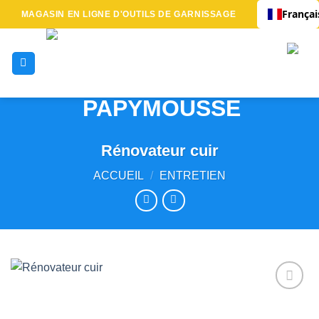
Passer
Françai
MAGASIN EN LIGNE D'OUTILS DE GARNISSAGE
au
contenu
Rénovateur cuir
ACCUEIL
/
ENTRETIEN
Ajouter
à la liste