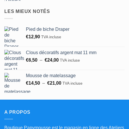
prix :
€1,90
LES MIEUX NOTÉS
à
€50,00
Pied de biche Draper
€
12,90
TVA incluse
Clous décoratifs argent mat 11 mm
Plage
€
6,50
–
€
24,00
TVA incluse
de
prix :
Mousse de matelassage
€6,50
Plage
€
14,50
–
€
21,00
TVA incluse
à
de
€24,00
prix :
€14,50
à
A PROPOS
€21,00
Boutique Papymousse est le magasin en ligne des Ateliers