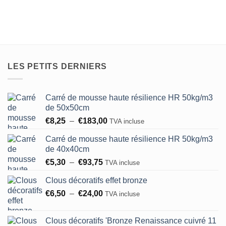
plusieurs
variations.
Les
options
peuvent
être
LES PETITS DERNIERS
choisies
sur
la
Carré de mousse haute résilience HR 50kg/m3
page
de 50x50cm
du
Plage
€
8,25
–
€
183,00
TVA incluse
produit
de
Carré de mousse haute résilience HR 50kg/m3
prix :
de 40x40cm
€8,25
Plage
€
5,30
–
€
93,75
à
TVA incluse
de
€183,00
Clous décoratifs effet bronze
prix :
Plage
€
6,50
–
€
24,00
€5,30
TVA incluse
de
à
prix :
€93,75
Clous décoratifs 'Bronze Renaissance cuivré 11
€6,50