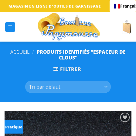
Passer
Françai
MAGASIN EN LIGNE D'OUTILS DE GARNISSAGE
au
contenu
ACCUEIL
/
PRODUITS IDENTIFIÉS “ESPACEUR DE
CLOUS”
FILTRER
Ajouter
Pratique
à la
liste