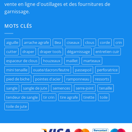
vente en ligne d'outillages et des fournitures de
garnissage.
MOTS CLÉS
aiguille
arrache agrafe
Bea
ciseaux
clous
corde
crin
cutter
draper
draper tools
dégarnissage
entretien cuir
espaceur de clous
houzeaux
maillet
marteaux
mini tenaille
ouate/dacron/feutre
passepoil
perforatrice
pied de biche
pointes d'acier
ramponneau
ressorts
sangle
sangle de jute
semences
serre-joint
tenaille
tendeur de sangle
tir crin
tire agrafe
tirette
toile
toile de jute