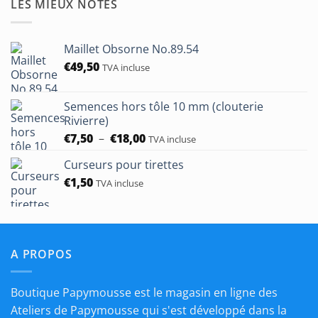
LES MIEUX NOTÉS
à
€50,00
Maillet Obsorne No.89.54
€
49,50
TVA incluse
Semences hors tôle 10 mm (clouterie
Rivierre)
Plage
€
7,50
–
€
18,00
TVA incluse
de
Curseurs pour tirettes
prix :
€
1,50
€7,50
TVA incluse
à
€18,00
A PROPOS
Boutique Papymousse est le magasin en ligne des
Ateliers de Papymousse qui s'est développé dans la