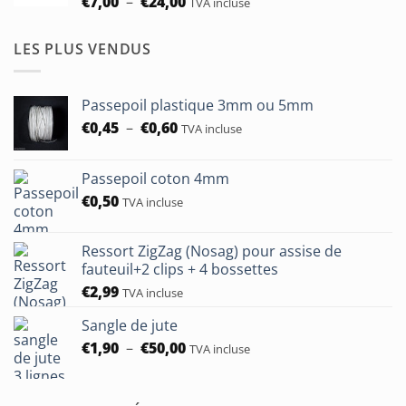
Plage
€
7,00
–
€
24,00
TVA incluse
€24,00
de
prix :
LES PLUS VENDUS
€7,00
à
€24,00
Passepoil plastique 3mm ou 5mm
Plage
€
0,45
–
€
0,60
TVA incluse
de
prix :
Passepoil coton 4mm
€0,45
€
0,50
à
TVA incluse
€0,60
Ressort ZigZag (Nosag) pour assise de
fauteuil+2 clips + 4 bossettes
€
2,99
TVA incluse
Sangle de jute
Plage
€
1,90
–
€
50,00
TVA incluse
de
prix :
€1,90