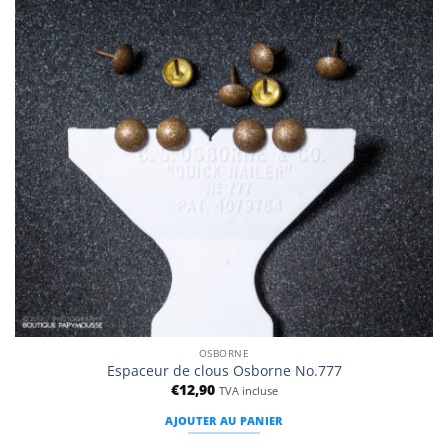
d’envies
OSBORNE
Espaceur de clous Osborne No.777
€
12,90
TVA incluse
AJOUTER AU PANIER