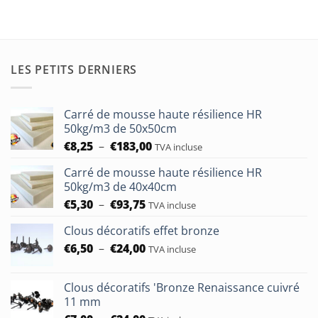
LES PETITS DERNIERS
Carré de mousse haute résilience HR
50kg/m3 de 50x50cm
Plage
€
8,25
–
€
183,00
TVA incluse
de
Carré de mousse haute résilience HR
prix :
50kg/m3 de 40x40cm
€8,25
Plage
€
5,30
–
€
93,75
à
TVA incluse
de
€183,00
Clous décoratifs effet bronze
prix :
Plage
€
6,50
–
€
24,00
€5,30
TVA incluse
de
à
prix :
€93,75
Clous décoratifs 'Bronze Renaissance cuivré
€6,50
11 mm
à