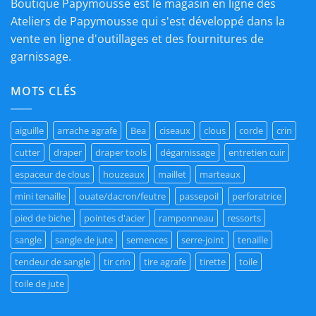
Boutique Papymousse est le magasin en ligne des
Ateliers de Papymousse qui s'est développé dans la
vente en ligne d'outillages et des fournitures de
garnissage.
MOTS CLÉS
aiguille
arrache agrafe
Bea
ciseaux
clous
corde
crin
cutter
draper
draper tools
dégarnissage
entretien cuir
espaceur de clous
houzeaux
maillet
marteaux
mini tenaille
ouate/dacron/feutre
passepoil
perforatrice
pied de biche
pointes d'acier
ramponneau
ressorts
sangle
sangle de jute
semences
serre-joint
tenaille
tendeur de sangle
tir crin
tire agrafe
tirette
toile
toile de jute