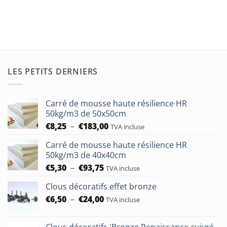
LES PETITS DERNIERS
Carré de mousse haute résilience HR
50kg/m3 de 50x50cm
Plage
€
8,25
–
€
183,00
TVA incluse
de
Carré de mousse haute résilience HR
prix :
50kg/m3 de 40x40cm
€8,25
Plage
€
5,30
–
€
93,75
à
TVA incluse
de
€183,00
Clous décoratifs effet bronze
prix :
Plage
€
6,50
–
€
24,00
€5,30
TVA incluse
de
à
prix :
€93,75
Clous décoratifs 'Bronze Renaissance cuivré