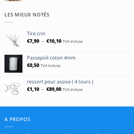
prix :
€1,90
LES MIEUX NOTÉS
à
€50,00
Tire crin
Plage
€
7,90
–
€
10,10
TVA incluse
de
prix :
Passepoil coton 4mm
€7,90
€
0,50
à
TVA incluse
€10,10
ressort pour assise ( 4 tours )
Plage
€
1,10
–
€
89,00
TVA incluse
de
prix :
€1,10
à
A PROPOS
€89,00