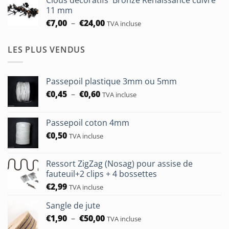
€6,50
11 mm
à
Plage
€
7,00
–
€
24,00
TVA incluse
€24,00
de
prix :
LES PLUS VENDUS
€7,00
à
€24,00
Passepoil plastique 3mm ou 5mm
Plage
€
0,45
–
€
0,60
TVA incluse
de
prix :
Passepoil coton 4mm
€0,45
€
0,50
à
TVA incluse
€0,60
Ressort ZigZag (Nosag) pour assise de
fauteuil+2 clips + 4 bossettes
€
2,99
TVA incluse
Sangle de jute
Plage
€
1,90
–
€
50,00
TVA incluse
de