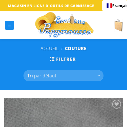
Passer
Françai
MAGASIN EN LIGNE D'OUTILS DE GARNISSAGE
au
contenu
ACCUEIL
/
COUTURE
FILTRER
Ajouter
à la
liste
d’envies