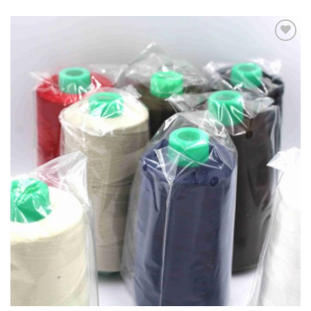
Ajouter
à la
liste
d’envies