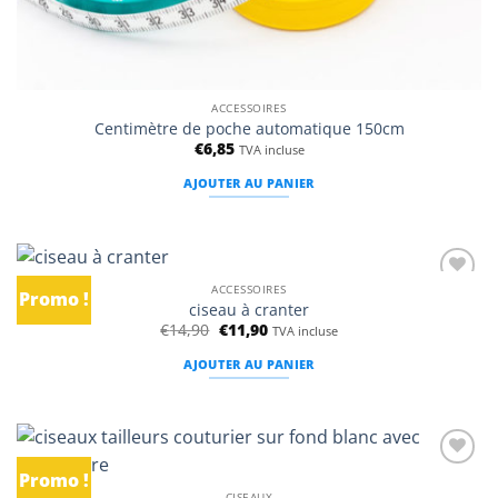
ACCESSOIRES
Centimètre de poche automatique 150cm
€
6,85
TVA incluse
AJOUTER AU PANIER
ACCESSOIRES
Promo !
Ajouter
ciseau à cranter
à la
Le
Le
€
14,90
€
11,90
liste
TVA incluse
prix
prix
d’envies
initial
actuel
AJOUTER AU PANIER
était :
est :
€14,90.
€11,90.
Promo !
Ajouter
à la
CISEAUX