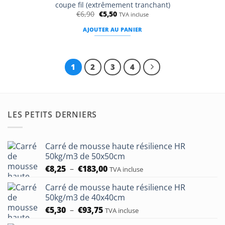
coupe fil (extrêmement tranchant)
Le
Le
€
6,90
€
5,50
TVA incluse
prix
prix
initial
actuel
AJOUTER AU PANIER
était :
est :
€6,90.
€5,50.
1
2
3
4
LES PETITS DERNIERS
Carré de mousse haute résilience HR
50kg/m3 de 50x50cm
Plage
€
8,25
–
€
183,00
TVA incluse
de
Carré de mousse haute résilience HR
prix :
50kg/m3 de 40x40cm
€8,25
Plage
€
5,30
–
€
93,75
à
TVA incluse
de
€183,00