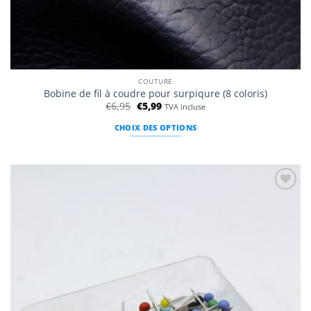
COUTURE
Bobine de fil à coudre pour surpiqure (8 coloris)
Le
Le
€
6,95
€
5,99
TVA incluse
prix
prix
initial
actuel
CHOIX DES OPTIONS
était :
est :
€6,95.
€5,99.
Ce
produit
a
plusieurs
Ajouter
variations.
à la
Les
liste
d’envies
options
peuvent
être
choisies
sur
la