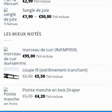
€
2,99
TVA incluse
Sangle de jute
Plage
€
1,90
–
€
50,00
TVA incluse
de
prix :
€1,90
LES MIEUX NOTÉS
à
€50,00
morceau de cuir (Ref:MP059)
€
95,00
TVA incluse
coupe fil (extrêmement tranchant)
Le
Le
€
6,90
€
5,50
TVA incluse
prix
prix
initial
actuel
Pointe manche en bois Draper
était :
est :
Le
Le
€
5,99
€
4,20
€6,90.
€5,50.
TVA incluse
prix
prix
initial
actuel
était :
est :