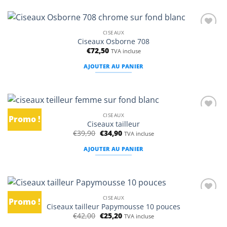
CISEAUX
Ajouter
Ciseaux Osborne 708
à la
€
72,50
liste
TVA incluse
d’envies
AJOUTER AU PANIER
CISEAUX
Promo !
Ajouter
Ciseaux tailleur
à la
Le
Le
€
39,90
€
34,90
liste
TVA incluse
prix
prix
d’envies
initial
actuel
AJOUTER AU PANIER
était :
est :
€39,90.
€34,90.
CISEAUX
Promo !
Ajouter
Ciseaux tailleur Papymousse 10 pouces
à la
Le
Le
€
42,00
€
25,20
liste
TVA incluse
prix
prix
d’envies