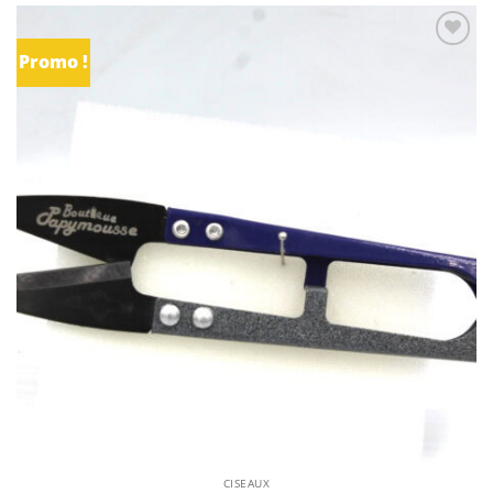
Promo !
Ajouter
à la
liste
d’envies
CISEAUX