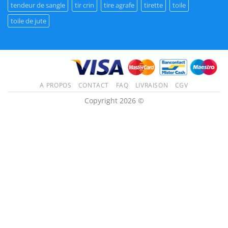
tendeur de sangle
tir crin
tire agrafe
tirette
toile
toile de jute
A PROPOS
CONTACT
FAQ
LIVRAISON
CGV
Copyright 2026 ©