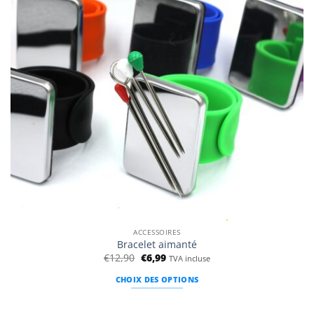
ACCESSOIRES
Bracelet aimanté
Le
Le
€
12,90
€
6,99
TVA incluse
prix
prix
initial
actuel
CHOIX DES OPTIONS
était :
est :
€12,90.
€6,99.
Ce
produit