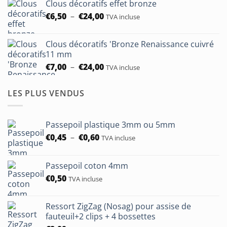
Clous décoratifs effet bronze
prix :
Plage
€
6,50
–
€
24,00
€5,30
TVA incluse
de
à
prix :
€93,75
Clous décoratifs 'Bronze Renaissance cuivré
€6,50
11 mm
à
Plage
€
7,00
–
€
24,00
TVA incluse
€24,00
de
prix :
LES PLUS VENDUS
€7,00
à
€24,00
Passepoil plastique 3mm ou 5mm
Plage
€
0,45
–
€
0,60
TVA incluse
de
prix :
Passepoil coton 4mm
€0,45
€
0,50
à
TVA incluse
€0,60
Ressort ZigZag (Nosag) pour assise de
fauteuil+2 clips + 4 bossettes