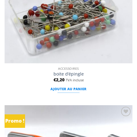
page
du
produit
ACCESSOIRES
boite d’épingle
€
2,20
TVA incluse
AJOUTER AU PANIER
Promo !
Ajouter
à la
liste
d’envies