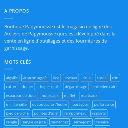
€5,99.
€4,20.
A PROPOS
Boutique Papymousse est le magasin en ligne des
Ateliers de Papymousse qui s'est développé dans la
vente en ligne d'outillages et des fournitures de
garnissage.
MOTS CLÉS
aiguille
arrache agrafe
Bea
ciseaux
clous
corde
crin
cutter
draper
draper tools
dégarnissage
entretien cuir
espaceur de clous
houzeaux
maillet
marteaux
mini tenaille
ouate/dacron/feutre
passepoil
perforatrice
pied de biche
pointes d'acier
ramponneau
ressorts
sangle
sangle de jute
semences
serre-joint
tenaille