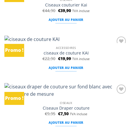
liste
Ciseaux couturier Kai
d’envies
Le
Le
€
44,90
€
39,90
TVA incluse
prix
prix
initial
actuel
AJOUTER AU PANIER
était :
est :
€44,90.
€39,90.
ACCESSOIRES
Promo !
Ajouter
ciseaux de couture KAI
à la
Le
Le
€
22,90
€
19,99
liste
TVA incluse
prix
prix
d’envies
initial
actuel
AJOUTER AU PANIER
était :
est :
€22,90.
€19,99.
Promo !
Ajouter
à la
CISEAUX
liste
Ciseaux Draper couture
d’envies
Le
Le
€
9,95
€
7,50
TVA incluse
prix
prix
initial
actuel
AJOUTER AU PANIER
était :
est :
€9,95.
€7,50.