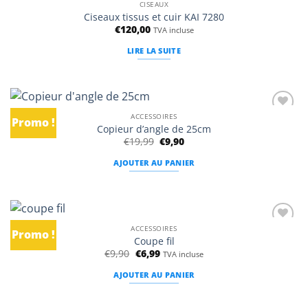
à la
CISEAUX
liste
du
Ciseaux tissus et cuir KAI 7280
d’envies
produit
€
120,00
TVA incluse
LIRE LA SUITE
ACCESSOIRES
Promo !
Ajouter
Copieur d’angle de 25cm
à la
Le
Le
€
19,99
€
9,90
liste
prix
prix
d’envies
initial
actuel
AJOUTER AU PANIER
était :
est :
€19,99.
€9,90.
ACCESSOIRES
Promo !
Ajouter
Coupe fil
à la
Le
Le
€
9,90
€
6,99
liste
TVA incluse
prix
prix
d’envies
initial
actuel
AJOUTER AU PANIER
était :
est :
€9,90.
€6,99.