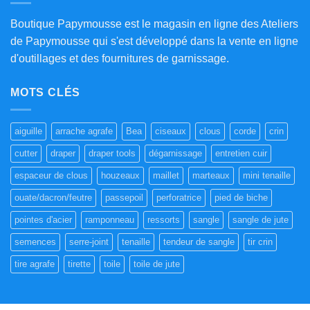
Boutique Papymousse est le magasin en ligne des Ateliers
de Papymousse qui s'est développé dans la vente en ligne
d'outillages et des fournitures de garnissage.
MOTS CLÉS
aiguille
arrache agrafe
Bea
ciseaux
clous
corde
crin
cutter
draper
draper tools
dégarnissage
entretien cuir
espaceur de clous
houzeaux
maillet
marteaux
mini tenaille
ouate/dacron/feutre
passepoil
perforatrice
pied de biche
pointes d'acier
ramponneau
ressorts
sangle
sangle de jute
semences
serre-joint
tenaille
tendeur de sangle
tir crin
tire agrafe
tirette
toile
toile de jute