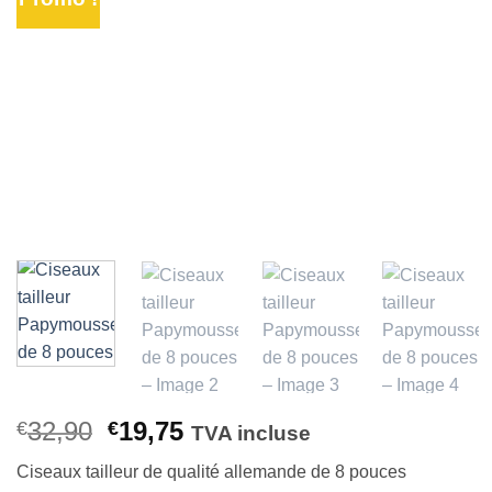
Ajouter
à la liste
d’envies
Le
Le
32,90
19,75
€
€
TVA incluse
prix
prix
Ciseaux tailleur de qualité allemande de 8 pouces
initial
actuel