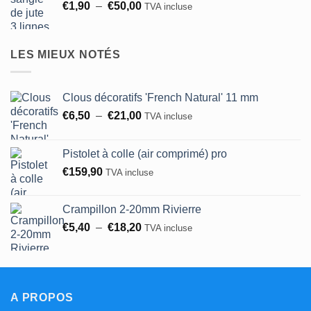
Plage
€
1,90
–
€
50,00
TVA incluse
de
prix :
€1,90
LES MIEUX NOTÉS
à
€50,00
Clous décoratifs 'French Natural' 11 mm
Plage
€
6,50
–
€
21,00
TVA incluse
de
prix :
Pistolet à colle (air comprimé) pro
€6,50
€
159,90
TVA incluse
à
€21,00
Crampillon 2-20mm Rivierre
Plage
€
5,40
–
€
18,20
TVA incluse
de
prix :
€5,40
à
A PROPOS
€18,20