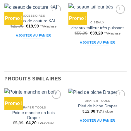
ACCESSOIRES
Promo !
Promo !
Ajouter
Ajouter
ciseaux de couture KAI
à la liste
à la liste
CISEAUX
Le
Le
€
22,90
€
19,99
d’envies
d’envies
TVA incluse
ciseaux tailleur très puissant
prix
prix
Le
Le
€
55,99
€
39,20
initial
actuel
TVA incluse
AJOUTER AU PANIER
prix
prix
était :
est :
initial
actuel
€22,90.
€19,99.
AJOUTER AU PANIER
était :
est :
€55,99.
€39,20.
PRODUITS SIMILAIRES
DRAPER TOOLS
Promo !
Ajouter
Ajouter
Pied de biche Draper
à la liste
à la liste
DRAPER TOOLS
€
12,90
d’envies
d’envies
TVA incluse
Pointe manche en bois
Draper
AJOUTER AU PANIER
Le
Le
€
5,99
€
4,20
TVA incluse
prix
prix
initial
actuel