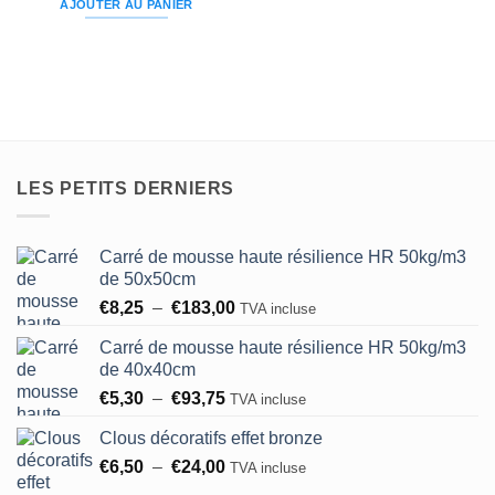
AJOUTER AU PANIER
était :
est :
€5,99.
€4,20.
LES PETITS DERNIERS
Carré de mousse haute résilience HR 50kg/m3
de 50x50cm
Plage
€
8,25
–
€
183,00
TVA incluse
de
Carré de mousse haute résilience HR 50kg/m3
prix :
de 40x40cm
€8,25
Plage
€
5,30
–
€
93,75
à
TVA incluse
de
€183,00
Clous décoratifs effet bronze
prix :
Plage
€
6,50
–
€
24,00
€5,30
TVA incluse
de
à