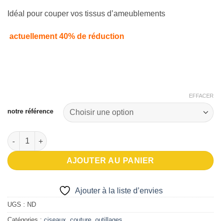
était :
est :
Idéal pour couper vos tissus d’ameublements
€32,90.
€19,75.
actuellement 40% de réduction
EFFACER
notre référence
quantité de Ciseaux tailleur Papymousse de 8 pouces
AJOUTER AU PANIER
Ajouter à la liste d’envies
UGS :
ND
Catégories :
ciseaux
,
couture
,
outillages