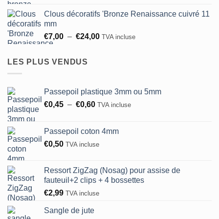
prix :
€93,75
Clous décoratifs 'Bronze Renaissance cuivré 11
€6,50
mm
à
Plage
€
7,00
–
€
24,00
TVA incluse
€24,00
de
prix :
LES PLUS VENDUS
€7,00
à
€24,00
Passepoil plastique 3mm ou 5mm
Plage
€
0,45
–
€
0,60
TVA incluse
de
prix :
Passepoil coton 4mm
€0,45
€
0,50
TVA incluse
à
€0,60
Ressort ZigZag (Nosag) pour assise de
fauteuil+2 clips + 4 bossettes
€
2,99
TVA incluse
Sangle de jute