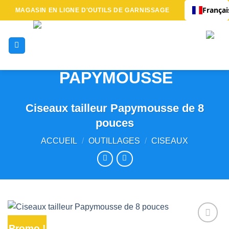
Passer
Françai
MAGASIN EN LIGNE D'OUTILS DE GARNISSAGE
au
contenu
Ciseaux tailleur Papymousse de 8
pouces
ACCUEIL
/
OUTILLAGES
/
CISEAUX
Promo !