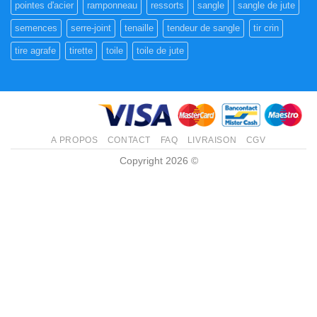
pointes d'acier
ramponneau
ressorts
sangle
sangle de jute
semences
serre-joint
tenaille
tendeur de sangle
tir crin
tire agrafe
tirette
toile
toile de jute
A PROPOS
CONTACT
FAQ
LIVRAISON
CGV
Copyright 2026 ©