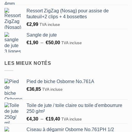
€0,60
Ressort ZigZag (Nosag) pour assise de
fauteuil+2 clips + 4 bossettes
€
2,99
TVA incluse
Sangle de jute
Plage
€
1,90
–
€
50,00
TVA incluse
de
prix :
€1,90
LES MIEUX NOTÉS
à
€50,00
Pied de biche Osborne No.761A
€
36,85
TVA incluse
Toile de jute / toile claire ou toile d'embourrure
250 g/m²
Plage
€
4,30
–
€
19,40
TVA incluse
de
Ciseau à dégarnir Osborne No.761PH 1/2
prix :