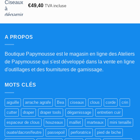
€
49,40
€4,30
TVA incluse
à
€19,40
A PROPOS
Boutique Papymousse est le magasin en ligne des Ateliers
de Papymousse qui s'est développé dans la vente en ligne
d'outillages et des fournitures de garnissage.
MOTS CLÉS
aiguille
arrache agrafe
Bea
ciseaux
clous
corde
crin
cutter
draper
draper tools
dégarnissage
entretien cuir
espaceur de clous
houzeaux
maillet
marteaux
mini tenaille
ouate/dacron/feutre
passepoil
perforatrice
pied de biche