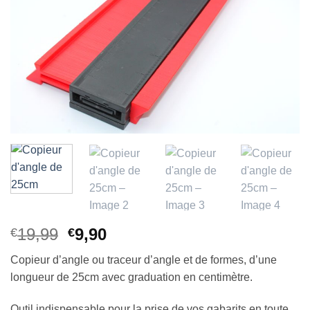
d’envies
Le
Le
19,99
9,90
€
€
prix
prix
Copieur d’angle ou traceur d’angle et de formes, d’une
initial
actuel
longueur de 25cm avec graduation en centimètre.
était :
est :
€19,99.
€9,90.
Outil indispensable pour la prise de vos gabarits en toute