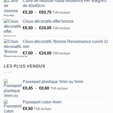
Carré de mousse haute résilience HR 50kg/m3
prix :
de 40x40cm
€8,25
Plage
€
5,30
–
€
93,75
à
TVA incluse
de
€183,00
Clous décoratifs effet bronze
prix :
Plage
€
6,50
–
€
24,00
€5,30
TVA incluse
de
à
prix :
€93,75
Clous décoratifs 'Bronze Renaissance cuivré 11
€6,50
mm
à
Plage
€
7,00
–
€
24,00
TVA incluse
€24,00
de
prix :
LES PLUS VENDUS
€7,00
à
€24,00
Passepoil plastique 3mm ou 5mm
Plage
€
0,45
–
€
0,60
TVA incluse
de
prix :
Passepoil coton 4mm
€0,45
€
0,50
TVA incluse
à