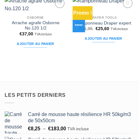
Promo !
Ajouter
Ajouter
à la liste
à la liste
OSBORNE
DRAPER TOOLS
d’envies
d’envies
Arrache agrafe Osborne
Ramponneau Draper expert
*****
No.120 1/2
Le
Le
€
31,95
€
25,60
TVA incluse
prix
prix
€
37,00
TVA incluse
initial
actuel
AJOUTER AU PANIER
était :
est :
AJOUTER AU PANIER
€31,95.
€25,60.
LES PETITS DERNIERS
Carré de mousse haute résilience HR 50kg/m3
de 50x50cm
Plage
€
8,25
–
€
183,00
TVA incluse
de