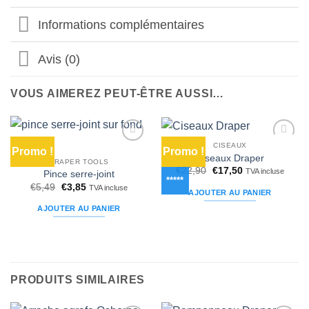
Informations complémentaires
Avis (0)
VOUS AIMEREZ PEUT-ÊTRE AUSSI…
CISEAUX
Promo !
Promo !
Ajouter
Ajouter
Ciseaux Draper
à la liste
à la liste
DRAPER TOOLS
Le
Le
€
22,90
€
17,50
d’envies
d’envies
TVA incluse
Pince serre-joint
prix
prix
*****
Le
Le
€
5,49
€
3,85
initial
actuel
TVA incluse
AJOUTER AU PANIER
prix
prix
était :
est :
initial
actuel
€22,90.
€17,50.
AJOUTER AU PANIER
était :
est :
€5,49.
€3,85.
PRODUITS SIMILAIRES