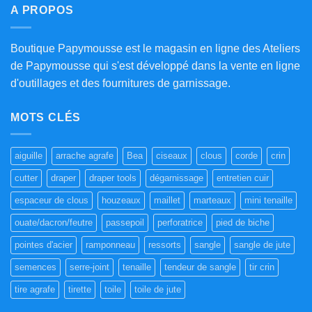
A PROPOS
Boutique Papymousse est le magasin en ligne des Ateliers
de Papymousse qui s'est développé dans la vente en ligne
d'outillages et des fournitures de garnissage.
MOTS CLÉS
aiguille
arrache agrafe
Bea
ciseaux
clous
corde
crin
cutter
draper
draper tools
dégarnissage
entretien cuir
espaceur de clous
houzeaux
maillet
marteaux
mini tenaille
ouate/dacron/feutre
passepoil
perforatrice
pied de biche
pointes d'acier
ramponneau
ressorts
sangle
sangle de jute
semences
serre-joint
tenaille
tendeur de sangle
tir crin
tire agrafe
tirette
toile
toile de jute