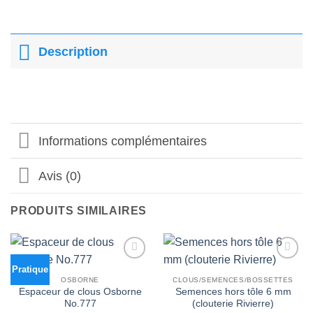
Description
Informations complémentaires
Avis (0)
PRODUITS SIMILAIRES
Pratique
Ajouter
Ajouter
à la liste
à la liste
OSBORNE
CLOUS/SEMENCES/BOSSETTES
d’envies
d’envies
Espaceur de clous Osborne
Semences hors tôle 6 mm
No.777
(clouterie Rivierre)