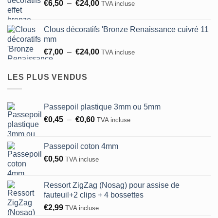
Plage
€
6,50
–
€
24,00
€5,30
TVA incluse
de
à
prix :
€93,75
Clous décoratifs 'Bronze Renaissance cuivré 11
€6,50
mm
à
Plage
€
7,00
–
€
24,00
TVA incluse
€24,00
de
prix :
LES PLUS VENDUS
€7,00
à
€24,00
Passepoil plastique 3mm ou 5mm
Plage
€
0,45
–
€
0,60
TVA incluse
de
prix :
Passepoil coton 4mm
€0,45
€
0,50
TVA incluse
à
€0,60
Ressort ZigZag (Nosag) pour assise de
fauteuil+2 clips + 4 bossettes
€
2,99
TVA incluse