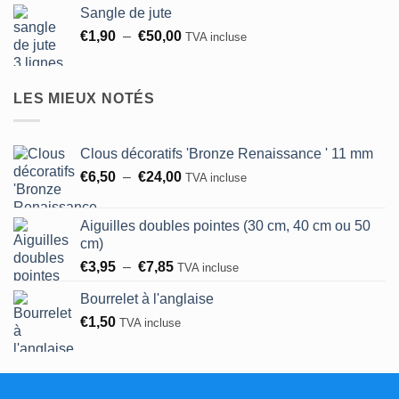
Sangle de jute
Plage
€
1,90
–
€
50,00
TVA incluse
de
prix :
€1,90
LES MIEUX NOTÉS
à
€50,00
Clous décoratifs 'Bronze Renaissance ' 11 mm
Plage
€
6,50
–
€
24,00
TVA incluse
de
prix :
Aiguilles doubles pointes (30 cm, 40 cm ou 50
€6,50
cm)
à
Plage
€
3,95
–
€
7,85
TVA incluse
€24,00
de
Bourrelet à l'anglaise
prix :
€
1,50
€3,95
TVA incluse
à
€7,85