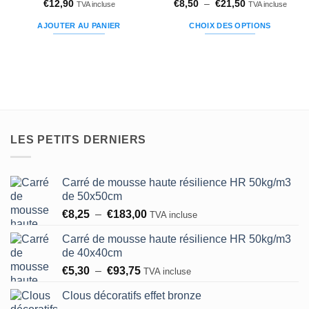
Plage
€
12,90
€
8,50
–
€
21,50
TVA incluse
TVA incluse
de
prix :
AJOUTER AU PANIER
CHOIX DES OPTIONS
€8,50
à
Ce
€21,50
produit
a
plusieurs
variations.
Les
options
LES PETITS DERNIERS
peuvent
être
choisies
Carré de mousse haute résilience HR 50kg/m3
sur
de 50x50cm
la
Plage
€
8,25
–
€
183,00
TVA incluse
page
de
du
Carré de mousse haute résilience HR 50kg/m3
prix :
produit
de 40x40cm
€8,25
Plage
€
5,30
–
€
93,75
à
TVA incluse
de
€183,00
Clous décoratifs effet bronze
prix :