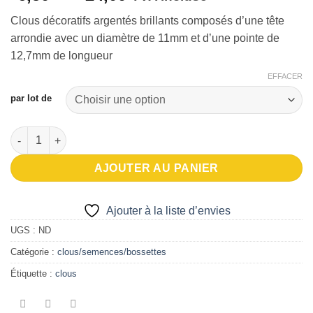
de
à la liste
Clous décoratifs argentés brillants composés d’une tête
d’envies
prix :
arrondie avec un diamètre de 11mm et d’une pointe de
€6,50
12,7mm de longueur
à
€24,00
EFFACER
par lot de
quantité de Clous décoratifs argent brillant 11 mm
AJOUTER AU PANIER
Ajouter à la liste d’envies
UGS :
ND
Catégorie :
clous/semences/bossettes
Étiquette :
clous