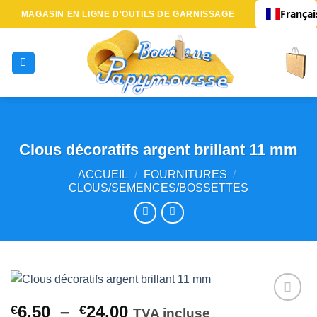
Passer
Françai
MAGASIN EN LIGNE D'OUTILS DE GARNISSAGE
au
contenu
Clous décoratifs argent brillant 11 mm
ACCUEIL
/
FOURNITURES
/
CLOUS/SEMENCES/BOSSETTES
Plage
6,50
–
24,00
€
€
TVA incluse
Ajouter