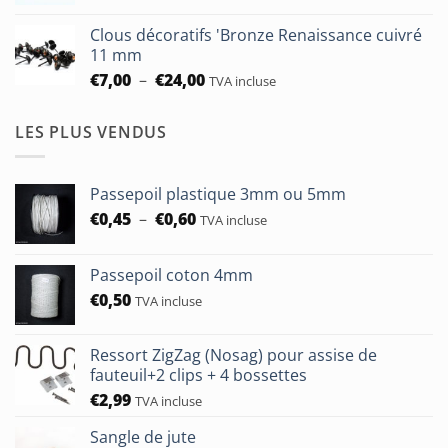
à
prix :
€93,75
Clous décoratifs 'Bronze Renaissance cuivré
€6,50
11 mm
à
Plage
€
7,00
–
€
24,00
TVA incluse
€24,00
de
prix :
LES PLUS VENDUS
€7,00
à
€24,00
Passepoil plastique 3mm ou 5mm
Plage
€
0,45
–
€
0,60
TVA incluse
de
prix :
Passepoil coton 4mm
€0,45
€
0,50
à
TVA incluse
€0,60
Ressort ZigZag (Nosag) pour assise de
fauteuil+2 clips + 4 bossettes
€
2,99
TVA incluse
Sangle de jute