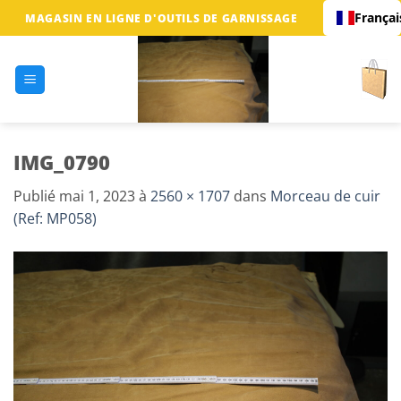
Passer
Françai
MAGASIN EN LIGNE D'OUTILS DE GARNISSAGE
au
contenu
IMG_0790
Publié
mai 1, 2023
à
2560 × 1707
dans
Morceau de cuir
(Ref: MP058)