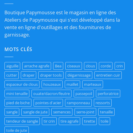
Boutique Papymousse est le magasin en ligne des
Ateliers de Papymousse qui s'est développé dans la
vente en ligne d'outillages et des fournitures de
garnissage.
MOTS CLÉS
aiguille
arrache agrafe
Bea
ciseaux
clous
corde
crin
cutter
draper
draper tools
dégarnissage
entretien cuir
espaceur de clous
houzeaux
maillet
marteaux
mini tenaille
ouate/dacron/feutre
passepoil
perforatrice
pied de biche
pointes d'acier
ramponneau
ressorts
sangle
sangle de jute
semences
serre-joint
tenaille
tendeur de sangle
tir crin
tire agrafe
tirette
toile
toile de jute