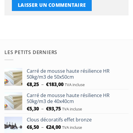
LES PETITS DERNIERS
Carré de mousse haute résilience HR
50kg/m3 de 50x50cm
Plage
€
8,25
–
€
183,00
TVA incluse
de
Carré de mousse haute résilience HR
prix :
50kg/m3 de 40x40cm
€8,25
Plage
€
5,30
–
€
93,75
à
TVA incluse
de
€183,00
Clous décoratifs effet bronze
prix :
Plage
€
6,50
–
€
24,00
€5,30
TVA incluse
de