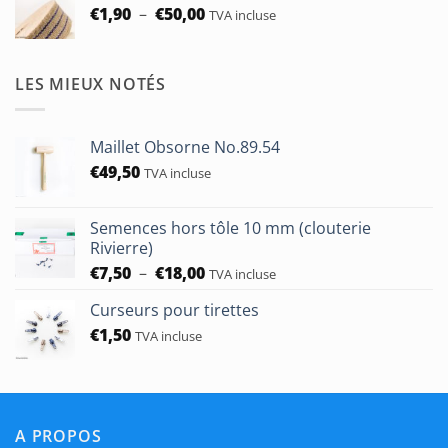
Plage
€
1,90
–
€
50,00
TVA incluse
de
prix :
€1,90
LES MIEUX NOTÉS
à
€50,00
Maillet Obsorne No.89.54
€
49,50
TVA incluse
Semences hors tôle 10 mm (clouterie
Rivierre)
Plage
€
7,50
–
€
18,00
TVA incluse
de
Curseurs pour tirettes
prix :
€
1,50
€7,50
TVA incluse
à
€18,00
A PROPOS