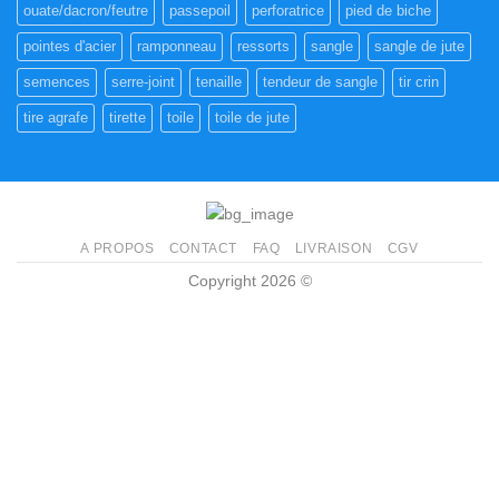
ouate/dacron/feutre
passepoil
perforatrice
pied de biche
pointes d'acier
ramponneau
ressorts
sangle
sangle de jute
semences
serre-joint
tenaille
tendeur de sangle
tir crin
tire agrafe
tirette
toile
toile de jute
A PROPOS
CONTACT
FAQ
LIVRAISON
CGV
Copyright 2026 ©