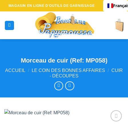
Passer
Françai
MAGASIN EN LIGNE D'OUTILS DE GARNISSAGE
au
contenu
Morceau de cuir (Ref: MP058)
ACCUEIL
/
LE COIN DES BONNES AFFAIRES
/
CUIR
- DÉCOUPES
Ajouter