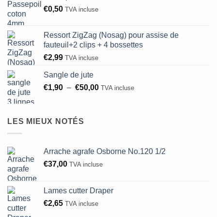
€
0,50
TVA incluse
à
€0,60
Ressort ZigZag (Nosag) pour assise de
fauteuil+2 clips + 4 bossettes
€
2,99
TVA incluse
Sangle de jute
Plage
€
1,90
–
€
50,00
TVA incluse
de
prix :
€1,90
LES MIEUX NOTÉS
à
€50,00
Arrache agrafe Osborne No.120 1/2
€
37,00
TVA incluse
Lames cutter Draper
€
2,65
TVA incluse