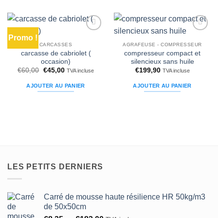
peuvent
être
choisies
Promo !
Ajouter
Ajouter
sur
à la liste
à la liste
CARCASSES
AGRAFEUSE - COMPRESSEUR
la
d’envies
d’envies
carcasse de cabriolet (
compresseur compact et
page
occasion)
silencieux sans huile
Le
Le
€
60,00
€
45,00
€
199,90
du
TVA incluse
TVA incluse
prix
prix
produit
initial
actuel
AJOUTER AU PANIER
AJOUTER AU PANIER
était :
est :
€60,00.
€45,00.
LES PETITS DERNIERS
Carré de mousse haute résilience HR 50kg/m3
de 50x50cm