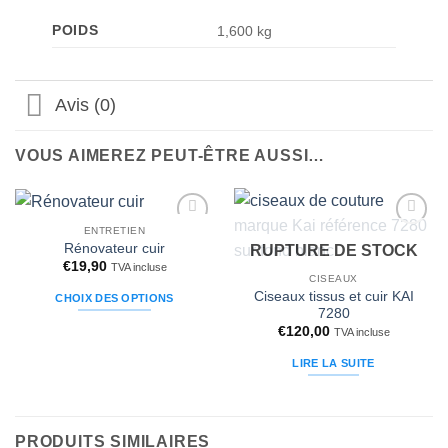
POIDS
1,600 kg
Avis (0)
VOUS AIMEREZ PEUT-ÊTRE AUSSI…
ENTRETIEN
Ajouter
Ajouter
Rénovateur cuir
RUPTURE DE STOCK
à la liste
à la liste
€
19,90
d’envies
d’envies
TVA incluse
CISEAUX
Ciseaux tissus et cuir KAI
CHOIX DES OPTIONS
7280
Ce
€
120,00
TVA incluse
produit
a
LIRE LA SUITE
plusieurs
variations.
Les
PRODUITS SIMILAIRES
options