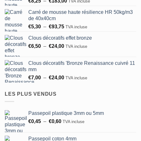
Plage
€
8,25
–
€
183,00
TVA incluse
de
Carré de mousse haute résilience HR 50kg/m3
prix :
de 40x40cm
€8,25
Plage
€
5,30
–
€
93,75
à
TVA incluse
de
€183,00
Clous décoratifs effet bronze
prix :
Plage
€
6,50
–
€
24,00
€5,30
TVA incluse
de
à
prix :
€93,75
Clous décoratifs 'Bronze Renaissance cuivré 11
€6,50
mm
à
Plage
€
7,00
–
€
24,00
TVA incluse
€24,00
de
prix :
LES PLUS VENDUS
€7,00
à
€24,00
Passepoil plastique 3mm ou 5mm
Plage
€
0,45
–
€
0,60
TVA incluse
de
prix :
Passepoil coton 4mm
€0,45