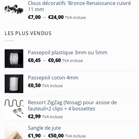
Clous décoratifs 'Bronze Renaissance cuivré
€6,50
11 mm
à
Plage
€
7,00
–
€
24,00
TVA incluse
€24,00
de
prix :
LES PLUS VENDUS
€7,00
à
€24,00
Passepoil plastique 3mm ou 5mm
Plage
€
0,45
–
€
0,60
TVA incluse
de
prix :
Passepoil coton 4mm
€0,45
€
0,50
à
TVA incluse
€0,60
Ressort ZigZag (Nosag) pour assise de
fauteuil+2 clips + 4 bossettes
€
2,99
TVA incluse
Sangle de jute
Plage
€
1,90
–
€
50,00
TVA incluse