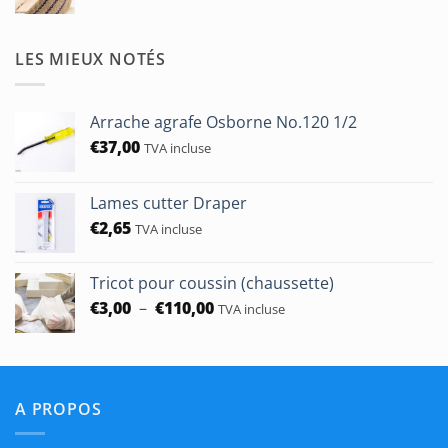
de
prix :
€1,90
LES MIEUX NOTÉS
à
€50,00
Arrache agrafe Osborne No.120 1/2
€
37,00
TVA incluse
Lames cutter Draper
€
2,65
TVA incluse
Tricot pour coussin (chaussette)
Plage
€
3,00
–
€
110,00
TVA incluse
de
prix :
€3,00
à
A PROPOS
€110,00