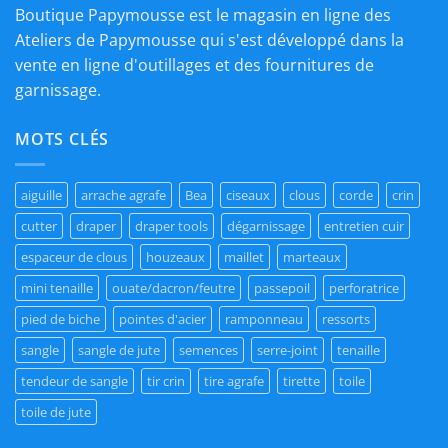
Boutique Papymousse est le magasin en ligne des
Ateliers de Papymousse qui s'est développé dans la
vente en ligne d'outillages et des fournitures de
garnissage.
MOTS CLÉS
aiguille
arrache agrafe
Bea
ciseaux
clous
corde
crin
cutter
draper
draper tools
dégarnissage
entretien cuir
espaceur de clous
houzeaux
maillet
marteaux
mini tenaille
ouate/dacron/feutre
passepoil
perforatrice
pied de biche
pointes d'acier
ramponneau
ressorts
sangle
sangle de jute
semences
serre-joint
tenaille
tendeur de sangle
tir crin
tire agrafe
tirette
toile
toile de jute