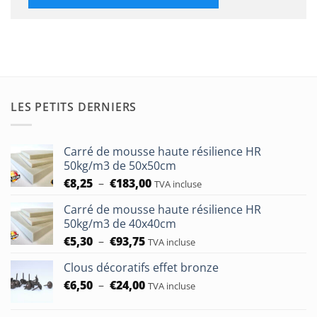
LES PETITS DERNIERS
Carré de mousse haute résilience HR
50kg/m3 de 50x50cm
Plage
€
8,25
–
€
183,00
TVA incluse
de
Carré de mousse haute résilience HR
prix :
50kg/m3 de 40x40cm
€8,25
Plage
€
5,30
–
€
93,75
à
TVA incluse
de
€183,00
Clous décoratifs effet bronze
prix :
Plage
€
6,50
–
€
24,00
€5,30
TVA incluse
de
à
prix :
€93,75