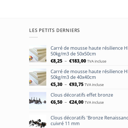
LES PETITS DERNIERS
Carré de mousse haute résilience 
50kg/m3 de 50x50cm
Plage
€
8,25
–
€
183,00
TVA incluse
de
Carré de mousse haute résilience 
prix :
50kg/m3 de 40x40cm
€8,25
Plage
€
5,30
–
€
93,75
à
TVA incluse
de
€183,00
Clous décoratifs effet bronze
prix :
Plage
€
6,50
–
€
24,00
€5,30
TVA incluse
de
à
prix :
€93,75
Clous décoratifs 'Bronze Renaissan
€6,50
cuivré 11 mm
à