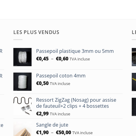
LES PLUS VENDUS
L
HR
Passepoil plastique 3mm ou 5mm
Plage
€
0,45
–
€
0,60
TVA incluse
de
prix :
Passepoil coton 4mm
HR
€0,45
€
0,50
à
TVA incluse
€0,60
Ressort ZigZag (Nosag) pour assise
de fauteuil+2 clips + 4 bossettes
€
2,99
TVA incluse
Sangle de jute
ce
Plage
€
1,90
–
€
50,00
TVA incluse