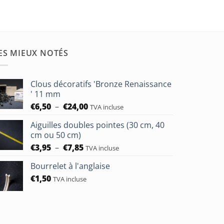
ES MIEUX NOTÉS
Clous décoratifs 'Bronze Renaissance
' 11 mm
Plage
€
6,50
–
€
24,00
TVA incluse
de
Aiguilles doubles pointes (30 cm, 40
prix :
cm ou 50 cm)
€6,50
Plage
€
3,95
–
€
7,85
à
TVA incluse
de
€24,00
Bourrelet à l'anglaise
prix :
€
1,50
€3,95
TVA incluse
à
€7,85