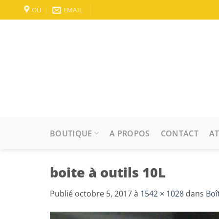
Passer
OÙ
EMAIL
au
contenu
BOUTIQUE
A PROPOS
CONTACT
AT
boite à outils 10L
Publié
octobre 5, 2017
à
1542 × 1028
dans
Boî