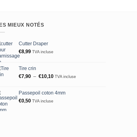
ES MIEUX NOTÉS
Cutter Draper
€
8,99
TVA incluse
Tire crin
Plage
€
7,90
–
€
10,10
TVA incluse
de
prix :
Passepoil coton 4mm
€7,90
€
0,50
TVA incluse
à
€10,10