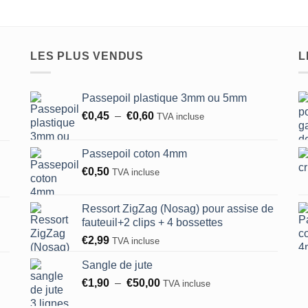
LES PLUS VENDUS
L
Passepoil plastique 3mm ou 5mm
Plage
€
0,45
–
€
0,60
TVA incluse
de
prix :
Passepoil coton 4mm
€0,45
€
0,50
TVA incluse
à
€0,60
Ressort ZigZag (Nosag) pour assise de
fauteuil+2 clips + 4 bossettes
€
2,99
TVA incluse
Sangle de jute
Plage
€
1,90
–
€
50,00
TVA incluse
de