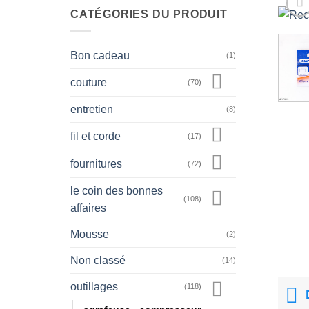
CATÉGORIES DU PRODUIT
Bon cadeau
(1)
couture
(70)
entretien
(8)
fil et corde
(17)
fournitures
(72)
le coin des bonnes
(108)
affaires
Mousse
(2)
Non classé
(14)
outillages
(118)