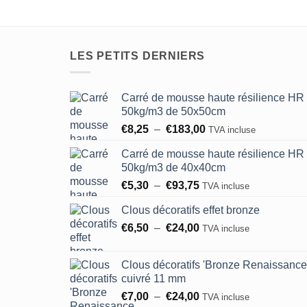
LES PETITS DERNIERS
Carré de mousse haute résilience HR
50kg/m3 de 50x50cm
Plage
€
8,25
–
€
183,00
TVA incluse
de
Carré de mousse haute résilience HR
prix :
50kg/m3 de 40x40cm
€8,25
Plage
€
5,30
–
€
93,75
à
TVA incluse
de
€183,00
Clous décoratifs effet bronze
prix :
Plage
€
6,50
–
€
24,00
€5,30
TVA incluse
de
à
prix :
€93,75
Clous décoratifs 'Bronze Renaissance
€6,50
cuivré 11 mm
à
Plage
€
7,00
–
€
24,00
TVA incluse
€24,00