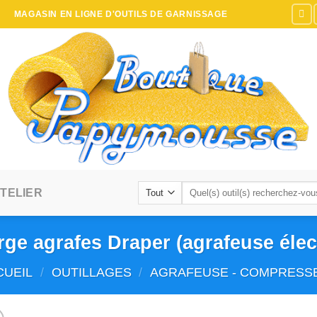
MAGASIN EN LIGNE D'OUTILS DE GARNISSAGE
Recherche
TELIER
pour :
ge agrafes Draper (agrafeuse élec
CUEIL
/
OUTILLAGES
/
AGRAFEUSE - COMPRESS