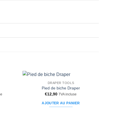
DRAPER TOOLS
Ajouter
Ajouter
Pied de biche Draper
à la liste
à la liste
€
12,90
se
TVA incluse
d’envies
d’envies
AJOUTER AU PANIER