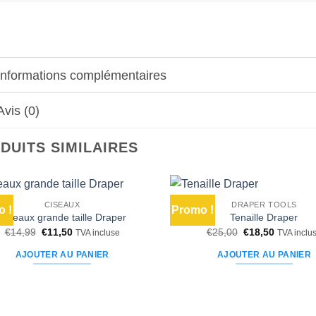
Informations complémentaires
Avis (0)
DUITS SIMILAIRES
CISEAUX
DRAPER TOOLS
 !
Promo !
Ajouter
Ciseaux grande taille Draper
Tenaille Draper
à la liste
Le
Le
Le
Le
€
14,99
€
11,50
€
25,00
€
18,50
TVA incluse
TVA inclu
d’envies
prix
prix
prix
prix
initial
actuel
initial
actuel
AJOUTER AU PANIER
AJOUTER AU PANIER
était :
est :
était :
est :
€14,99.
€11,50.
€25,00.
€18,50.