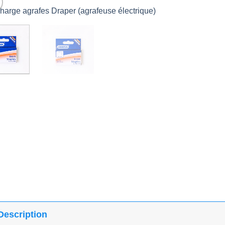
Ajouter
à la liste
d’envies
Description