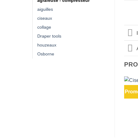
agrafeuse - compresseur
aiguilles
ciseaux
collage
Draper tools
houzeaux
Osborne
PRO
Promo