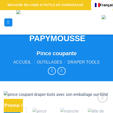
Passer
Françai
MAGASIN EN LIGNE D'OUTILS DE GARNISSAGE
au
contenu
Pince coupante
ACCUEIL
/
OUTILLAGES
/
DRAPER TOOLS
Promo !
Ajouter
à la liste