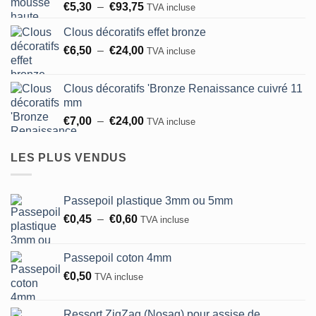
Plage
€
5,30
–
€
93,75
à
TVA incluse
de
€183,00
Clous décoratifs effet bronze
prix :
Plage
€
6,50
–
€
24,00
€5,30
TVA incluse
de
à
prix :
€93,75
Clous décoratifs 'Bronze Renaissance cuivré 11
€6,50
mm
à
Plage
€
7,00
–
€
24,00
TVA incluse
€24,00
de
prix :
LES PLUS VENDUS
€7,00
à
€24,00
Passepoil plastique 3mm ou 5mm
Plage
€
0,45
–
€
0,60
TVA incluse
de
prix :
Passepoil coton 4mm
€0,45
€
0,50
TVA incluse
à
€0,60
Ressort ZigZag (Nosag) pour assise de