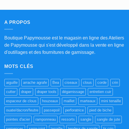
A PROPOS
Boutique Papymousse est le magasin en ligne des Ateliers
de Papymousse qui s'est développé dans la vente en ligne
d'outillages et des fournitures de garnissage.
MOTS CLÉS
aiguille
arrache agrafe
Bea
ciseaux
clous
corde
crin
cutter
draper
draper tools
dégarnissage
entretien cuir
espaceur de clous
houzeaux
maillet
marteaux
mini tenaille
ouate/dacron/feutre
passepoil
perforatrice
pied de biche
pointes d'acier
ramponneau
ressorts
sangle
sangle de jute
semences
serre-joint
tenaille
tendeur de sangle
tir crin