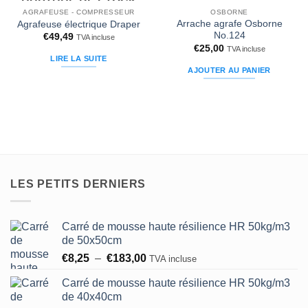
RUPTURE DE STOCK
Ajouter
Ajouter
à la liste
à la liste
AGRAFEUSE - COMPRESSEUR
OSBORNE
d’envies
d’envies
Arrache agrafe Osborne
Agrafeuse électrique Draper
No.124
€
49,49
TVA incluse
€
25,00
TVA incluse
LIRE LA SUITE
AJOUTER AU PANIER
LES PETITS DERNIERS
Carré de mousse haute résilience HR 50kg/m3
de 50x50cm
Plage
€
8,25
–
€
183,00
TVA incluse
de
Carré de mousse haute résilience HR 50kg/m3
prix :
de 40x40cm
€8,25