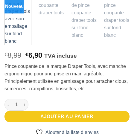
d’envies
Nouveau
Le
Le
8,99
6,90
€
€
TVA incluse
prix
prix
Pince coupante de la marque Draper Tools, avec manche
initial
actuel
ergonomique pour une prise en main agréable.
était :
est :
Principalement utilisée en garnissage pour arracher clous,
€8,99.
€6,90.
semences, crampillons, bossettes, etc.
quantité de Pince coupante
AJOUTER AU PANIER
Ajouter à la liste d’envies