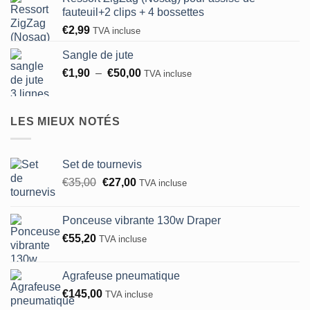
fauteuil+2 clips + 4 bossettes
€
2,99
TVA incluse
Sangle de jute
Plage
€
1,90
–
€
50,00
TVA incluse
de
prix :
€1,90
LES MIEUX NOTÉS
à
€50,00
Set de tournevis
Le
Le
€
35,00
€
27,00
TVA incluse
prix
prix
initial
actuel
Ponceuse vibrante 130w Draper
était :
est :
€
55,20
TVA incluse
€35,00.
€27,00.
Agrafeuse pneumatique
€
145,00
TVA incluse