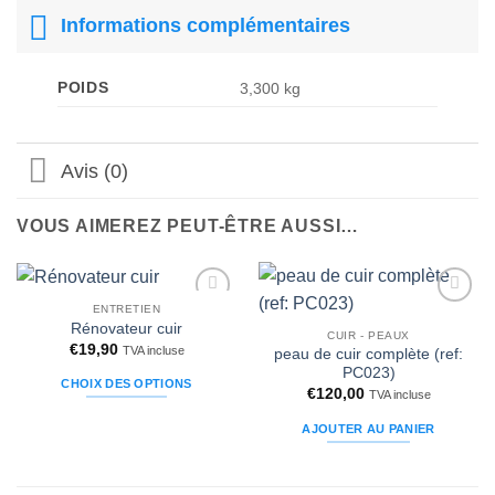
Informations complémentaires
POIDS
3,300 kg
Avis (0)
VOUS AIMEREZ PEUT-ÊTRE AUSSI…
ENTRETIEN
Ajouter
Ajouter
Rénovateur cuir
à la liste
à la liste
CUIR - PEAUX
€
19,90
d’envies
d’envies
TVA incluse
peau de cuir complète (ref:
PC023)
CHOIX DES OPTIONS
€
120,00
TVA incluse
Ce
AJOUTER AU PANIER
produit
a
plusieurs