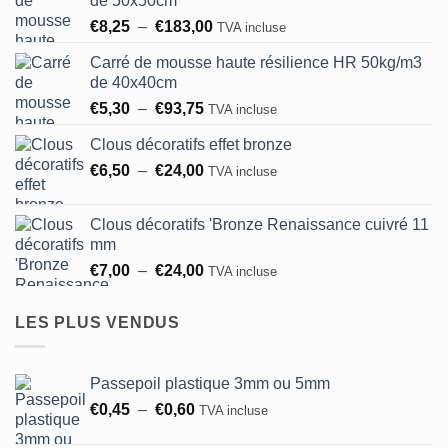
de 50x50cm
Plage
€
8,25
–
€
183,00
TVA incluse
de
Carré de mousse haute résilience HR 50kg/m3
prix :
de 40x40cm
€8,25
Plage
€
5,30
–
€
93,75
à
TVA incluse
de
€183,00
Clous décoratifs effet bronze
prix :
Plage
€
6,50
–
€
24,00
€5,30
TVA incluse
de
à
prix :
€93,75
Clous décoratifs 'Bronze Renaissance cuivré 11
€6,50
mm
à
Plage
€
7,00
–
€
24,00
TVA incluse
€24,00
de
prix :
LES PLUS VENDUS
€7,00
à
€24,00
Passepoil plastique 3mm ou 5mm
Plage
€
0,45
–
€
0,60
TVA incluse
de