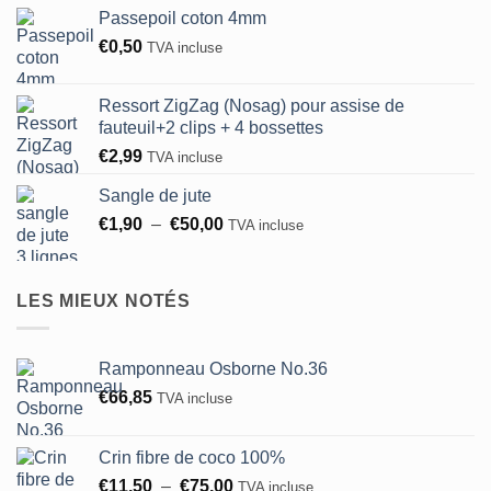
prix :
Passepoil coton 4mm
€0,45
€
0,50
TVA incluse
à
€0,60
Ressort ZigZag (Nosag) pour assise de
fauteuil+2 clips + 4 bossettes
€
2,99
TVA incluse
Sangle de jute
Plage
€
1,90
–
€
50,00
TVA incluse
de
prix :
€1,90
LES MIEUX NOTÉS
à
€50,00
Ramponneau Osborne No.36
€
66,85
TVA incluse
Crin fibre de coco 100%
Plage
€
11,50
–
€
75,00
TVA incluse