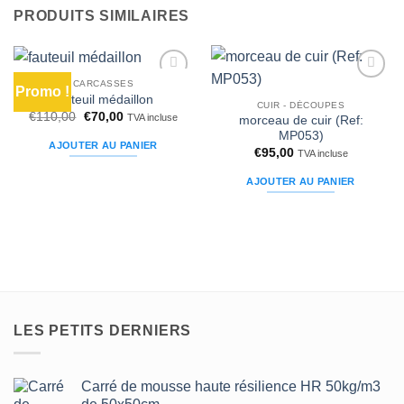
variations.
PRODUITS SIMILAIRES
Les
options
peuvent
être
CARCASSES
Promo !
Ajouter
Ajouter
fauteuil médaillon
choisies
à la liste
à la liste
CUIR - DÉCOUPES
Le
Le
€
110,00
€
70,00
d’envies
d’envies
TVA incluse
sur
morceau de cuir (Ref:
prix
prix
MP053)
la
initial
actuel
AJOUTER AU PANIER
était :
est :
€
95,00
TVA incluse
page
€110,00.
€70,00.
du
AJOUTER AU PANIER
produit
LES PETITS DERNIERS
Carré de mousse haute résilience HR 50kg/m3