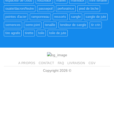
espaceur de clous
houzeaux
maillet
marteaux
mini tenaille
ouate/dacron/feutre
passepoil
perforatrice
pied de biche
pointes d'acier
ramponneau
ressorts
sangle
sangle de jute
semences
serre-joint
tenaille
tendeur de sangle
tir crin
tire agrafe
tirette
toile
toile de jute
A PROPOS
CONTACT
FAQ
LIVRAISON
CGV
Copyright 2026 ©