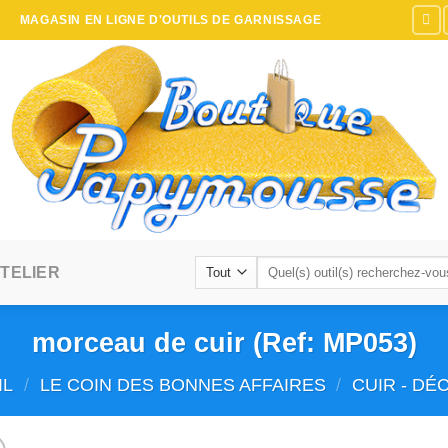
MAGASIN EN LIGNE D'OUTILS DE GARNISSAGE
Recherche
TELIER
pour :
morceau de cuir (Ref: MP053)
IL
/
LE COIN DES BONNES AFFAIRES
/
CUIR - D