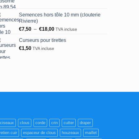
Semences hors tôle 10 mm (clouterie
Rivierre)
Plage
€
7,50
–
€
18,00
TVA incluse
de
Curseurs pour tirettes
prix :
€
1,50
€7,50
TVA incluse
à
€18,00
ciseaux
clous
corde
crin
cutter
draper
retien cuir
espaceur de clous
houzeaux
maillet