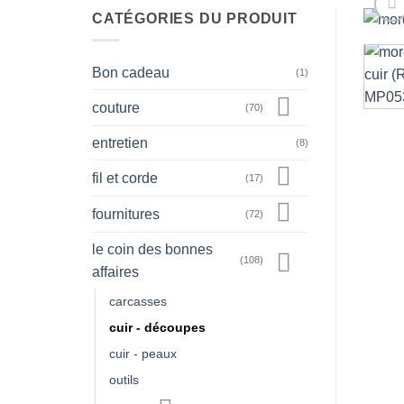
CATÉGORIES DU PRODUIT
Bon cadeau
(1)
couture
(70)
entretien
(8)
fil et corde
(17)
fournitures
(72)
le coin des bonnes
(108)
affaires
carcasses
cuir - découpes
cuir - peaux
outils