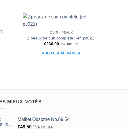
plusieurs
variations.
Les
options
Ajouter
Ajouter
4)
peuvent
CUIR - PEAUX
à la liste
à la liste
d’envies
d’envies
2 peaux de cuir complète (ref: pc021)
être
€
260,00
TVA incluse
choisies
sur
AJOUTER AU PANIER
la
page
du
produit
ES MIEUX NOTÉS
Maillet Obsorne No.89.54
€
49,50
TVA incluse