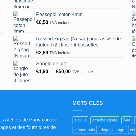
de
prix :
Passepoil coton 4mm
€0,45
€
0,50
TVA incluse
à
€0,60
Ressort ZigZag (Nosag) pour assise de
fauteuil+2 clips + 4 bossettes
€
2,99
TVA incluse
Sangle de jute
Plage
€
1,90
–
€
50,00
TVA incluse
de
prix :
€1,90
à
€50,00
MOTS CLÉS
es Ateliers de Papymousse
aiguille
arrache agrafe
Bea
lages et des fournitures de
draper tools
dégarnissage
ent