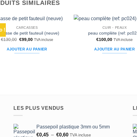
DUITS SIMILAIRES
CARCASSES
CUIR - PEAUX
 !
Ajouter
rcasse de petit fauteuil (neuve)
peau complète (ref: pc02
à la liste
Le
Le
€
130,00
€
99,00
€
100,00
TVA incluse
TVA incluse
d’envies
prix
prix
initial
actuel
AJOUTER AU PANIER
AJOUTER AU PANIER
était :
est :
€130,00.
€99,00.
LES PLUS VENDUS
L
Passepoil plastique 3mm ou 5mm
Plage
€
0,45
–
€
0,60
TVA incluse