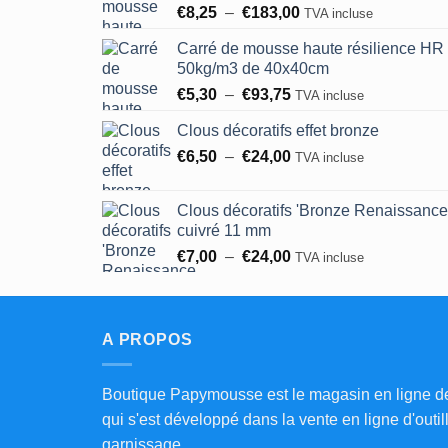
Plage
€
8,25
–
€
183,00
TVA incluse
de
Carré de mousse haute résilience HR
prix :
50kg/m3 de 40x40cm
€8,25
Plage
€
5,30
–
€
93,75
à
TVA incluse
de
€183,00
Clous décoratifs effet bronze
prix :
Plage
€
6,50
–
€
24,00
€5,30
TVA incluse
de
à
prix :
€93,75
Clous décoratifs 'Bronze Renaissance
€6,50
cuivré 11 mm
à
Plage
€
7,00
–
€
24,00
TVA incluse
€24,00
de
prix :
€7,00
A PROPOS
à
€24,00
Boutique Papymousse est le magasin en ligne d
qui s'est développé dans la vente en ligne d'outil
garnissage.