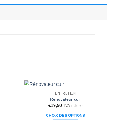
ENTRETIEN
Ajouter
Ajouter
Rénovateur cuir
à la liste
à la liste
€
19,90
TVA incluse
d’envies
d’envies
CHOIX DES OPTIONS
Ce
produit
a