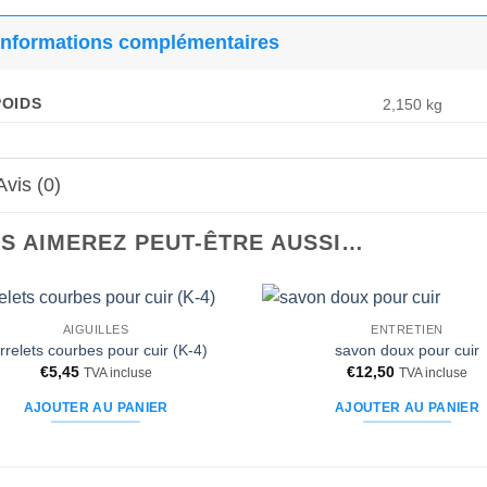
Informations complémentaires
POIDS
2,150 kg
Avis (0)
S AIMEREZ PEUT-ÊTRE AUSSI…
AIGUILLES
ENTRETIEN
Ajouter
rrelets courbes pour cuir (K-4)
savon doux pour cuir
à la liste
€
5,45
€
12,50
TVA incluse
TVA incluse
d’envies
AJOUTER AU PANIER
AJOUTER AU PANIER