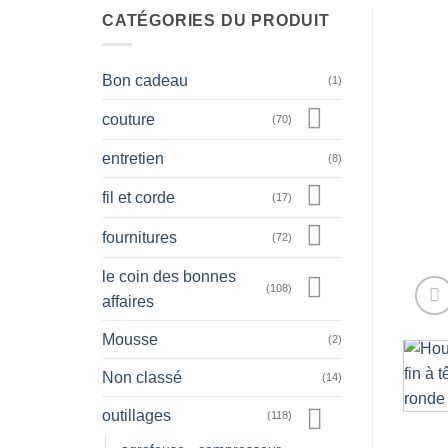
CATÉGORIES DU PRODUIT
Bon cadeau
(1)
couture
(70)
entretien
(8)
fil et corde
(17)
fournitures
(72)
le coin des bonnes
(108)
affaires
Mousse
(2)
Non classé
(14)
outillages
(118)