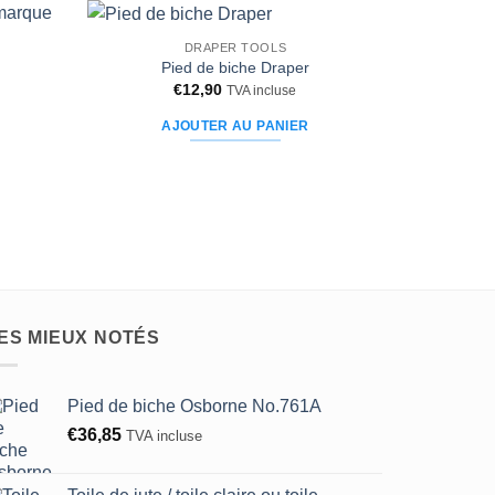
DRAPER TOOLS
Ajouter
Ajouter
Pied de biche Draper
à la liste
à la liste
€
12,90
TVA incluse
d’envies
d’envies
AJOUTER AU PANIER
ES MIEUX NOTÉS
Pied de biche Osborne No.761A
€
36,85
TVA incluse