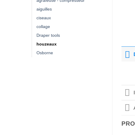
agrafeuse - compresseur
aiguilles
ciseaux
collage
Draper tools
houzeaux
Osborne
PRO