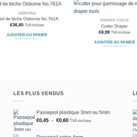
OSBORNE
Ajouter
ied de biche Osborne No.761A
DRAPER TOOLS
à la liste
€
36,85
TVA incluse
d’envies
Cutter Draper
€
8,99
TVA incluse
AJOUTER AU PANIER
AJOUTER AU PANIER
LES PLUS VENDUS
L
Passepoil plastique 3mm ou 5mm
Plage
€
0,45
–
€
0,60
TVA incluse
de
prix :