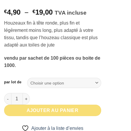
Plage
4,90
–
19,00
€
€
TVA incluse
de
Houzeaux fin à tête ronde, plus fin et
prix :
légèrement moins long, plus adapté
à votre
€4,90
tissu
, tandis que
l’
houzeau classique est plus
à
adapté aux toiles de
jute
€19,00
vendu par sachet de 100 pièces ou boite de
1000.
par lot de
quantité de Houzeaux fin à tête ronde
AJOUTER AU PANIER
Ajouter à la liste d’envies