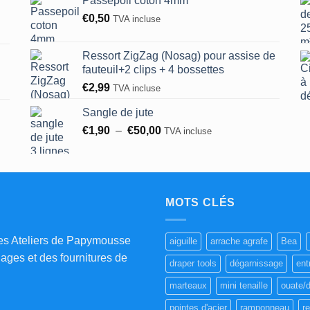
Passepoil coton 4mm
€0,45
€
0,50
TVA incluse
à
€0,60
Ressort ZigZag (Nosag) pour assise de
fauteuil+2 clips + 4 bossettes
€
2,99
TVA incluse
Sangle de jute
Plage
€
1,90
–
€
50,00
TVA incluse
de
prix :
€1,90
à
€50,00
MOTS CLÉS
es Ateliers de Papymousse
aiguille
arrache agrafe
Bea
lages et des fournitures de
draper tools
dégarnissage
ent
marteaux
mini tenaille
ouate/d
pointes d'acier
ramponneau
r