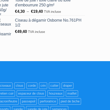
Toile de jute / toile claire ou toile
d'embourrure 250 g/m²
Plage
€
4,30
–
€
19,40
TVA incluse
de
Ciseau à dégarnir Osborne No.761PH
prix :
1/2
€4,30
€
49,40
à
TVA incluse
€19,40
ciseaux
clous
corde
crin
cutter
draper
retien cuir
espaceur de clous
houzeaux
maillet
acron/feutre
passepoil
perforatrice
pied de biche
essorts
sangle
sangle de jute
semences