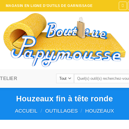
MAGASIN EN LIGNE D'OUTILS DE GARNISSAGE
Recherche
TELIER
pour :
Houzeaux fin à tête ronde
ACCUEIL
/
OUTILLAGES
/
HOUZEAUX