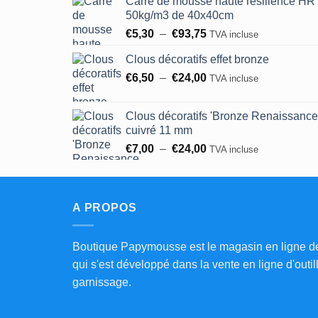
Carré de mousse haute résilience HR
prix :
50kg/m3 de 40x40cm
€8,25
Plage
€
5,30
–
€
93,75
à
TVA incluse
de
€183,00
Clous décoratifs effet bronze
prix :
Plage
€
6,50
–
€
24,00
€5,30
TVA incluse
de
à
prix :
€93,75
Clous décoratifs 'Bronze Renaissance
€6,50
cuivré 11 mm
à
Plage
€
7,00
–
€
24,00
TVA incluse
€24,00
de
prix :
€7,00
A PROPOS
à
€24,00
Boutique Papymousse est le magasin en ligne d
qui s'est développé dans la vente en ligne d'outil
garnissage.