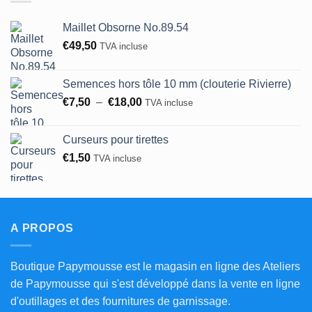
€50,00
Maillet Obsorne No.89.54
€
49,50
TVA incluse
Semences hors tôle 10 mm (clouterie Rivierre)
Plage
€
7,50
–
€
18,00
TVA incluse
de
prix :
Curseurs pour tirettes
€7,50
€
1,50
TVA incluse
à
€18,00
A PROPOS
Boutique Papymousse est le magasin en ligne des Ateliers
de Papymousse qui s'est développé dans la vente en ligne
d'outillages et des fournitures de garnissage.