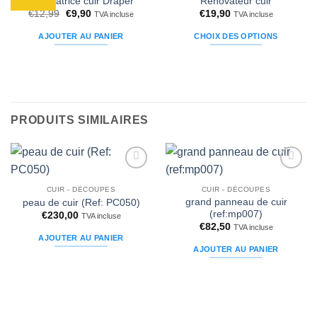
Perforatrice cuir Draper
Rénovateur cuir
à la liste
à la liste
Le
Le
€
12,99
€
9,90
€
19,90
d’envies
d’envies
TVA incluse
TVA incluse
prix
prix
initial
actuel
AJOUTER AU PANIER
CHOIX DES OPTIONS
était :
est :
€12,99.
€9,90.
Ce
produit
a
plusieurs
variations.
PRODUITS SIMILAIRES
Les
options
peuvent
être
Ajouter
Ajouter
choisies
à la liste
à la liste
CUIR - DÉCOUPES
CUIR - DÉCOUPES
d’envies
d’envies
sur
grand panneau de cuir
peau de cuir (Ref: PC050)
(ref:mp007)
€
230,00
la
TVA incluse
€
82,50
TVA incluse
page
AJOUTER AU PANIER
du
AJOUTER AU PANIER
produit