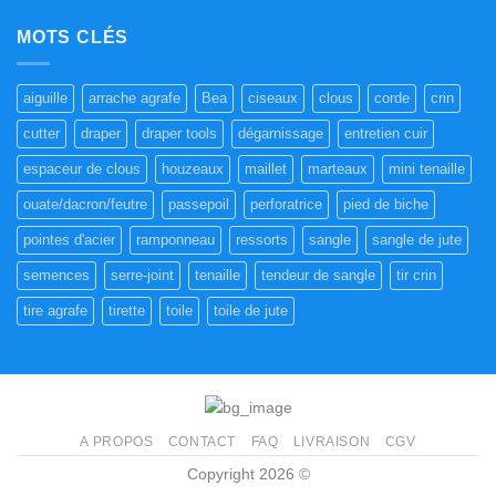
MOTS CLÉS
aiguille
arrache agrafe
Bea
ciseaux
clous
corde
crin
cutter
draper
draper tools
dégarnissage
entretien cuir
espaceur de clous
houzeaux
maillet
marteaux
mini tenaille
ouate/dacron/feutre
passepoil
perforatrice
pied de biche
pointes d'acier
ramponneau
ressorts
sangle
sangle de jute
semences
serre-joint
tenaille
tendeur de sangle
tir crin
tire agrafe
tirette
toile
toile de jute
A PROPOS
CONTACT
FAQ
LIVRAISON
CGV
Copyright 2026 ©