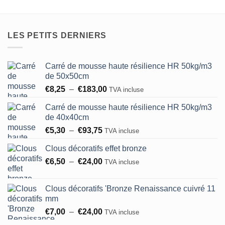
LES PETITS DERNIERS
Carré de mousse haute résilience HR 50kg/m3
de 50x50cm
Plage
€
8,25
–
€
183,00
TVA incluse
de
Carré de mousse haute résilience HR 50kg/m3
prix :
de 40x40cm
€8,25
Plage
€
5,30
–
€
93,75
à
TVA incluse
de
€183,00
Clous décoratifs effet bronze
prix :
Plage
€
6,50
–
€
24,00
€5,30
TVA incluse
de
à
prix :
€93,75
Clous décoratifs 'Bronze Renaissance cuivré 11
€6,50
mm
à
Plage
€
7,00
–
€
24,00
TVA incluse
€24,00
de