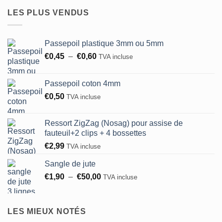
prix :
LES PLUS VENDUS
€7,00
à
€24,00
Passepoil plastique 3mm ou 5mm
Plage
€
0,45
–
€
0,60
TVA incluse
de
prix :
Passepoil coton 4mm
€0,45
€
0,50
TVA incluse
à
€0,60
Ressort ZigZag (Nosag) pour assise de
fauteuil+2 clips + 4 bossettes
€
2,99
TVA incluse
Sangle de jute
Plage
€
1,90
–
€
50,00
TVA incluse
de
prix :
€1,90
LES MIEUX NOTÉS
à