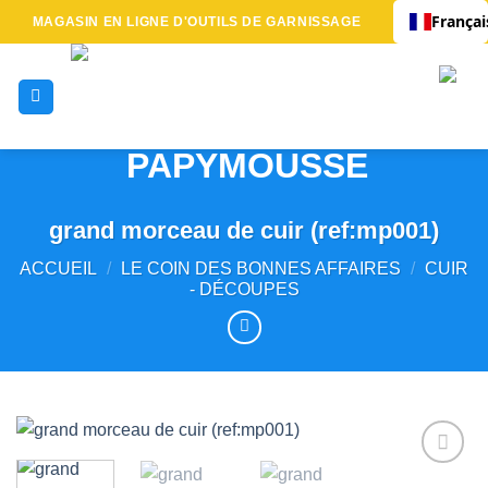
Passer
Françai
MAGASIN EN LIGNE D'OUTILS DE GARNISSAGE
au
contenu
grand morceau de cuir (ref:mp001)
ACCUEIL
/
LE COIN DES BONNES AFFAIRES
/
CUIR
- DÉCOUPES
Ajouter