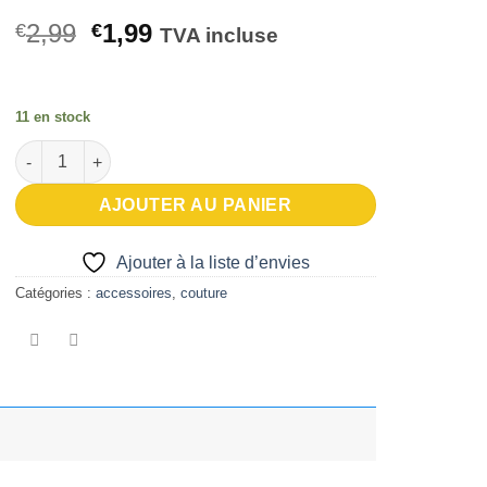
Le
Le
2,99
1,99
€
€
TVA incluse
prix
prix
initial
actuel
était :
est :
11 en stock
€2,99.
€1,99.
quantité de Découd vite résine
AJOUTER AU PANIER
Ajouter à la liste d’envies
Catégories :
accessoires
,
couture