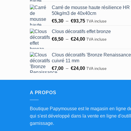
de
Carré de mousse haute résilience HR
prix :
50kg/m3 de 40x40cm
€8,25
Plage
€
5,30
–
€
93,75
à
TVA incluse
de
€183,00
Clous décoratifs effet bronze
prix :
Plage
€
6,50
–
€
24,00
€5,30
TVA incluse
de
à
prix :
€93,75
Clous décoratifs 'Bronze Renaissance
€6,50
cuivré 11 mm
à
Plage
€
7,00
–
€
24,00
TVA incluse
€24,00
de
prix :
€7,00
A PROPOS
à
€24,00
Boutique Papymousse est le magasin en ligne d
qui s'est développé dans la vente en ligne d'outil
garnissage.