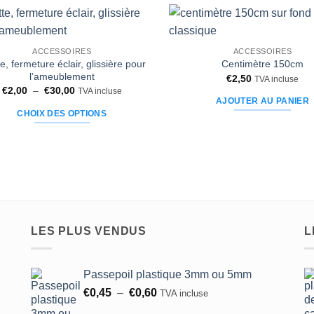
Ajouter
ACCESSOIRES
ACCESSOIRES
à la liste
te, fermeture éclair, glissière pour
d’envies
Centimètre 150cm
l’ameublement
€
2,50
TVA incluse
Plage
€
2,00
–
€
30,00
TVA incluse
de
AJOUTER AU PANIER
prix :
CHOIX DES OPTIONS
€2,00
à
Ce
€30,00
produit
a
plusieurs
variations.
Les
options
LES PLUS VENDUS
L
peuvent
être
Passepoil plastique 3mm ou 5mm
choisies
Plage
sur
€
0,45
–
€
0,60
TVA incluse
de
la