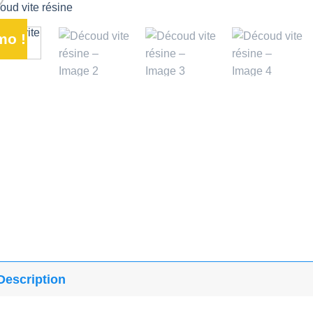
mo !
Ajouter
à la liste
d’envies
Description