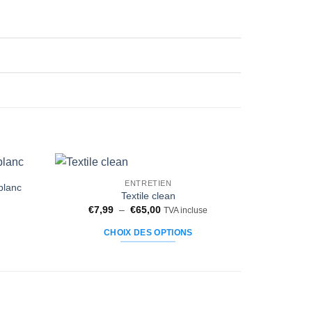
ENTRETIEN
blanc
Ajouter
Textile clean
à la liste
e
Plage
€
7,99
–
€
65,00
TVA incluse
d’envies
de
prix :
CHOIX DES OPTIONS
€7,99
à
Ce
€65,00
produit
a
plusieurs