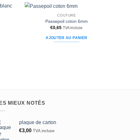
variations.
Les
options
COUTURE
Ajouter
Ajouter
Passepoil coton 6mm
peuvent
à la liste
à la liste
€
0,65
TVA incluse
d’envies
d’envies
être
choisies
AJOUTER AU PANIER
sur
la
page
du
produit
ES MIEUX NOTÉS
plaque de carton
€
3,00
TVA incluse