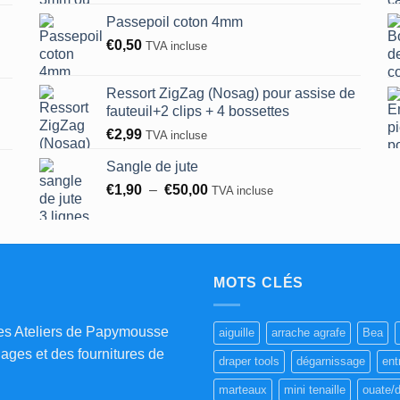
prix :
page
Passepoil coton 4mm
€0,45
du
€
0,50
TVA incluse
à
produit
€0,60
Ressort ZigZag (Nosag) pour assise de
fauteuil+2 clips + 4 bossettes
€
2,99
TVA incluse
Sangle de jute
Plage
€
1,90
–
€
50,00
TVA incluse
de
prix :
€1,90
à
€50,00
MOTS CLÉS
es Ateliers de Papymousse
aiguille
arrache agrafe
Bea
lages et des fournitures de
draper tools
dégarnissage
ent
marteaux
mini tenaille
ouate/d