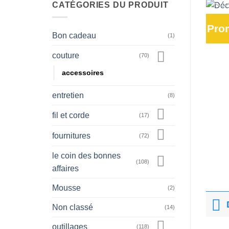
CATÉGORIES DU PRODUIT
Pro
Bon cadeau
(1)
couture
(70)
accessoires
entretien
(8)
fil et corde
(17)
fournitures
(72)
le coin des bonnes
(108)
affaires
Mousse
(2)
Non classé
(14)
outillages
(118)