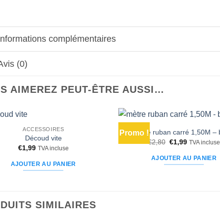
Informations complémentaires
Avis (0)
S AIMEREZ PEUT-ÊTRE AUSSI…
ACCESSOIRES
mètre ruban carré 1,50M – 
Promo !
Ajouter
Découd vite
Le
Le
€
2,80
€
1,99
à la liste
TVA inclus
€
1,99
prix
prix
TVA incluse
d’envies
initial
actuel
AJOUTER AU PANIER
était :
est :
AJOUTER AU PANIER
€2,80.
€1,99.
DUITS SIMILAIRES