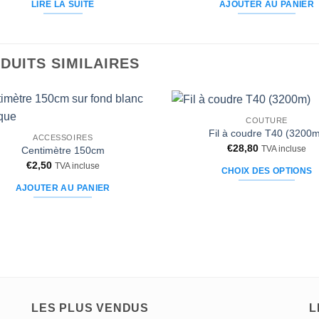
initial
actuel
LIRE LA SUITE
AJOUTER AU PANIER
était :
est :
€44,90.
€39,90.
DUITS SIMILAIRES
COUTURE
Ajouter
Fil à coudre T40 (3200
ACCESSOIRES
à la liste
€
28,80
TVA incluse
d’envies
Centimètre 150cm
€
2,50
TVA incluse
CHOIX DES OPTIONS
Ce
AJOUTER AU PANIER
produit
a
plusieurs
variations.
Les
options
peuvent
LES PLUS VENDUS
L