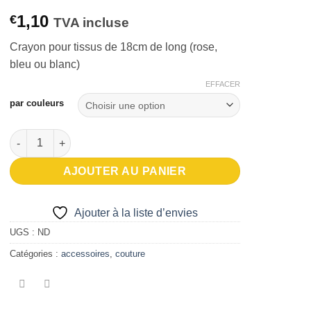
1,10
€
TVA incluse
Crayon pour tissus de 18cm de long (rose,
bleu ou blanc)
EFFACER
par couleurs
quantité de Crayon pour tissus 3 coloris
AJOUTER AU PANIER
Ajouter à la liste d’envies
UGS :
ND
Catégories :
accessoires
,
couture