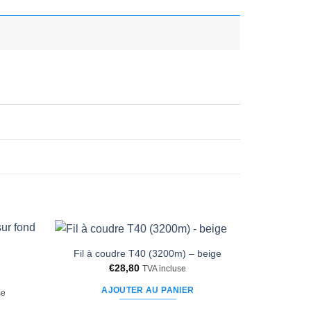
Fil à coudre T40 (3200m) – beige
Ajouter
€
28,80
à la liste
TVA incluse
d’envies
AJOUTER AU PANIER
se