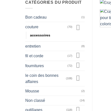
CATÉGORIES DU PRODUIT
Bon cadeau
(1)
couture
(70)
accessoires
entretien
(8)
fil et corde
(17)
fournitures
(72)
le coin des bonnes
(108)
affaires
Mousse
(2)
Non classé
(14)
outillages
(118)