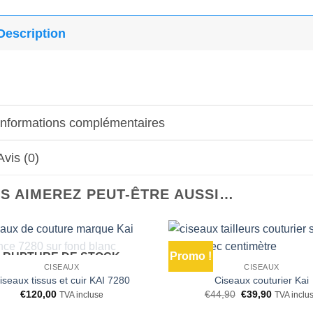
Description
Informations complémentaires
Avis (0)
S AIMEREZ PEUT-ÊTRE AUSSI…
Promo !
RUPTURE DE STOCK
Ajouter
CISEAUX
CISEAUX
à la liste
d’envies
iseaux tissus et cuir KAI 7280
Ciseaux couturier Kai
Le
Le
€
120,00
€
44,90
€
39,90
TVA incluse
TVA inclu
prix
prix