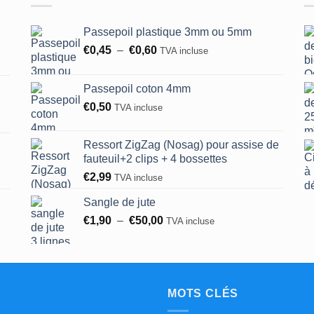
être
choisies
Passepoil plastique 3mm ou 5mm
sur
la
Plage
€
0,45
–
€
0,60
TVA incluse
de
page
prix :
du
Passepoil coton 4mm
€0,45
produit
€
0,50
TVA incluse
à
€0,60
Ressort ZigZag (Nosag) pour assise de
fauteuil+2 clips + 4 bossettes
€
2,99
TVA incluse
Sangle de jute
Plage
€
1,90
–
€
50,00
TVA incluse
de
prix :
€1,90
à
€50,00
MOTS CLÉS