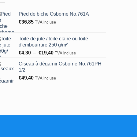
Pied de biche Osborne No.761A
€
36,85
TVA incluse
Toile de jute / toile claire ou toile
d'embourrure 250 g/m²
Plage
€
4,30
–
€
19,40
TVA incluse
de
Ciseau à dégarnir Osborne No.761PH
prix :
1/2
€4,30
€
49,40
à
TVA incluse
€19,40