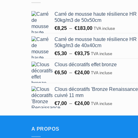
Carré de mousse haute résilience HR
50kg/m3 de 50x50cm
Plage
€
8,25
–
€
183,00
TVA incluse
de
Carré de mousse haute résilience HR
prix :
50kg/m3 de 40x40cm
€8,25
Plage
€
5,30
–
€
93,75
à
TVA incluse
de
€183,00
Clous décoratifs effet bronze
prix :
Plage
€
6,50
–
€
24,00
€5,30
TVA incluse
de
à
prix :
€93,75
Clous décoratifs 'Bronze Renaissance
€6,50
cuivré 11 mm
à
Plage
€
7,00
–
€
24,00
TVA incluse
€24,00
de
prix :
€7,00
A PROPOS
à
€24,00