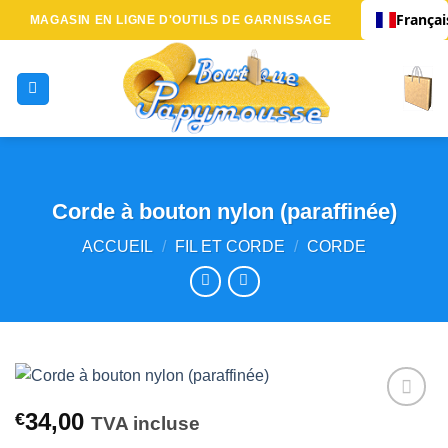
Passer
Françai
MAGASIN EN LIGNE D'OUTILS DE GARNISSAGE
au
contenu
Corde à bouton nylon (paraffinée)
ACCUEIL
/
FIL ET CORDE
/
CORDE
34,00
€
TVA incluse
Ajouter
à la liste