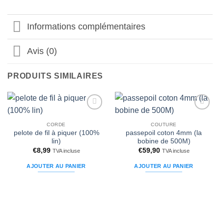
Informations complémentaires
Avis (0)
PRODUITS SIMILAIRES
Ajouter
Ajouter
à la liste
à la liste
CORDE
COUTURE
d’envies
d’envies
pelote de fil à piquer (100%
passepoil coton 4mm (la
lin)
bobine de 500M)
€
8,99
€
59,90
TVA incluse
TVA incluse
AJOUTER AU PANIER
AJOUTER AU PANIER