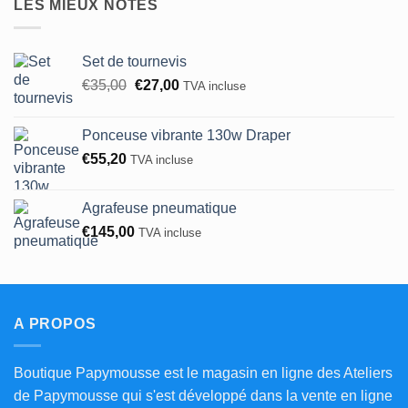
LES MIEUX NOTÉS
à
€50,00
Set de tournevis
Le
Le
€
35,00
€
27,00
TVA incluse
prix
prix
initial
actuel
Ponceuse vibrante 130w Draper
était :
est :
€
55,20
TVA incluse
€35,00.
€27,00.
Agrafeuse pneumatique
€
145,00
TVA incluse
A PROPOS
Boutique Papymousse est le magasin en ligne des Ateliers
de Papymousse qui s'est développé dans la vente en ligne