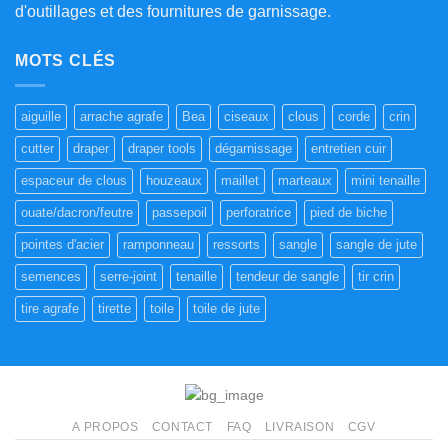
d'outillages et des fournitures de garnissage.
MOTS CLÉS
aiguille
arrache agrafe
Bea
ciseaux
clous
corde
crin
cutter
draper
draper tools
dégarnissage
entretien cuir
espaceur de clous
houzeaux
maillet
marteaux
mini tenaille
ouate/dacron/feutre
passepoil
perforatrice
pied de biche
pointes d'acier
ramponneau
ressorts
sangle
sangle de jute
semences
serre-joint
tenaille
tendeur de sangle
tir crin
tire agrafe
tirette
toile
toile de jute
A PROPOS
CONTACT
FAQ
LIVRAISON
CGV