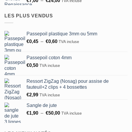
Plage
€
7,00
–
€
24,00
TVA incluse
€24,00
de
prix :
LES PLUS VENDUS
€7,00
à
€24,00
Passepoil plastique 3mm ou 5mm
Plage
€
0,45
–
€
0,60
TVA incluse
de
prix :
Passepoil coton 4mm
€0,45
€
0,50
TVA incluse
à
€0,60
Ressort ZigZag (Nosag) pour assise de
fauteuil+2 clips + 4 bossettes
€
2,99
TVA incluse
Sangle de jute
Plage
€
1,90
–
€
50,00
TVA incluse
de
prix :
€1,90