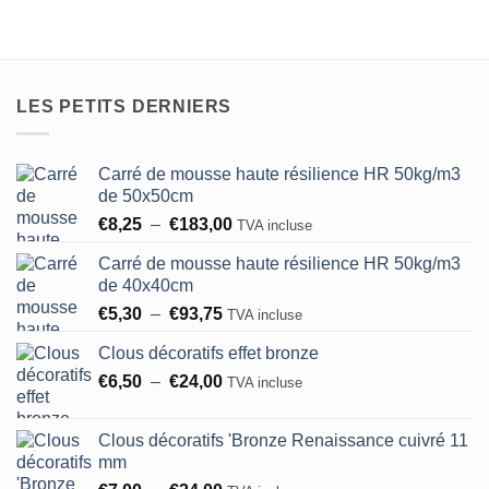
LES PETITS DERNIERS
Carré de mousse haute résilience HR 50kg/m3
de 50x50cm
Plage
€
8,25
–
€
183,00
TVA incluse
de
Carré de mousse haute résilience HR 50kg/m3
prix :
de 40x40cm
€8,25
Plage
€
5,30
–
€
93,75
à
TVA incluse
de
€183,00
Clous décoratifs effet bronze
prix :
Plage
€
6,50
–
€
24,00
€5,30
TVA incluse
de
à
prix :
€93,75
Clous décoratifs 'Bronze Renaissance cuivré 11
€6,50
mm
à