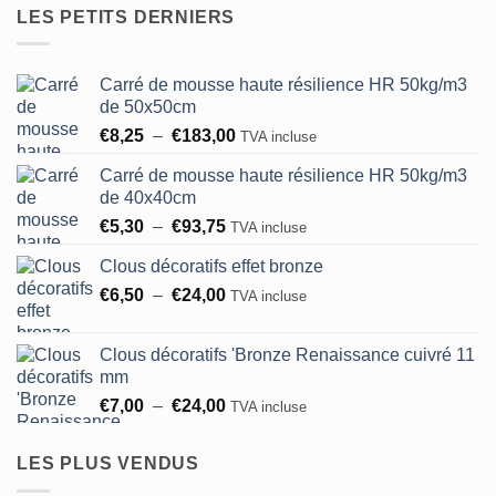
peuvent
LES PETITS DERNIERS
peuvent
être
être
choisies
choisies
sur
Carré de mousse haute résilience HR 50kg/m3
sur
la
de 50x50cm
la
page
Plage
€
8,25
–
€
183,00
TVA incluse
page
du
de
du
produit
Carré de mousse haute résilience HR 50kg/m3
prix :
produit
de 40x40cm
€8,25
Plage
€
5,30
–
€
93,75
à
TVA incluse
de
€183,00
Clous décoratifs effet bronze
prix :
Plage
€
6,50
–
€
24,00
€5,30
TVA incluse
de
à
prix :
€93,75
Clous décoratifs 'Bronze Renaissance cuivré 11
€6,50
mm
à
Plage
€
7,00
–
€
24,00
TVA incluse
€24,00
de
prix :
LES PLUS VENDUS
€7,00