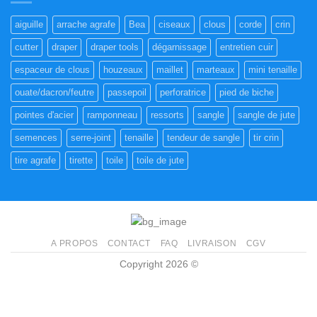
aiguille
arrache agrafe
Bea
ciseaux
clous
corde
crin
cutter
draper
draper tools
dégarnissage
entretien cuir
espaceur de clous
houzeaux
maillet
marteaux
mini tenaille
ouate/dacron/feutre
passepoil
perforatrice
pied de biche
pointes d'acier
ramponneau
ressorts
sangle
sangle de jute
semences
serre-joint
tenaille
tendeur de sangle
tir crin
tire agrafe
tirette
toile
toile de jute
A PROPOS
CONTACT
FAQ
LIVRAISON
CGV
Copyright 2026 ©