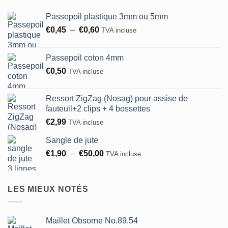
à
€24,00
Passepoil plastique 3mm ou 5mm
Plage
€
0,45
–
€
0,60
TVA incluse
de
prix :
Passepoil coton 4mm
€0,45
€
0,50
TVA incluse
à
€0,60
Ressort ZigZag (Nosag) pour assise de
fauteuil+2 clips + 4 bossettes
€
2,99
TVA incluse
Sangle de jute
Plage
€
1,90
–
€
50,00
TVA incluse
de
prix :
€1,90
LES MIEUX NOTÉS
à
€50,00
Maillet Obsorne No.89.54