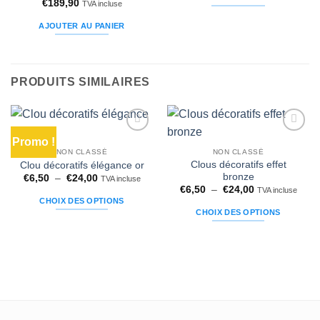
€
189,90
TVA incluse
AJOUTER AU PANIER
PRODUITS SIMILAIRES
Promo !
Ajouter
Ajouter
à la liste
à la liste
NON CLASSÉ
NON CLASSÉ
d’envies
d’envies
Clous décoratifs effet
Clou décoratifs élégance or
bronze
Plage
€
6,50
–
€
24,00
TVA incluse
de
Plage
€
6,50
–
€
24,00
TVA incluse
prix :
de
CHOIX DES OPTIONS
€6,50
prix :
CHOIX DES OPTIONS
à
€6,50
Ce
€24,00
à
Ce
produit
€24,00
produit
a
a
plusieurs
plusieurs
variations.
variations.
Les
Les
options
options