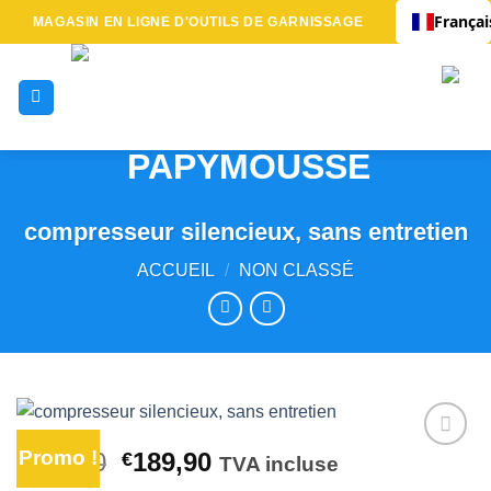
Passer
Françai
MAGASIN EN LIGNE D'OUTILS DE GARNISSAGE
au
contenu
compresseur silencieux, sans entretien
ACCUEIL
/
NON CLASSÉ
Promo !
Le
Le
199,90
189,90
€
€
TVA incluse
Ajouter
prix
prix
à la liste