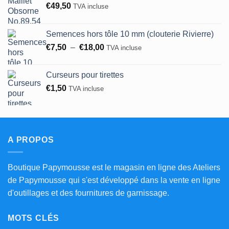
€
49,50
TVA incluse
Semences hors tôle 10 mm (clouterie Rivierre)
Plage
€
7,50
–
€
18,00
TVA incluse
de
prix :
Curseurs pour tirettes
€7,50
€
1,50
TVA incluse
à
€18,00
A PROPOS
Boutique Papymousse est le magasin en ligne des Ateliers
de Papymousse qui s'est développé dans la vente en ligne
d'outillages et des fournitures de garnissage.
MOTS CLÉS