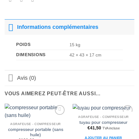
Informations complémentaires
POIDS
15 kg
DIMENSIONS
42 × 43 × 17 cm
Avis (0)
VOUS AIMEREZ PEUT-ÊTRE AUSSI…
AGRAFEUSE - COMPRESSEUR
Ajouter
Ajouter
tuyau pour compresseur
à la liste
à la liste
AGRAFEUSE - COMPRESSEUR
€
41,50
d’envies
d’envies
TVA incluse
compresseur portable (sans
huile)
AJOUTER AU PANIER