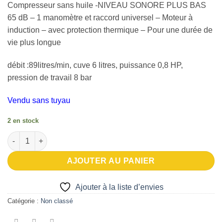
Compresseur sans huile -NIVEAU SONORE PLUS BAS
d’envies
initial
actuel
65 dB – 1 manomètre et raccord universel – Moteur à
était :
est :
induction – avec protection thermique – Pour une durée de
€199,90.
€189,90.
vie plus longue
débit :89litres/min, cuve 6 litres, puissance 0,8 HP,
pression de travail 8 bar
Vendu sans tuyau
2 en stock
quantité de compresseur silencieux, sans entretien
AJOUTER AU PANIER
Ajouter à la liste d’envies
Catégorie :
Non classé