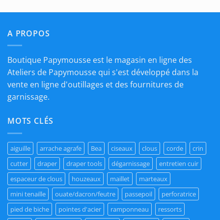
€19,40
A PROPOS
Boutique Papymousse est le magasin en ligne des
Ateliers de Papymousse qui s'est développé dans la
vente en ligne d'outillages et des fournitures de
garnissage.
MOTS CLÉS
aiguille
arrache agrafe
Bea
ciseaux
clous
corde
crin
cutter
draper
draper tools
dégarnissage
entretien cuir
espaceur de clous
houzeaux
maillet
marteaux
mini tenaille
ouate/dacron/feutre
passepoil
perforatrice
pied de biche
pointes d'acier
ramponneau
ressorts