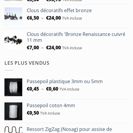
de
€183,00
Clous décoratifs effet bronze
prix :
Plage
€
6,50
–
€
24,00
€5,30
TVA incluse
de
à
prix :
€93,75
Clous décoratifs 'Bronze Renaissance cuivré
€6,50
11 mm
à
Plage
€
7,00
–
€
24,00
TVA incluse
€24,00
de
prix :
LES PLUS VENDUS
€7,00
à
€24,00
Passepoil plastique 3mm ou 5mm
Plage
€
0,45
–
€
0,60
TVA incluse
de
prix :
Passepoil coton 4mm
€0,45
€
0,50
à
TVA incluse
€0,60
Ressort ZigZag (Nosag) pour assise de