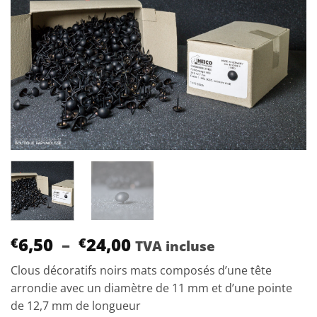
à la
liste
d’envies
Plage
6,50
–
24,00
€
€
TVA incluse
de
Clous décoratifs noirs mats composés d’une tête
prix :
arrondie avec un diamètre de 11 mm et d’une pointe
€6,50
de 12,7 mm de longueur
à