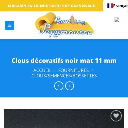
Passer
Françai
MAGASIN EN LIGNE D'OUTILS DE GARNISSAGE
au
contenu
Clous décoratifs noir mat 11 mm
ACCUEIL
/
FOURNITURES
/
CLOUS/SEMENCES/BOSSETTES
Ajouter