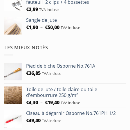
fauteuil+2 clips + 4 bossettes
€
2,99
TVA incluse
Sangle de jute
Plage
€
1,90
–
€
50,00
TVA incluse
de
prix :
€1,90
LES MIEUX NOTÉS
à
€50,00
Pied de biche Osborne No.761A
€
36,85
TVA incluse
Toile de jute / toile claire ou toile
d'embourrure 250 g/m²
Plage
€
4,30
–
€
19,40
TVA incluse
de
Ciseau à dégarnir Osborne No.761PH 1/2
prix :
€
49,40
€4,30
TVA incluse
à