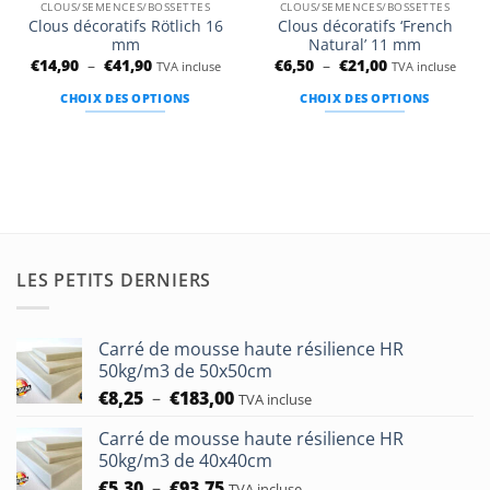
CLOUS/SEMENCES/BOSSETTES
CLOUS/SEMENCES/BOSSETTES
Clous décoratifs Rötlich 16
Clous décoratifs ‘French
mm
Natural’ 11 mm
Plage
Plage
€
14,90
–
€
41,90
€
6,50
–
€
21,00
TVA incluse
TVA incluse
de
de
prix :
prix :
CHOIX DES OPTIONS
CHOIX DES OPTIONS
€14,90
€6,50
à
à
Ce
Ce
€41,90
€21,00
produit
produit
a
a
plusieurs
plusieurs
variations.
variations.
Les
Les
options
options
LES PETITS DERNIERS
peuvent
peuvent
être
être
choisies
choisies
Carré de mousse haute résilience HR
sur
sur
50kg/m3 de 50x50cm
la
la
Plage
€
8,25
–
€
183,00
TVA incluse
page
page
de
du
du
Carré de mousse haute résilience HR
prix :
produit
produit
50kg/m3 de 40x40cm
€8,25
Plage
€
5,30
–
€
93,75
à
TVA incluse