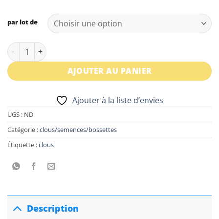
€24,00
par lot de
quantité de Clous décoratifs noir mat 11 mm
AJOUTER AU PANIER
Ajouter à la liste d’envies
UGS :
ND
Catégorie :
clous/semences/bossettes
Étiquette :
clous
Description