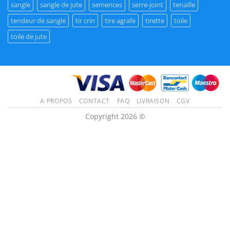
sangle
sangle de jute
semences
serre-joint
tenaille
tendeur de sangle
tir crin
tire agrafe
tirette
toile
toile de jute
A PROPOS
CONTACT
FAQ
LIVRAISON
CGV
Copyright 2026 ©