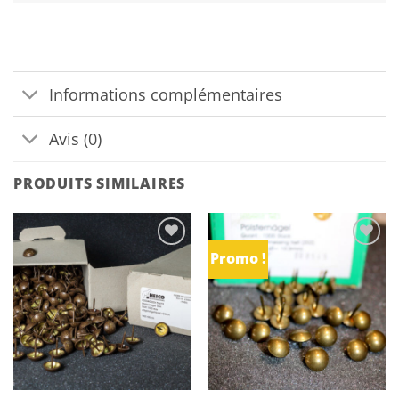
Informations complémentaires
Avis (0)
PRODUITS SIMILAIRES
Promo !
Ajouter
Ajouter
à la
à la
liste
liste
d’envies
d’envies