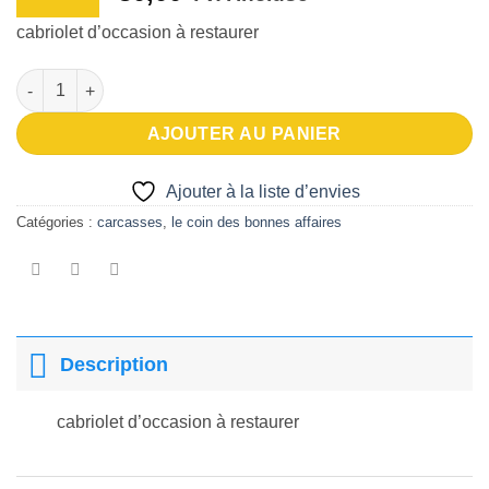
prix
prix
à la liste
cabriolet d’occasion à restaurer
d’envies
initial
actuel
était :
est :
quantité de cabriolet d'occasion à restaurer
€55,00.
€30,00.
AJOUTER AU PANIER
Ajouter à la liste d’envies
Catégories :
carcasses
,
le coin des bonnes affaires
Description
cabriolet d’occasion à restaurer