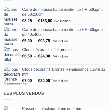
Carré de mousse haute résilience HR 50kg/m3
de 50x50cm
Plage
€
8,25
–
€
183,00
TVA incluse
de
Carré de mousse haute résilience HR 50kg/m3
prix :
de 40x40cm
€8,25
Plage
€
5,30
–
€
93,75
à
TVA incluse
de
€183,00
Clous décoratifs effet bronze
prix :
Plage
€
6,50
–
€
24,00
€5,30
TVA incluse
de
à
prix :
€93,75
Clous décoratifs 'Bronze Renaissance cuivré 11
€6,50
mm
à
Plage
€
7,00
–
€
24,00
TVA incluse
€24,00
de
prix :
LES PLUS VENDUS
€7,00
à
€24,00
Passepoil plastique 3mm ou 5mm