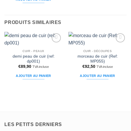
€60,00.
€40,00.
était :
est :
€60,00.
€45,00.
PRODUITS SIMILAIRES
Ajouter
Ajouter
à la liste
à la liste
CUIR - PEAUX
CUIR - DÉCOUPES
d’envies
d’envies
demi peau de cuir (ref:
morceau de cuir (Ref:
dp001)
MP055)
€
89,90
€
92,50
TVA incluse
TVA incluse
AJOUTER AU PANIER
AJOUTER AU PANIER
LES PETITS DERNIERS