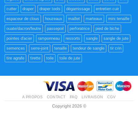
cutter
draper
draper tools
dégarnissage
entretien cuir
espaceur de clous
houzeaux
maillet
marteaux
mini tenaille
ouate/dacron/feutre
passepoil
perforatrice
pied de biche
pointes d'acier
ramponneau
ressorts
sangle
sangle de jute
semences
serre-joint
tenaille
tendeur de sangle
tir crin
tire agrafe
tirette
toile
toile de jute
A PROPOS
CONTACT
FAQ
LIVRAISON
CGV
Copyright 2026 ©