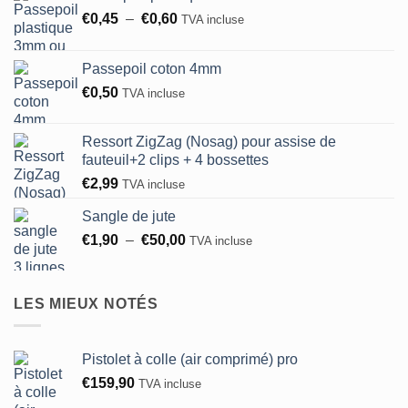
Plage
€
0,45
–
€
0,60
TVA incluse
de
prix :
Passepoil coton 4mm
€0,45
€
0,50
TVA incluse
à
€0,60
Ressort ZigZag (Nosag) pour assise de
fauteuil+2 clips + 4 bossettes
€
2,99
TVA incluse
Sangle de jute
Plage
€
1,90
–
€
50,00
TVA incluse
de
prix :
€1,90
LES MIEUX NOTÉS
à
€50,00
Pistolet à colle (air comprimé) pro
€
159,90
TVA incluse