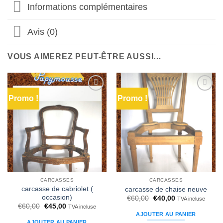
Informations complémentaires
Avis (0)
VOUS AIMEREZ PEUT-ÊTRE AUSSI…
Promo !
Promo !
Ajouter
Ajouter
à la liste
à la liste
d’envies
d’envies
CARCASSES
CARCASSES
carcasse de cabriolet (
carcasse de chaise neuve
occasion)
Le
Le
€
60,00
€
40,00
TVA incluse
prix
prix
Le
Le
€
60,00
€
45,00
TVA incluse
initial
actuel
prix
prix
AJOUTER AU PANIER
était :
est :
initial
actuel
AJOUTER AU PANIER