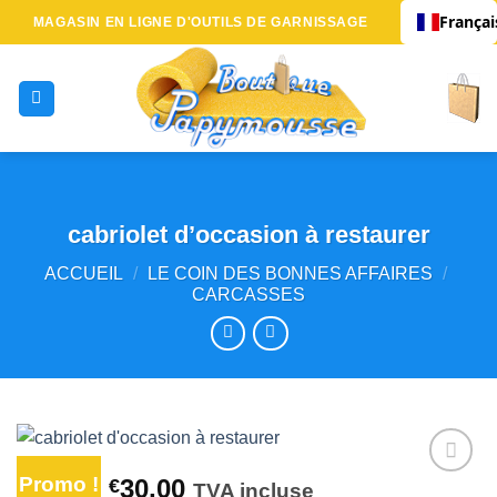
Passer
Françai
MAGASIN EN LIGNE D'OUTILS DE GARNISSAGE
au
contenu
cabriolet d’occasion à restaurer
ACCUEIL
/
LE COIN DES BONNES AFFAIRES
/
CARCASSES
Promo !
Le
Le
55,00
30,00
€
€
TVA incluse
Ajouter