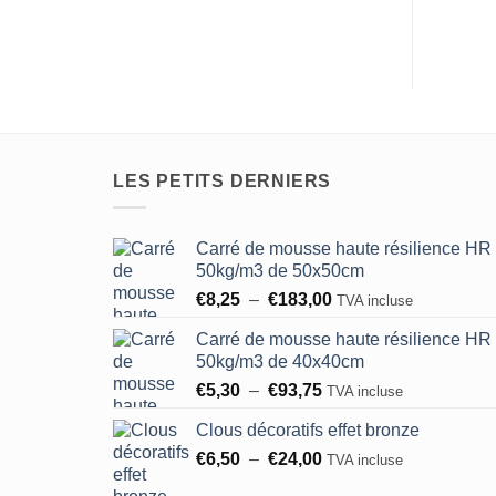
LES PETITS DERNIERS
Carré de mousse haute résilience HR
50kg/m3 de 50x50cm
Plage
€
8,25
–
€
183,00
TVA incluse
de
Carré de mousse haute résilience HR
prix :
50kg/m3 de 40x40cm
€8,25
Plage
€
5,30
–
€
93,75
à
TVA incluse
de
€183,00
Clous décoratifs effet bronze
prix :
Plage
€
6,50
–
€
24,00
€5,30
TVA incluse
de
à