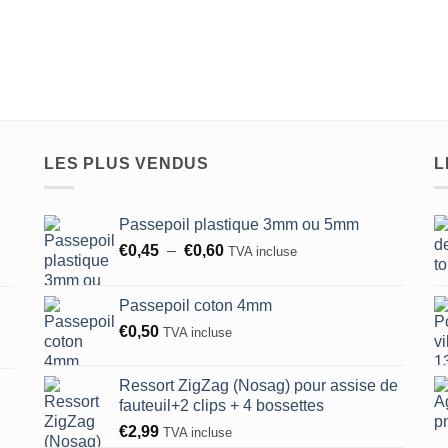
LES PLUS VENDUS
L
Passepoil plastique 3mm ou 5mm
Plage
€
0,45
–
€
0,60
TVA incluse
de
prix :
Passepoil coton 4mm
€0,45
€
0,50
TVA incluse
à
€0,60
Ressort ZigZag (Nosag) pour assise de
fauteuil+2 clips + 4 bossettes
€
2,99
TVA incluse