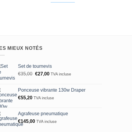
ES MIEUX NOTÉS
Set de tournevis
Le
Le
€
35,00
€
27,00
TVA incluse
prix
prix
initial
actuel
Ponceuse vibrante 130w Draper
était :
est :
€
55,20
TVA incluse
€35,00.
€27,00.
Agrafeuse pneumatique
€
145,00
TVA incluse