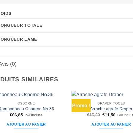
POIDS
LONGUEUR TOTALE
LONGUEUR LAME
Avis (0)
DUITS SIMILAIRES
OSBORNE
DRAPER TOOLS
Promo !
Ajouter
Ramponneau Osborne No.36
Arrache agrafe Draper
à la liste
Le
Le
€
66,85
€
15,90
€
11,50
TVA incluse
TVA inclu
d’envies
prix
prix
initial
actuel
AJOUTER AU PANIER
AJOUTER AU PANIER
était :
est :
€15,90.
€11,50.