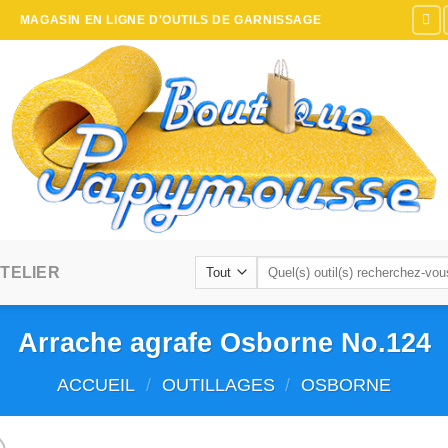
MAGASIN EN LIGNE D'OUTILS DE GARNISSAGE
Recherche
TELIER
pour :
Arrache agrafe Osborne No.124
ACCUEIL
/
OUTILLAGES
/
OSBORNE