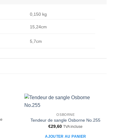
0,150 kg
15,24cm
5,7cm
Ajouter
Ajouter
OSBORNE
à la liste
à la liste
se
d’envies
d’envies
Tendeur de sangle Osborne No.255
€
29,60
TVA incluse
AJOUTER AU PANIER