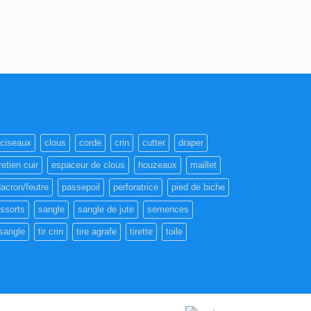
ciseaux
clous
corde
crin
cutter
draper
retien cuir
espaceur de clous
houzeaux
maillet
acron/feutre
passepoil
perforatrice
pied de biche
essorts
sangle
sangle de jute
semences
sangle
tir crin
tire agrafe
tirette
toile