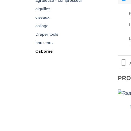
agrafeuse - compresseur
aiguilles
ciseaux
collage
Draper tools
houzeaux
Osborne
PRO