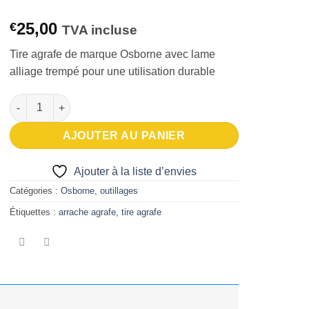
25,00
€
TVA incluse
Tire agrafe de marque Osborne avec lame
alliage trempé pour une utilisation durable
quantité de Arrache agrafe Osborne No.124
AJOUTER AU PANIER
Ajouter à la liste d’envies
Catégories :
Osborne
,
outillages
Étiquettes :
arrache agrafe
,
tire agrafe