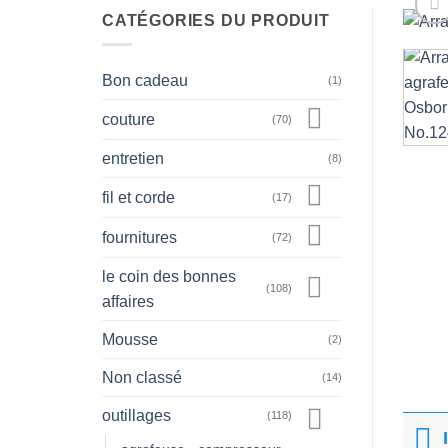
CATÉGORIES DU PRODUIT
Bon cadeau
(1)
couture
(70)
entretien
(8)
fil et corde
(17)
fournitures
(72)
le coin des bonnes
(108)
affaires
Mousse
(2)
Non classé
(14)
outillages
(118)