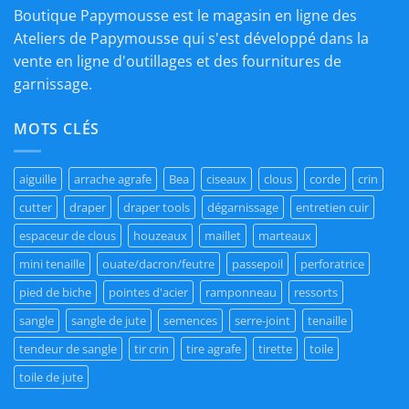
Boutique Papymousse est le magasin en ligne des
Ateliers de Papymousse qui s'est développé dans la
vente en ligne d'outillages et des fournitures de
garnissage.
MOTS CLÉS
aiguille
arrache agrafe
Bea
ciseaux
clous
corde
crin
cutter
draper
draper tools
dégarnissage
entretien cuir
espaceur de clous
houzeaux
maillet
marteaux
mini tenaille
ouate/dacron/feutre
passepoil
perforatrice
pied de biche
pointes d'acier
ramponneau
ressorts
sangle
sangle de jute
semences
serre-joint
tenaille
tendeur de sangle
tir crin
tire agrafe
tirette
toile
toile de jute