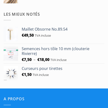
de
prix :
€1,90
LES MIEUX NOTÉS
à
€50,00
Maillet Obsorne No.89.54
€
49,50
TVA incluse
Semences hors tôle 10 mm (clouterie
Rivierre)
Plage
€
7,50
–
€
18,00
TVA incluse
de
Curseurs pour tirettes
prix :
€
1,50
€7,50
TVA incluse
à
€18,00
A PROPOS