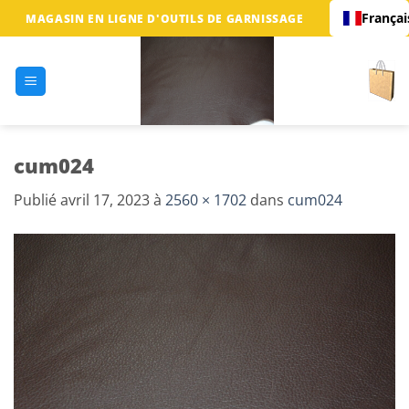
Passer
Françai
MAGASIN EN LIGNE D'OUTILS DE GARNISSAGE
au
contenu
cum024
Publié
avril 17, 2023
à
2560 × 1702
dans
cum024