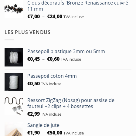
Clous décoratifs 'Bronze Renaissance cuivré
€6,50
11 mm
à
Plage
€
7,00
–
€
24,00
TVA incluse
€24,00
de
prix :
LES PLUS VENDUS
€7,00
à
€24,00
Passepoil plastique 3mm ou 5mm
Plage
€
0,45
–
€
0,60
TVA incluse
de
prix :
Passepoil coton 4mm
€0,45
€
0,50
à
TVA incluse
€0,60
Ressort ZigZag (Nosag) pour assise de
fauteuil+2 clips + 4 bossettes
€
2,99
TVA incluse
Sangle de jute
Plage
€
1,90
–
€
50,00
TVA incluse