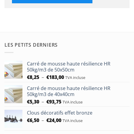
LES PETITS DERNIERS
Carré de mousse haute résilience HR
50kg/m3 de 50x50cm
Plage
€
8,25
–
€
183,00
TVA incluse
de
Carré de mousse haute résilience HR
prix :
50kg/m3 de 40x40cm
€8,25
Plage
€
5,30
–
€
93,75
à
TVA incluse
de
€183,00
Clous décoratifs effet bronze
prix :
Plage
€
6,50
–
€
24,00
€5,30
TVA incluse
de
à
prix :
€93,75