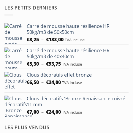
LES PETITS DERNIERS
Carré de mousse haute résilience HR
50kg/m3 de 50x50cm
Plage
€
8,25
–
€
183,00
TVA incluse
de
Carré de mousse haute résilience HR
prix :
50kg/m3 de 40x40cm
€8,25
Plage
€
5,30
–
€
93,75
à
TVA incluse
de
€183,00
Clous décoratifs effet bronze
prix :
Plage
€
6,50
–
€
24,00
€5,30
TVA incluse
de
à
prix :
€93,75
Clous décoratifs 'Bronze Renaissance cuivré
€6,50
11 mm
à
Plage
€
7,00
–
€
24,00
TVA incluse
€24,00
de
prix :
LES PLUS VENDUS
€7,00