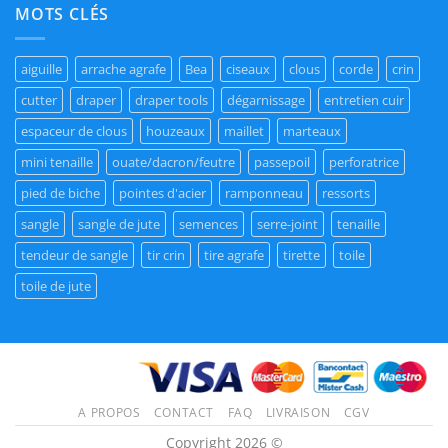
MOTS CLÉS
aiguille
arrache agrafe
Bea
ciseaux
clous
corde
crin
cutter
draper
draper tools
dégarnissage
entretien cuir
espaceur de clous
houzeaux
maillet
marteaux
mini tenaille
ouate/dacron/feutre
passepoil
perforatrice
pied de biche
pointes d'acier
ramponneau
ressorts
sangle
sangle de jute
semences
serre-joint
tenaille
tendeur de sangle
tir crin
tire agrafe
tirette
toile
toile de jute
A PROPOS
CONTACT
FAQ
LIVRAISON
CGV
Copyright 2026 ©