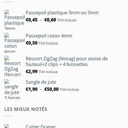
à
€24,00
Passepoil plastique 3mm ou 5mm
Plage
€
0,45
–
€
0,60
TVA incluse
de
prix :
Passepoil coton 4mm
€0,45
€
0,50
à
TVA incluse
€0,60
Ressort ZigZag (Nosag) pour assise de
fauteuil+2 clips + 4 bossettes
€
2,99
TVA incluse
Sangle de jute
Plage
€
1,90
–
€
50,00
TVA incluse
de
prix :
€1,90
LES MIEUX NOTÉS
à
€50,00
Cutter Draper