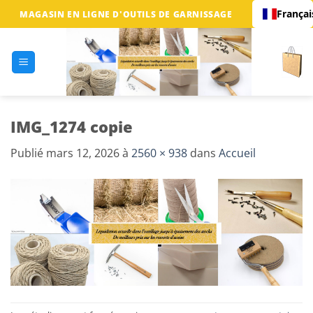
Passer
Françai
MAGASIN EN LIGNE D'OUTILS DE GARNISSAGE
au
contenu
IMG_1274 copie
Publié
mars 12, 2026
à
2560 × 938
dans
Accueil