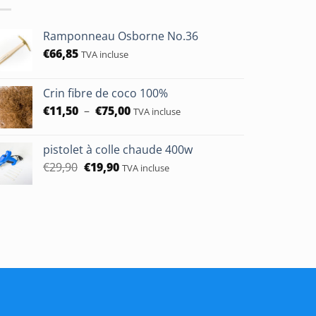
Ramponneau Osborne No.36
€
66,85
TVA incluse
Crin fibre de coco 100%
Plage
€
11,50
–
€
75,00
TVA incluse
de
prix :
pistolet à colle chaude 400w
€11,50
Le
Le
€
29,90
€
19,90
TVA incluse
à
prix
prix
€75,00
initial
actuel
était :
est :
€29,90.
€19,90.