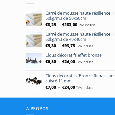
Carré de mousse haute résilience 
50kg/m3 de 50x50cm
Plage
€
8,25
–
€
183,00
TVA incluse
de
Carré de mousse haute résilience 
prix :
50kg/m3 de 40x40cm
€8,25
Plage
€
5,30
–
€
93,75
à
TVA incluse
de
€183,00
Clous décoratifs effet bronze
prix :
Plage
€
6,50
–
€
24,00
€5,30
TVA incluse
de
à
prix :
€93,75
Clous décoratifs 'Bronze Renaissan
€6,50
cuivré 11 mm
à
Plage
€
7,00
–
€
24,00
TVA incluse
€24,00
de
prix :
€7,00
A PROPOS
à
€24,00