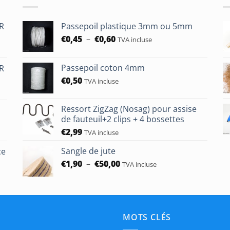
HR
Passepoil plastique 3mm ou 5mm
Plage
€
0,45
–
€
0,60
TVA incluse
de
prix :
Passepoil coton 4mm
HR
€0,45
€
0,50
à
TVA incluse
€0,60
Ressort ZigZag (Nosag) pour assise
de fauteuil+2 clips + 4 bossettes
€
2,99
TVA incluse
Sangle de jute
ce
Plage
€
1,90
–
€
50,00
TVA incluse
de
prix :
€1,90
à
€50,00
MOTS CLÉS