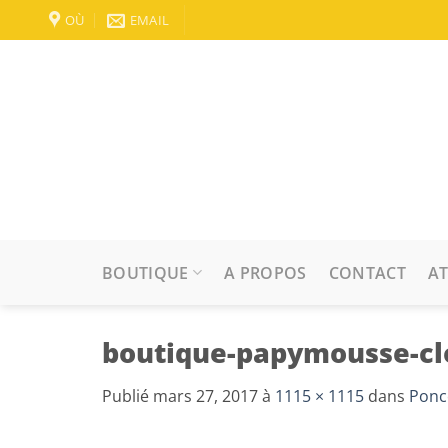
Passer
OÙ
EMAIL
au
contenu
BOUTIQUE
A PROPOS
CONTACT
AT
boutique-papymousse-cl
Publié
mars 27, 2017
à
1115 × 1115
dans
Ponc