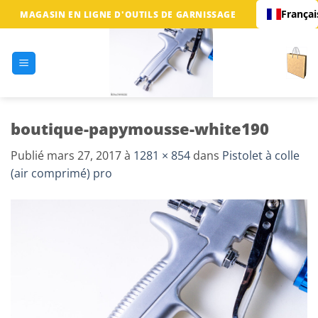
Passer
Françai
MAGASIN EN LIGNE D'OUTILS DE GARNISSAGE
au
contenu
boutique-papymousse-white190
Publié
mars 27, 2017
à
1281 × 854
dans
Pistolet à colle
(air comprimé) pro