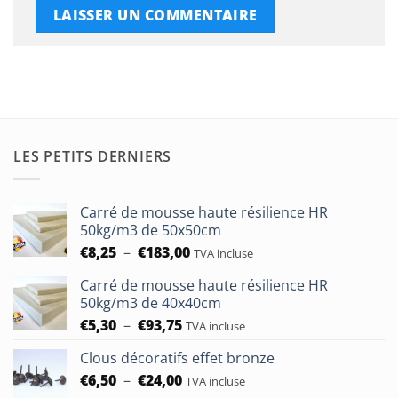
LES PETITS DERNIERS
Carré de mousse haute résilience HR
50kg/m3 de 50x50cm
Plage
€
8,25
–
€
183,00
TVA incluse
de
Carré de mousse haute résilience HR
prix :
50kg/m3 de 40x40cm
€8,25
Plage
€
5,30
–
€
93,75
à
TVA incluse
de
€183,00
Clous décoratifs effet bronze
prix :
Plage
€
6,50
–
€
24,00
€5,30
TVA incluse
de