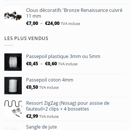
à
prix :
€93,75
Clous décoratifs 'Bronze Renaissance cuivré
€6,50
11 mm
à
Plage
€
7,00
–
€
24,00
TVA incluse
€24,00
de
prix :
LES PLUS VENDUS
€7,00
à
€24,00
Passepoil plastique 3mm ou 5mm
Plage
€
0,45
–
€
0,60
TVA incluse
de
prix :
Passepoil coton 4mm
€0,45
€
0,50
à
TVA incluse
€0,60
Ressort ZigZag (Nosag) pour assise de
fauteuil+2 clips + 4 bossettes
€
2,99
TVA incluse
Sangle de jute