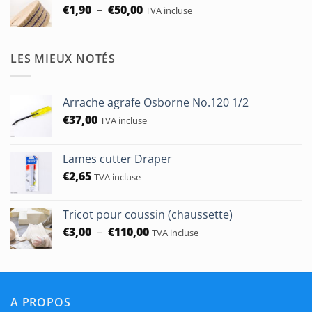
Plage
€
1,90
–
€
50,00
TVA incluse
de
prix :
€1,90
LES MIEUX NOTÉS
à
€50,00
Arrache agrafe Osborne No.120 1/2
€
37,00
TVA incluse
Lames cutter Draper
€
2,65
TVA incluse
Tricot pour coussin (chaussette)
Plage
€
3,00
–
€
110,00
TVA incluse
de
prix :
€3,00
à
A PROPOS
€110,00