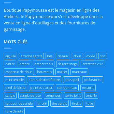
Boutique Papymousse est le magasin en ligne des
Ateliers de Papymousse qui s'est développé dans la
vente en ligne d'outillages et des fournitures de
garnissage.
MOTS CLÉS
aiguille
arrache agrafe
Bea
ciseaux
clous
corde
crin
cutter
draper
draper tools
dégarnissage
entretien cuir
espaceur de clous
houzeaux
maillet
marteaux
mini tenaille
ouate/dacron/feutre
passepoil
perforatrice
pied de biche
pointes d'acier
ramponneau
ressorts
sangle
sangle de jute
semences
serre-joint
tenaille
tendeur de sangle
tir crin
tire agrafe
tirette
toile
toile de jute