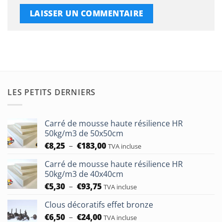
LES PETITS DERNIERS
Carré de mousse haute résilience HR
50kg/m3 de 50x50cm
Plage
€
8,25
–
€
183,00
TVA incluse
de
Carré de mousse haute résilience HR
prix :
50kg/m3 de 40x40cm
€8,25
Plage
€
5,30
–
€
93,75
à
TVA incluse
de
€183,00
Clous décoratifs effet bronze
prix :
Plage
€
6,50
–
€
24,00
€5,30
TVA incluse