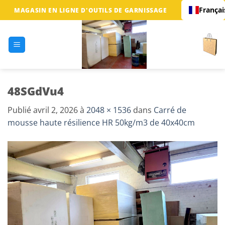
Passer
Françai
MAGASIN EN LIGNE D'OUTILS DE GARNISSAGE
au
contenu
48SGdVu4
Publié
avril 2, 2026
à
2048 × 1536
dans
Carré de
mousse haute résilience HR 50kg/m3 de 40x40cm