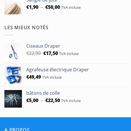
Plage
€
1,90
–
€
50,00
TVA incluse
de
prix :
€1,90
LES MIEUX NOTÉS
à
€50,00
Ciseaux Draper
Le
Le
€
22,90
€
17,50
TVA incluse
prix
prix
initial
actuel
Agrafeuse électrique Draper
était :
est :
€
49,49
€22,90.
€17,50.
TVA incluse
bâtons de colle
Plage
€
5,00
–
€
22,50
TVA incluse
de
prix :
€5,00
à
A PROPOS
€22,50