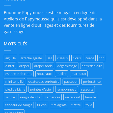
Boutique Papymousse est le magasin en ligne des
Ateliers de Papymousse qui s'est développé dans la
vente en ligne d'outillages et des fournitures de
garnissage.
MOTS CLÉS
aiguille
arrache agrafe
Bea
ciseaux
clous
corde
crin
cutter
draper
draper tools
dégarnissage
entretien cuir
espaceur de clous
houzeaux
maillet
marteaux
mini tenaille
ouate/dacron/feutre
passepoil
perforatrice
pied de biche
pointes d'acier
ramponneau
ressorts
sangle
sangle de jute
semences
serre-joint
tenaille
tendeur de sangle
tir crin
tire agrafe
tirette
toile
toile de jute