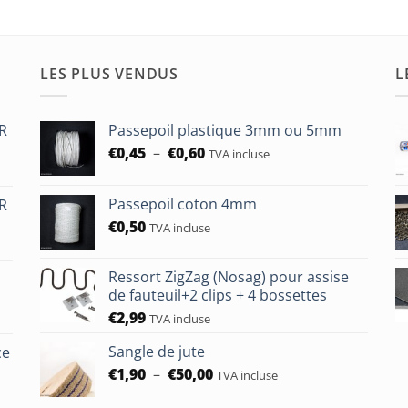
LES PLUS VENDUS
L
HR
Passepoil plastique 3mm ou 5mm
Plage
€
0,45
–
€
0,60
TVA incluse
de
prix :
Passepoil coton 4mm
HR
€0,45
€
0,50
à
TVA incluse
€0,60
Ressort ZigZag (Nosag) pour assise
de fauteuil+2 clips + 4 bossettes
€
2,99
TVA incluse
Sangle de jute
ce
Plage
€
1,90
–
€
50,00
TVA incluse
de