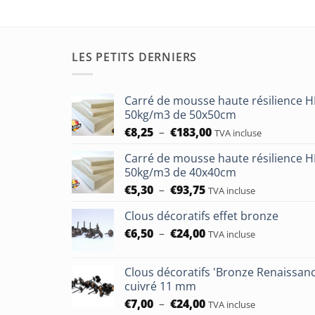
LES PETITS DERNIERS
Carré de mousse haute résilience 
50kg/m3 de 50x50cm
Plage
€
8,25
–
€
183,00
TVA incluse
de
Carré de mousse haute résilience 
prix :
50kg/m3 de 40x40cm
€8,25
Plage
€
5,30
–
€
93,75
à
TVA incluse
de
€183,00
Clous décoratifs effet bronze
prix :
Plage
€
6,50
–
€
24,00
€5,30
TVA incluse
de
à
prix :
€93,75
Clous décoratifs 'Bronze Renaissan
€6,50
cuivré 11 mm
à
Plage
€
7,00
–
€
24,00
TVA incluse
€24,00