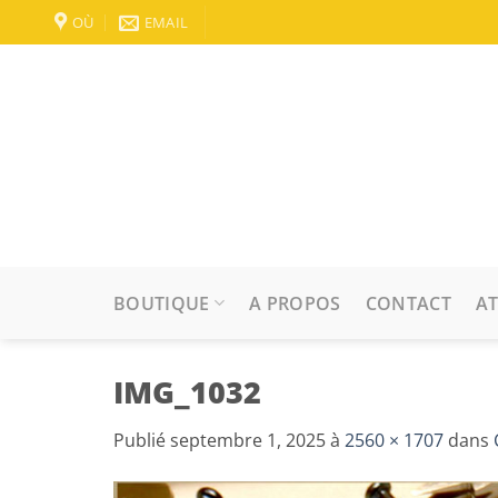
Passer
OÙ
EMAIL
au
contenu
BOUTIQUE
A PROPOS
CONTACT
AT
IMG_1032
Publié
septembre 1, 2025
à
2560 × 1707
dans