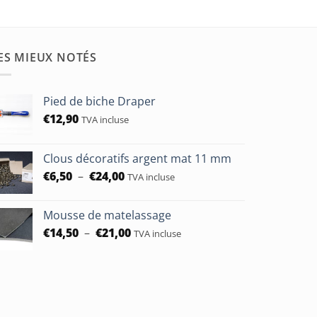
ES MIEUX NOTÉS
Pied de biche Draper
€
12,90
TVA incluse
Clous décoratifs argent mat 11 mm
Plage
€
6,50
–
€
24,00
TVA incluse
de
prix :
Mousse de matelassage
€6,50
Plage
€
14,50
–
€
21,00
à
TVA incluse
de
€24,00
prix :
€14,50
à
€21,00