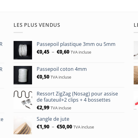
LES PLUS VENDUS
L
HR
Passepoil plastique 3mm ou 5mm
Plage
€
0,45
–
€
0,60
TVA incluse
de
prix :
Passepoil coton 4mm
HR
€0,45
€
0,50
à
TVA incluse
€0,60
Ressort ZigZag (Nosag) pour assise
de fauteuil+2 clips + 4 bossettes
€
2,99
TVA incluse
Sangle de jute
ce
Plage
€
1,90
–
€
50,00
TVA incluse
de