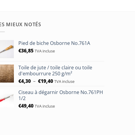
ES MIEUX NOTÉS
Pied de biche Osborne No.761A
€
36,85
TVA incluse
Toile de jute / toile claire ou toile
d'embourrure 250 g/m²
Plage
€
4,30
–
€
19,40
TVA incluse
de
Ciseau à dégarnir Osborne No.761PH
prix :
1/2
€4,30
€
49,40
à
TVA incluse
€19,40