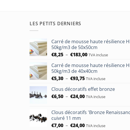
LES PETITS DERNIERS
Carré de mousse haute résilience 
50kg/m3 de 50x50cm
Plage
€
8,25
–
€
183,00
TVA incluse
de
Carré de mousse haute résilience 
prix :
50kg/m3 de 40x40cm
€8,25
Plage
€
5,30
–
€
93,75
à
TVA incluse
de
€183,00
Clous décoratifs effet bronze
prix :
Plage
€
6,50
–
€
24,00
€5,30
TVA incluse
de
à
prix :
€93,75
Clous décoratifs 'Bronze Renaissan
€6,50
cuivré 11 mm
à
Plage
€
7,00
–
€
24,00
TVA incluse
€24,00