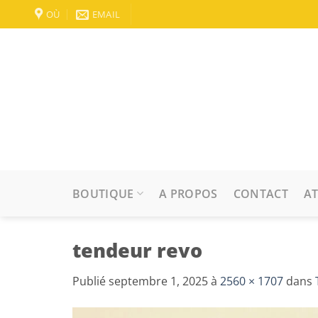
Passer
OÙ
EMAIL
au
contenu
BOUTIQUE
A PROPOS
CONTACT
AT
tendeur revo
Publié
septembre 1, 2025
à
2560 × 1707
dans