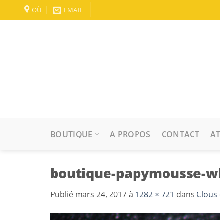
Passer
OÙ
EMAIL
au
contenu
BOUTIQUE
A PROPOS
CONTACT
AT
boutique-papymousse-wh
Publié
mars 24, 2017
à
1282 × 721
dans
Clous 