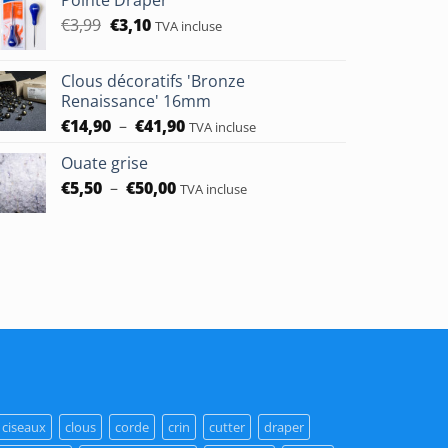
Le
Le
€
3,99
€
3,10
TVA incluse
prix
prix
initial
actuel
Clous décoratifs 'Bronze
était :
est :
Renaissance' 16mm
€3,99.
€3,10.
Plage
€
14,90
–
€
41,90
TVA incluse
de
Ouate grise
prix :
Plage
€
5,50
–
€
50,00
€14,90
TVA incluse
de
à
prix :
€41,90
€5,50
à
€50,00
ciseaux
clous
corde
crin
cutter
draper