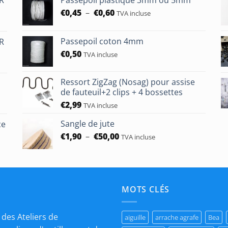
Plage
€
0,45
–
€
0,60
TVA incluse
de
prix :
Passepoil coton 4mm
HR
€0,45
€
0,50
à
TVA incluse
€0,60
Ressort ZigZag (Nosag) pour assise
de fauteuil+2 clips + 4 bossettes
€
2,99
TVA incluse
Sangle de jute
ce
Plage
€
1,90
–
€
50,00
TVA incluse
de
prix :
€1,90
à
€50,00
MOTS CLÉS
des Ateliers de
aiguille
arrache agrafe
Bea