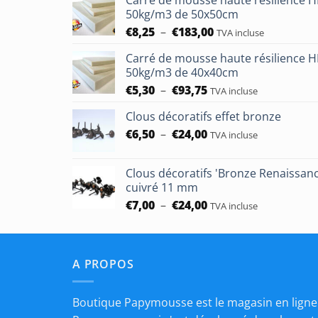
50kg/m3 de 50x50cm
Plage
€
8,25
–
€
183,00
TVA incluse
de
Carré de mousse haute résilience 
prix :
50kg/m3 de 40x40cm
€8,25
Plage
€
5,30
–
€
93,75
à
TVA incluse
de
€183,00
Clous décoratifs effet bronze
prix :
Plage
€
6,50
–
€
24,00
€5,30
TVA incluse
de
à
prix :
€93,75
Clous décoratifs 'Bronze Renaissan
€6,50
cuivré 11 mm
à
Plage
€
7,00
–
€
24,00
TVA incluse
€24,00
de
prix :
€7,00
A PROPOS
à
€24,00
Boutique Papymousse est le magasin en ligne 