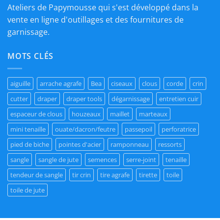
Ateliers de Papymousse qui s'est développé dans la
vente en ligne d'outillages et des fournitures de
garnissage.
MOTS CLÉS
aiguille
arrache agrafe
Bea
ciseaux
clous
corde
crin
cutter
draper
draper tools
dégarnissage
entretien cuir
espaceur de clous
houzeaux
maillet
marteaux
mini tenaille
ouate/dacron/feutre
passepoil
perforatrice
pied de biche
pointes d'acier
ramponneau
ressorts
sangle
sangle de jute
semences
serre-joint
tenaille
tendeur de sangle
tir crin
tire agrafe
tirette
toile
toile de jute