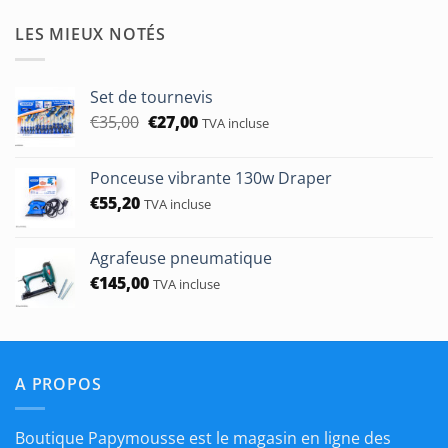
prix :
€1,90
LES MIEUX NOTÉS
à
€50,00
Set de tournevis
Le
Le
€
35,00
€
27,00
TVA incluse
prix
prix
initial
actuel
Ponceuse vibrante 130w Draper
était :
est :
€
55,20
€35,00.
€27,00.
TVA incluse
Agrafeuse pneumatique
€
145,00
TVA incluse
A PROPOS
Boutique Papymousse est le magasin en ligne des