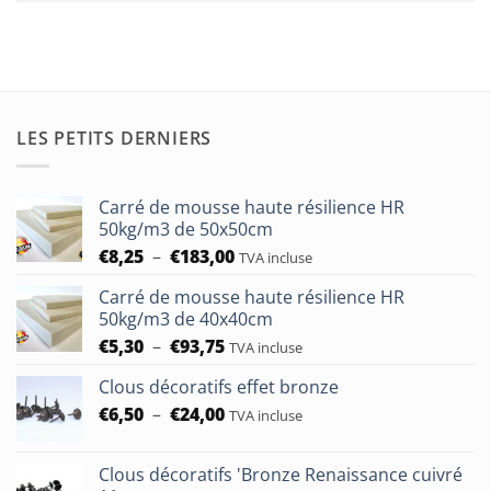
LES PETITS DERNIERS
Carré de mousse haute résilience HR
50kg/m3 de 50x50cm
Plage
€
8,25
–
€
183,00
TVA incluse
de
Carré de mousse haute résilience HR
prix :
50kg/m3 de 40x40cm
€8,25
Plage
€
5,30
–
€
93,75
à
TVA incluse
de
€183,00
Clous décoratifs effet bronze
prix :
Plage
€
6,50
–
€
24,00
€5,30
TVA incluse
de
à
prix :
€93,75
Clous décoratifs 'Bronze Renaissance cuivré
€6,50