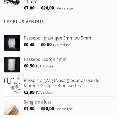
11 mm
à
Plage
€
7,00
–
€
24,00
TVA incluse
€24,00
de
prix :
LES PLUS VENDUS
€7,00
à
€24,00
Passepoil plastique 3mm ou 5mm
Plage
€
0,45
–
€
0,60
TVA incluse
de
prix :
Passepoil coton 4mm
€0,45
€
0,50
à
TVA incluse
€0,60
Ressort ZigZag (Nosag) pour assise de
fauteuil+2 clips + 4 bossettes
€
2,99
TVA incluse
Sangle de jute
Plage
€
1,90
–
€
50,00
TVA incluse
de