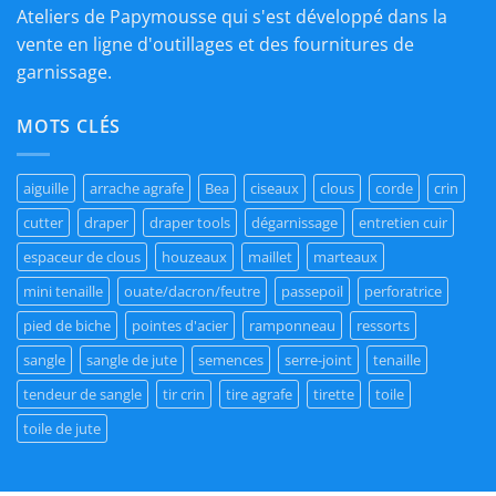
Ateliers de Papymousse qui s'est développé dans la
vente en ligne d'outillages et des fournitures de
garnissage.
MOTS CLÉS
aiguille
arrache agrafe
Bea
ciseaux
clous
corde
crin
cutter
draper
draper tools
dégarnissage
entretien cuir
espaceur de clous
houzeaux
maillet
marteaux
mini tenaille
ouate/dacron/feutre
passepoil
perforatrice
pied de biche
pointes d'acier
ramponneau
ressorts
sangle
sangle de jute
semences
serre-joint
tenaille
tendeur de sangle
tir crin
tire agrafe
tirette
toile
toile de jute