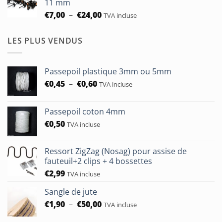
11 mm
à
Plage
€
7,00
–
€
24,00
TVA incluse
€24,00
de
prix :
LES PLUS VENDUS
€7,00
à
€24,00
Passepoil plastique 3mm ou 5mm
Plage
€
0,45
–
€
0,60
TVA incluse
de
prix :
Passepoil coton 4mm
€0,45
€
0,50
à
TVA incluse
€0,60
Ressort ZigZag (Nosag) pour assise de
fauteuil+2 clips + 4 bossettes
€
2,99
TVA incluse
Sangle de jute
Plage
€
1,90
–
€
50,00
TVA incluse
de