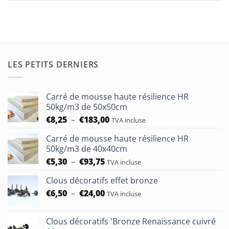
LES PETITS DERNIERS
Carré de mousse haute résilience HR
50kg/m3 de 50x50cm
Plage
€
8,25
–
€
183,00
TVA incluse
de
Carré de mousse haute résilience HR
prix :
50kg/m3 de 40x40cm
€8,25
Plage
€
5,30
–
€
93,75
à
TVA incluse
de
€183,00
Clous décoratifs effet bronze
prix :
Plage
€
6,50
–
€
24,00
€5,30
TVA incluse
de
à
prix :
€93,75
Clous décoratifs 'Bronze Renaissance cuivré
€6,50