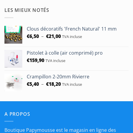
prix :
€1,90
LES MIEUX NOTÉS
à
€50,00
Clous décoratifs 'French Natural' 11 mm
Plage
€
6,50
–
€
21,00
TVA incluse
de
prix :
Pistolet à colle (air comprimé) pro
€6,50
€
159,90
à
TVA incluse
€21,00
Crampillon 2-20mm Rivierre
Plage
€
5,40
–
€
18,20
TVA incluse
de
prix :
€5,40
à
A PROPOS
€18,20
Boutique Papymousse est le magasin en ligne des