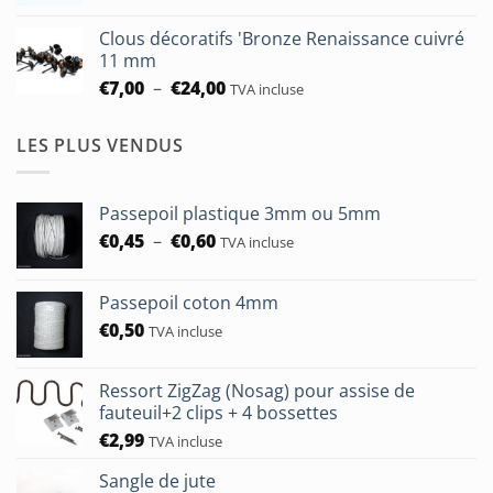
à
prix :
€93,75
Clous décoratifs 'Bronze Renaissance cuivré
€6,50
11 mm
à
Plage
€
7,00
–
€
24,00
TVA incluse
€24,00
de
prix :
LES PLUS VENDUS
€7,00
à
€24,00
Passepoil plastique 3mm ou 5mm
Plage
€
0,45
–
€
0,60
TVA incluse
de
prix :
Passepoil coton 4mm
€0,45
€
0,50
à
TVA incluse
€0,60
Ressort ZigZag (Nosag) pour assise de
fauteuil+2 clips + 4 bossettes
€
2,99
TVA incluse
Sangle de jute