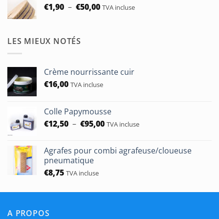
Plage
€
1,90
–
€
50,00
TVA incluse
de
prix :
€1,90
LES MIEUX NOTÉS
à
€50,00
Crème nourrissante cuir
€
16,00
TVA incluse
Colle Papymousse
Plage
€
12,50
–
€
95,00
TVA incluse
de
prix :
Agrafes pour combi agrafeuse/cloueuse
€12,50
pneumatique
à
€
8,75
TVA incluse
€95,00
A PROPOS