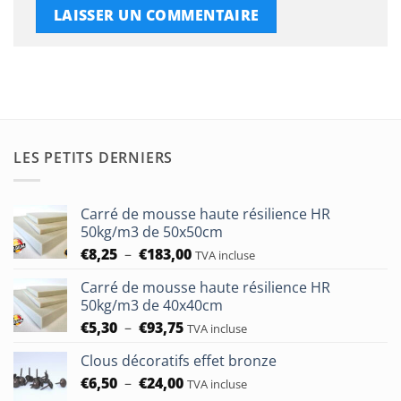
LES PETITS DERNIERS
Carré de mousse haute résilience HR
50kg/m3 de 50x50cm
Plage
€
8,25
–
€
183,00
TVA incluse
de
Carré de mousse haute résilience HR
prix :
50kg/m3 de 40x40cm
€8,25
Plage
€
5,30
–
€
93,75
à
TVA incluse
de
€183,00
Clous décoratifs effet bronze
prix :
Plage
€
6,50
–
€
24,00
€5,30
TVA incluse
de