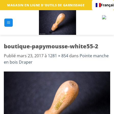
Passer
Françai
MAGASIN EN LIGNE D'OUTILS DE GARNISSAGE
au
contenu
boutique-papymousse-white55-2
Publié
mars 23, 2017
à
1281 × 854
dans
Pointe manche
en bois Draper