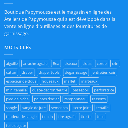
Boutique Papymousse est le magasin en ligne des
Ateliers de Papymousse qui s'est développé dans la
vente en ligne d'outillages et des fournitures de
garnissage.
MOTS CLÉS
aiguille
arrache agrafe
Bea
ciseaux
clous
corde
crin
cutter
draper
draper tools
dégarnissage
entretien cuir
espaceur de clous
houzeaux
maillet
marteaux
mini tenaille
ouate/dacron/feutre
passepoil
perforatrice
pied de biche
pointes d'acier
ramponneau
ressorts
sangle
sangle de jute
semences
serre-joint
tenaille
tendeur de sangle
tir crin
tire agrafe
tirette
toile
toile de jute