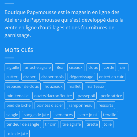
Boutique Papymousse est le magasin en ligne des
Ateliers de Papymousse qui s'est développé dans la
vente en ligne d'outillages et des fournitures de
garnissage.
MOTS CLÉS
aiguille
arrache agrafe
Bea
ciseaux
clous
corde
crin
cutter
draper
draper tools
dégarnissage
entretien cuir
espaceur de clous
houzeaux
maillet
marteaux
mini tenaille
ouate/dacron/feutre
passepoil
perforatrice
pied de biche
pointes d'acier
ramponneau
ressorts
sangle
sangle de jute
semences
serre-joint
tenaille
tendeur de sangle
tir crin
tire agrafe
tirette
toile
toile de jute