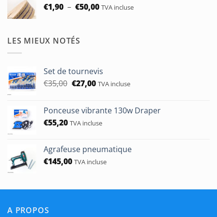
Plage
€
1,90
–
€
50,00
TVA incluse
de
prix :
€1,90
LES MIEUX NOTÉS
à
€50,00
Set de tournevis
Le
Le
€
35,00
€
27,00
TVA incluse
prix
prix
initial
actuel
Ponceuse vibrante 130w Draper
était :
est :
€
55,20
€35,00.
€27,00.
TVA incluse
Agrafeuse pneumatique
€
145,00
TVA incluse
A PROPOS