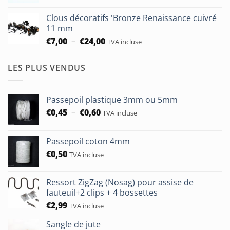
à
prix :
€93,75
Clous décoratifs 'Bronze Renaissance cuivré
€6,50
11 mm
à
Plage
€
7,00
–
€
24,00
TVA incluse
€24,00
de
prix :
LES PLUS VENDUS
€7,00
à
€24,00
Passepoil plastique 3mm ou 5mm
Plage
€
0,45
–
€
0,60
TVA incluse
de
prix :
Passepoil coton 4mm
€0,45
€
0,50
à
TVA incluse
€0,60
Ressort ZigZag (Nosag) pour assise de
fauteuil+2 clips + 4 bossettes
€
2,99
TVA incluse
Sangle de jute