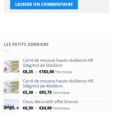
LES PETITS DERNIERS
Carré de mousse haute résilience HR
50kg/m3 de 50x50cm
Plage
€
8,25
–
€
183,00
TVA incluse
de
Carré de mousse haute résilience HR
prix :
50kg/m3 de 40x40cm
€8,25
Plage
€
5,30
–
€
93,75
à
TVA incluse
de
€183,00
Clous décoratifs effet bronze
prix :
Plage
€
6,50
–
€
24,00
€5,30
TVA incluse
de