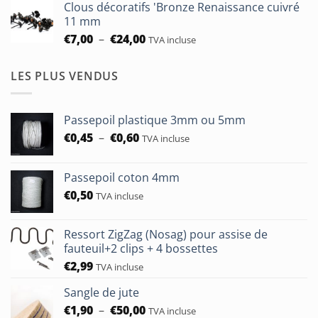
Clous décoratifs 'Bronze Renaissance cuivré
€6,50
11 mm
à
Plage
€
7,00
–
€
24,00
TVA incluse
€24,00
de
prix :
LES PLUS VENDUS
€7,00
à
€24,00
Passepoil plastique 3mm ou 5mm
Plage
€
0,45
–
€
0,60
TVA incluse
de
prix :
Passepoil coton 4mm
€0,45
€
0,50
à
TVA incluse
€0,60
Ressort ZigZag (Nosag) pour assise de
fauteuil+2 clips + 4 bossettes
€
2,99
TVA incluse
Sangle de jute
Plage
€
1,90
–
€
50,00
TVA incluse