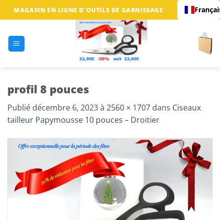
Passer
Françai
MAGASIN EN LIGNE D'OUTILS DE GARNISSAGE
au
contenu
profil 8 pouces
Publié
décembre 6, 2023
à
2560 × 1707
dans
Ciseaux
tailleur Papymousse 10 pouces – Droitier