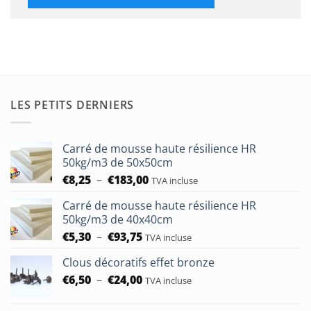
LES PETITS DERNIERS
Carré de mousse haute résilience HR
50kg/m3 de 50x50cm
Plage
€
8,25
–
€
183,00
TVA incluse
de
Carré de mousse haute résilience HR
prix :
50kg/m3 de 40x40cm
€8,25
Plage
€
5,30
–
€
93,75
à
TVA incluse
de
€183,00
Clous décoratifs effet bronze
prix :
Plage
€
6,50
–
€
24,00
€5,30
TVA incluse
de
à
prix :
€93,75