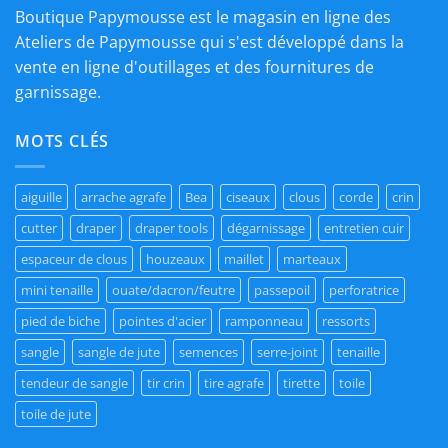
Boutique Papymousse est le magasin en ligne des
Ateliers de Papymousse qui s'est développé dans la
vente en ligne d'outillages et des fournitures de
garnissage.
MOTS CLÉS
aiguille
arrache agrafe
Bea
ciseaux
clous
corde
crin
cutter
draper
draper tools
dégarnissage
entretien cuir
espaceur de clous
houzeaux
maillet
marteaux
mini tenaille
ouate/dacron/feutre
passepoil
perforatrice
pied de biche
pointes d'acier
ramponneau
ressorts
sangle
sangle de jute
semences
serre-joint
tenaille
tendeur de sangle
tir crin
tire agrafe
tirette
toile
toile de jute