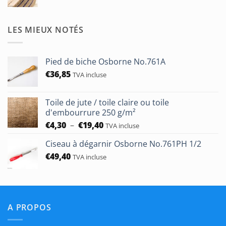
de
prix :
€1,90
LES MIEUX NOTÉS
à
€50,00
Pied de biche Osborne No.761A
€
36,85
TVA incluse
Toile de jute / toile claire ou toile
d'embourrure 250 g/m²
Plage
€
4,30
–
€
19,40
TVA incluse
de
Ciseau à dégarnir Osborne No.761PH 1/2
prix :
€
49,40
€4,30
TVA incluse
à
€19,40
A PROPOS