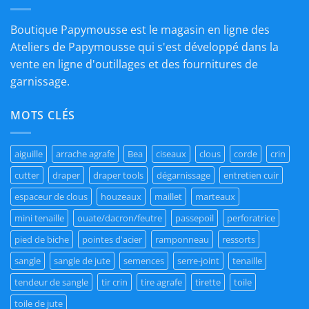
Boutique Papymousse est le magasin en ligne des
Ateliers de Papymousse qui s'est développé dans la
vente en ligne d'outillages et des fournitures de
garnissage.
MOTS CLÉS
aiguille
arrache agrafe
Bea
ciseaux
clous
corde
crin
cutter
draper
draper tools
dégarnissage
entretien cuir
espaceur de clous
houzeaux
maillet
marteaux
mini tenaille
ouate/dacron/feutre
passepoil
perforatrice
pied de biche
pointes d'acier
ramponneau
ressorts
sangle
sangle de jute
semences
serre-joint
tenaille
tendeur de sangle
tir crin
tire agrafe
tirette
toile
toile de jute