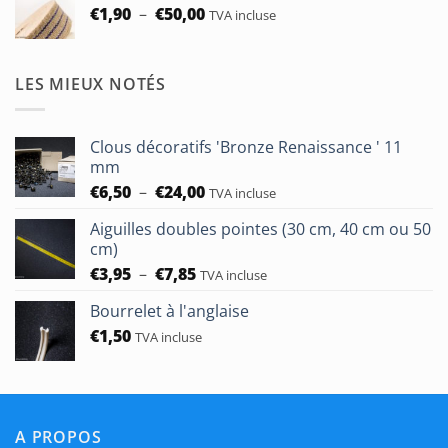
Plage
€
1,90
–
€
50,00
TVA incluse
de
prix :
€1,90
LES MIEUX NOTÉS
à
€50,00
Clous décoratifs 'Bronze Renaissance ' 11
mm
Plage
€
6,50
–
€
24,00
TVA incluse
de
Aiguilles doubles pointes (30 cm, 40 cm ou 50
prix :
cm)
€6,50
Plage
€
3,95
–
€
7,85
à
TVA incluse
de
€24,00
Bourrelet à l'anglaise
prix :
€
1,50
€3,95
TVA incluse
à
€7,85
A PROPOS