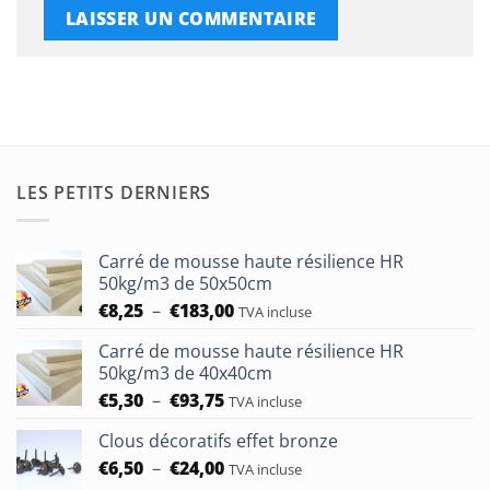
LES PETITS DERNIERS
Carré de mousse haute résilience HR
50kg/m3 de 50x50cm
Plage
€
8,25
–
€
183,00
TVA incluse
de
Carré de mousse haute résilience HR
prix :
50kg/m3 de 40x40cm
€8,25
Plage
€
5,30
–
€
93,75
à
TVA incluse
de
€183,00
Clous décoratifs effet bronze
prix :
Plage
€
6,50
–
€
24,00
€5,30
TVA incluse
de