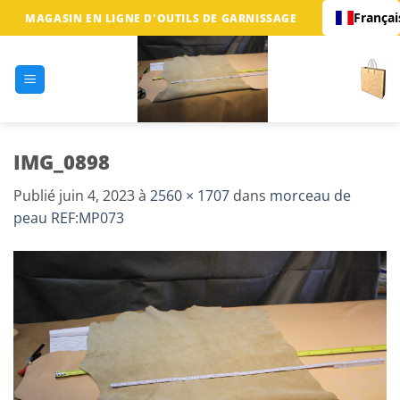
Passer
Françai
MAGASIN EN LIGNE D'OUTILS DE GARNISSAGE
au
contenu
IMG_0898
Publié
juin 4, 2023
à
2560 × 1707
dans
morceau de
peau REF:MP073