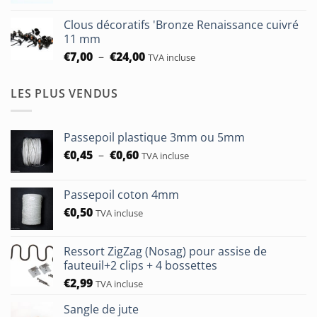
à
prix :
€93,75
Clous décoratifs 'Bronze Renaissance cuivré
€6,50
11 mm
à
Plage
€
7,00
–
€
24,00
TVA incluse
€24,00
de
prix :
LES PLUS VENDUS
€7,00
à
€24,00
Passepoil plastique 3mm ou 5mm
Plage
€
0,45
–
€
0,60
TVA incluse
de
prix :
Passepoil coton 4mm
€0,45
€
0,50
à
TVA incluse
€0,60
Ressort ZigZag (Nosag) pour assise de
fauteuil+2 clips + 4 bossettes
€
2,99
TVA incluse
Sangle de jute