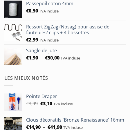
Passepoil coton 4mm
€0,45
€
0,50
à
TVA incluse
€0,60
Ressort ZigZag (Nosag) pour assise de
fauteuil+2 clips + 4 bossettes
€
2,99
TVA incluse
Sangle de jute
Plage
€
1,90
–
€
50,00
TVA incluse
de
prix :
€1,90
LES MIEUX NOTÉS
à
€50,00
Pointe Draper
Le
Le
€
3,99
€
3,10
TVA incluse
prix
prix
initial
actuel
Clous décoratifs 'Bronze Renaissance' 16mm
était :
est :
Plage
€
14,90
–
€
41,90
€3,99.
€3,10.
TVA incluse