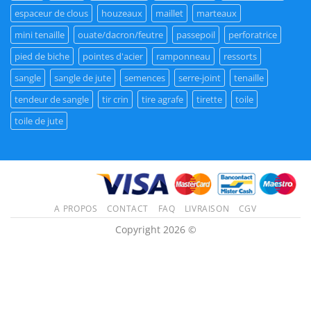
espaceur de clous
houzeaux
maillet
marteaux
mini tenaille
ouate/dacron/feutre
passepoil
perforatrice
pied de biche
pointes d'acier
ramponneau
ressorts
sangle
sangle de jute
semences
serre-joint
tenaille
tendeur de sangle
tir crin
tire agrafe
tirette
toile
toile de jute
A PROPOS
CONTACT
FAQ
LIVRAISON
CGV
Copyright 2026 ©