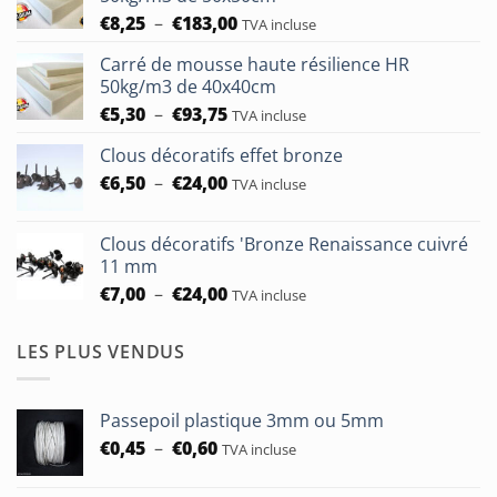
Plage
€
8,25
–
€
183,00
TVA incluse
de
Carré de mousse haute résilience HR
prix :
50kg/m3 de 40x40cm
€8,25
Plage
€
5,30
–
€
93,75
à
TVA incluse
de
€183,00
Clous décoratifs effet bronze
prix :
Plage
€
6,50
–
€
24,00
€5,30
TVA incluse
de
à
prix :
€93,75
Clous décoratifs 'Bronze Renaissance cuivré
€6,50
11 mm
à
Plage
€
7,00
–
€
24,00
TVA incluse
€24,00
de
prix :
LES PLUS VENDUS
€7,00
à
€24,00
Passepoil plastique 3mm ou 5mm
Plage
€
0,45
–
€
0,60
TVA incluse
de
prix :