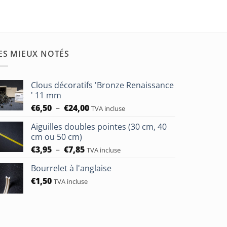
ES MIEUX NOTÉS
Clous décoratifs 'Bronze Renaissance
' 11 mm
Plage
€
6,50
–
€
24,00
TVA incluse
de
Aiguilles doubles pointes (30 cm, 40
prix :
cm ou 50 cm)
€6,50
Plage
€
3,95
–
€
7,85
à
TVA incluse
de
€24,00
Bourrelet à l'anglaise
prix :
€
1,50
€3,95
TVA incluse
à
€7,85