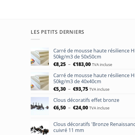
LES PETITS DERNIERS
Carré de mousse haute résilience 
50kg/m3 de 50x50cm
Plage
€
8,25
–
€
183,00
TVA incluse
de
Carré de mousse haute résilience 
prix :
50kg/m3 de 40x40cm
€8,25
Plage
€
5,30
–
€
93,75
à
TVA incluse
de
€183,00
Clous décoratifs effet bronze
prix :
Plage
€
6,50
–
€
24,00
€5,30
TVA incluse
de
à
prix :
€93,75
Clous décoratifs 'Bronze Renaissan
€6,50
cuivré 11 mm
à