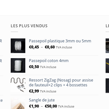
LES PLUS VENDUS
L
HR
Passepoil plastique 3mm ou 5mm
Plage
€
0,45
–
€
0,60
TVA incluse
de
prix :
Passepoil coton 4mm
HR
€0,45
€
0,50
à
TVA incluse
€0,60
Ressort ZigZag (Nosag) pour assise
de fauteuil+2 clips + 4 bossettes
€
2,99
TVA incluse
Sangle de jute
ce
Plage
€
1,90
–
€
50,00
TVA incluse