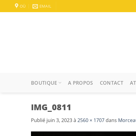
Passer
OÙ
EMAIL
au
contenu
BOUTIQUE
A PROPOS
CONTACT
AT
IMG_0811
Publié
juin 3, 2023
à
2560 × 1707
dans
Morcea