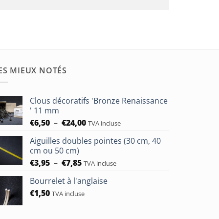
ES MIEUX NOTÉS
Clous décoratifs 'Bronze Renaissance
' 11 mm
Plage
€
6,50
–
€
24,00
TVA incluse
de
Aiguilles doubles pointes (30 cm, 40
prix :
cm ou 50 cm)
€6,50
Plage
€
3,95
–
€
7,85
à
TVA incluse
de
€24,00
Bourrelet à l'anglaise
prix :
€
1,50
€3,95
TVA incluse
à
€7,85