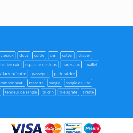
ciseaux
clous
corde
crin
cutter
draper
tretien cuir
espaceur de clous
houzeaux
maillet
/dacron/feutre
passepoil
perforatrice
ramponneau
ressorts
sangle
sangle de jute
tendeur de sangle
tir crin
tire agrafe
tirette