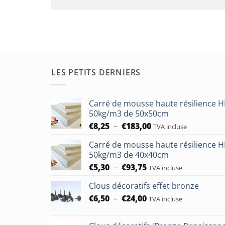
LES PETITS DERNIERS
Carré de mousse haute résilience 
50kg/m3 de 50x50cm
Plage
€
8,25
–
€
183,00
TVA incluse
de
Carré de mousse haute résilience 
prix :
50kg/m3 de 40x40cm
€8,25
Plage
€
5,30
–
€
93,75
à
TVA incluse
de
€183,00
Clous décoratifs effet bronze
prix :
Plage
€
6,50
–
€
24,00
€5,30
TVA incluse
de
à
prix :
€93,75