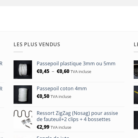
LES PLUS VENDUS
L
HR
Passepoil plastique 3mm ou 5mm
Plage
€
0,45
–
€
0,60
TVA incluse
de
prix :
Passepoil coton 4mm
HR
€0,45
€
0,50
à
TVA incluse
€0,60
Ressort ZigZag (Nosag) pour assise
de fauteuil+2 clips + 4 bossettes
€
2,99
TVA incluse