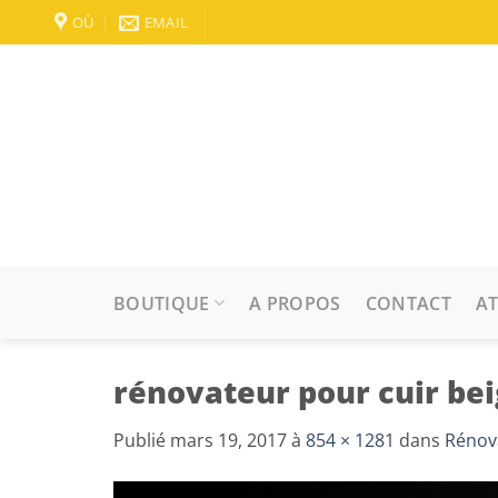
Passer
OÙ
EMAIL
au
contenu
BOUTIQUE
A PROPOS
CONTACT
AT
rénovateur pour cuir be
Publié
mars 19, 2017
à
854 × 1281
dans
Rénov