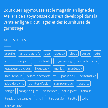
Boutique Papymousse est le magasin en ligne des
Ateliers de Papymousse qui s'est développé dans la
vente en ligne d'outillages et des fournitures de
garnissage.
MOTS CLÉS
aiguille
arrache agrafe
Bea
ciseaux
clous
corde
crin
cutter
draper
draper tools
dégarnissage
entretien cuir
espaceur de clous
houzeaux
maillet
marteaux
mini tenaille
ouate/dacron/feutre
passepoil
perforatrice
pied de biche
pointes d'acier
ramponneau
ressorts
sangle
sangle de jute
semences
serre-joint
tenaille
tendeur de sangle
tir crin
tire agrafe
tirette
toile
toile de jute