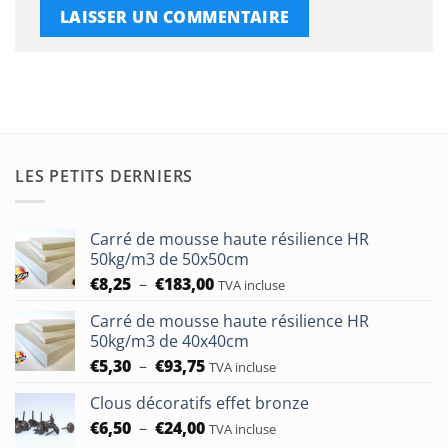
LES PETITS DERNIERS
Carré de mousse haute résilience HR
50kg/m3 de 50x50cm
Plage
€
8,25
–
€
183,00
TVA incluse
de
Carré de mousse haute résilience HR
prix :
50kg/m3 de 40x40cm
€8,25
Plage
€
5,30
–
€
93,75
à
TVA incluse
de
€183,00
Clous décoratifs effet bronze
prix :
Plage
€
6,50
–
€
24,00
€5,30
TVA incluse
de