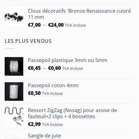
à
prix :
€93,75
Clous décoratifs 'Bronze Renaissance cuivré
€6,50
11 mm
à
Plage
€
7,00
–
€
24,00
TVA incluse
€24,00
de
prix :
LES PLUS VENDUS
€7,00
à
€24,00
Passepoil plastique 3mm ou 5mm
Plage
€
0,45
–
€
0,60
TVA incluse
de
prix :
Passepoil coton 4mm
€0,45
€
0,50
à
TVA incluse
€0,60
Ressort ZigZag (Nosag) pour assise de
fauteuil+2 clips + 4 bossettes
€
2,99
TVA incluse
Sangle de jute