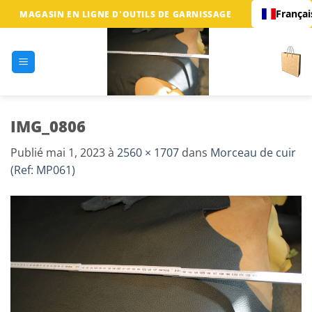
Passer
Françai
MAGASIN EN LIGNE D'OUTILS DE GARNISSAGE
au
contenu
IMG_0806
Publié
mai 1, 2023
à
2560 × 1707
dans
Morceau de cuir
(Ref: MP061)