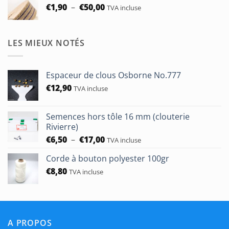
Plage
€
1,90
–
€
50,00
TVA incluse
de
prix :
€1,90
LES MIEUX NOTÉS
à
€50,00
Espaceur de clous Osborne No.777
€
12,90
TVA incluse
Semences hors tôle 16 mm (clouterie
Rivierre)
Plage
€
6,50
–
€
17,00
TVA incluse
de
Corde à bouton polyester 100gr
prix :
€
8,80
€6,50
TVA incluse
à
€17,00
A PROPOS