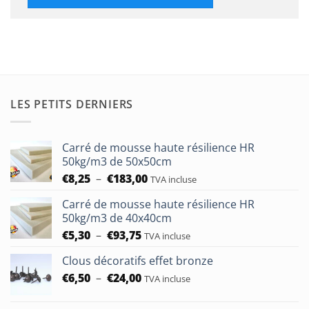
LES PETITS DERNIERS
Carré de mousse haute résilience HR
50kg/m3 de 50x50cm
Plage
€
8,25
–
€
183,00
TVA incluse
de
Carré de mousse haute résilience HR
prix :
50kg/m3 de 40x40cm
€8,25
Plage
€
5,30
–
€
93,75
à
TVA incluse
de
€183,00
Clous décoratifs effet bronze
prix :
Plage
€
6,50
–
€
24,00
€5,30
TVA incluse
de
à
prix :
€93,75