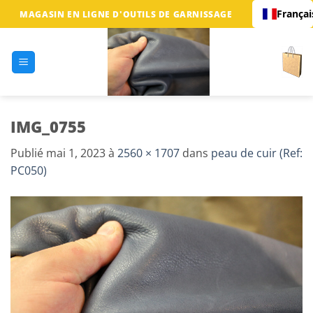
Passer
Françai
MAGASIN EN LIGNE D'OUTILS DE GARNISSAGE
au
contenu
IMG_0755
Publié
mai 1, 2023
à
2560 × 1707
dans
peau de cuir (Ref:
PC050)