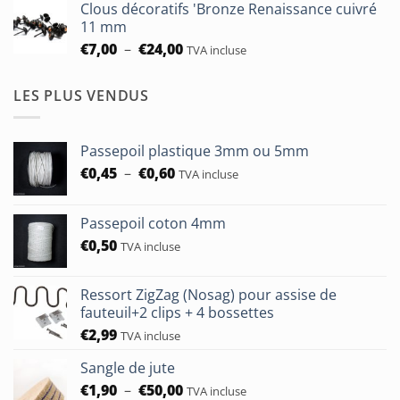
Clous décoratifs 'Bronze Renaissance cuivré
€6,50
11 mm
à
Plage
€
7,00
–
€
24,00
TVA incluse
€24,00
de
prix :
LES PLUS VENDUS
€7,00
à
€24,00
Passepoil plastique 3mm ou 5mm
Plage
€
0,45
–
€
0,60
TVA incluse
de
prix :
Passepoil coton 4mm
€0,45
€
0,50
à
TVA incluse
€0,60
Ressort ZigZag (Nosag) pour assise de
fauteuil+2 clips + 4 bossettes
€
2,99
TVA incluse
Sangle de jute
Plage
€
1,90
–
€
50,00
TVA incluse