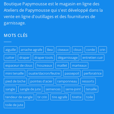
Boutique Papymousse est le magasin en ligne des
Ateliers de Papymousse qui s'est développé dans la
vente en ligne d'outillages et des fournitures de
garnissage.
MOTS CLÉS
aiguille
arrache agrafe
Bea
ciseaux
clous
corde
crin
cutter
draper
draper tools
dégarnissage
entretien cuir
espaceur de clous
houzeaux
maillet
marteaux
mini tenaille
ouate/dacron/feutre
passepoil
perforatrice
pied de biche
pointes d'acier
ramponneau
ressorts
sangle
sangle de jute
semences
serre-joint
tenaille
tendeur de sangle
tir crin
tire agrafe
tirette
toile
toile de jute