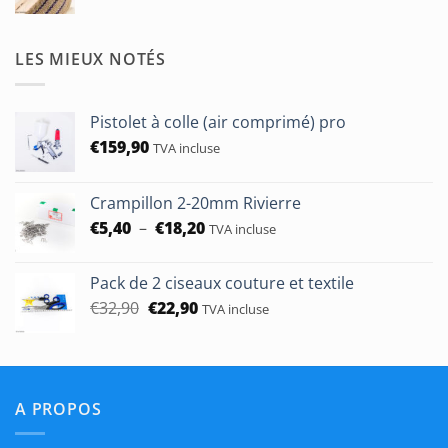
de
prix :
€1,90
LES MIEUX NOTÉS
à
€50,00
Pistolet à colle (air comprimé) pro
€
159,90
TVA incluse
Crampillon 2-20mm Rivierre
Plage
€
5,40
–
€
18,20
TVA incluse
de
prix :
Pack de 2 ciseaux couture et textile
€5,40
Le
Le
€
32,90
€
22,90
TVA incluse
à
prix
prix
€18,20
initial
actuel
était :
est :
€32,90.
€22,90.
A PROPOS