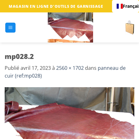
Passer
Françai
MAGASIN EN LIGNE D'OUTILS DE GARNISSAGE
au
contenu
mp028.2
Publié
avril 17, 2023
à
2560 × 1702
dans
panneau de
cuir (ref:mp028)