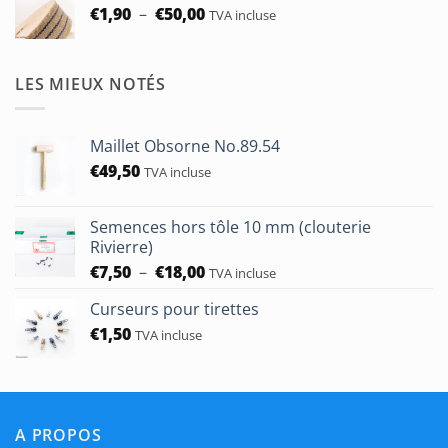
Plage
€
1,90
–
€
50,00
TVA incluse
de
prix :
€1,90
LES MIEUX NOTÉS
à
€50,00
Maillet Obsorne No.89.54
€
49,50
TVA incluse
Semences hors tôle 10 mm (clouterie
Rivierre)
Plage
€
7,50
–
€
18,00
TVA incluse
de
Curseurs pour tirettes
prix :
€
1,50
€7,50
TVA incluse
à
€18,00
A PROPOS