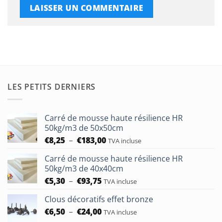
LES PETITS DERNIERS
Carré de mousse haute résilience HR
50kg/m3 de 50x50cm
Plage
€
8,25
–
€
183,00
TVA incluse
de
Carré de mousse haute résilience HR
prix :
50kg/m3 de 40x40cm
€8,25
Plage
€
5,30
–
€
93,75
à
TVA incluse
de
€183,00
Clous décoratifs effet bronze
prix :
Plage
€
6,50
–
€
24,00
€5,30
TVA incluse
de
à