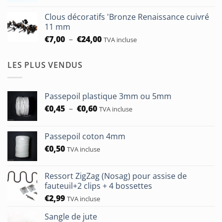
prix :
€93,75
Clous décoratifs 'Bronze Renaissance cuivré
€6,50
11 mm
à
Plage
€
7,00
–
€
24,00
TVA incluse
€24,00
de
prix :
LES PLUS VENDUS
€7,00
à
€24,00
Passepoil plastique 3mm ou 5mm
Plage
€
0,45
–
€
0,60
TVA incluse
de
prix :
Passepoil coton 4mm
€0,45
€
0,50
à
TVA incluse
€0,60
Ressort ZigZag (Nosag) pour assise de
fauteuil+2 clips + 4 bossettes
€
2,99
TVA incluse
Sangle de jute