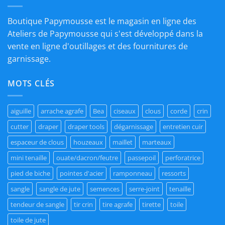
Boutique Papymousse est le magasin en ligne des
Ateliers de Papymousse qui s'est développé dans la
vente en ligne d'outillages et des fournitures de
garnissage.
MOTS CLÉS
aiguille
arrache agrafe
Bea
ciseaux
clous
corde
crin
cutter
draper
draper tools
dégarnissage
entretien cuir
espaceur de clous
houzeaux
maillet
marteaux
mini tenaille
ouate/dacron/feutre
passepoil
perforatrice
pied de biche
pointes d'acier
ramponneau
ressorts
sangle
sangle de jute
semences
serre-joint
tenaille
tendeur de sangle
tir crin
tire agrafe
tirette
toile
toile de jute