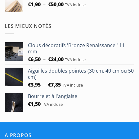
Plage
€
1,90
–
€
50,00
TVA incluse
de
prix :
€1,90
LES MIEUX NOTÉS
à
€50,00
Clous décoratifs 'Bronze Renaissance ' 11
mm
Plage
€
6,50
–
€
24,00
TVA incluse
de
Aiguilles doubles pointes (30 cm, 40 cm ou 50
prix :
cm)
€6,50
Plage
€
3,95
–
€
7,85
à
TVA incluse
de
€24,00
Bourrelet à l'anglaise
prix :
€
1,50
€3,95
TVA incluse
à
€7,85
A PROPOS