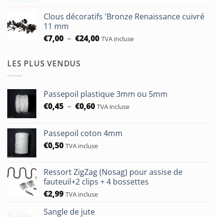
prix :
€93,75
Clous décoratifs 'Bronze Renaissance cuivré
€6,50
11 mm
à
Plage
€
7,00
–
€
24,00
TVA incluse
€24,00
de
prix :
LES PLUS VENDUS
€7,00
à
€24,00
Passepoil plastique 3mm ou 5mm
Plage
€
0,45
–
€
0,60
TVA incluse
de
prix :
Passepoil coton 4mm
€0,45
€
0,50
à
TVA incluse
€0,60
Ressort ZigZag (Nosag) pour assise de
fauteuil+2 clips + 4 bossettes
€
2,99
TVA incluse
Sangle de jute