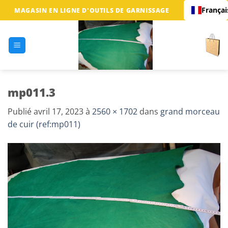
Passer
Françai
MAGASIN EN LIGNE D'OUTILS DE GARNISSAGE
au
contenu
mp011.3
Publié
avril 17, 2023
à
2560 × 1702
dans
grand morceau
de cuir (ref:mp011)