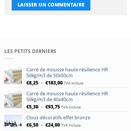
LES PETITS DERNIERS
Carré de mousse haute résilience HR
50kg/m3 de 50x50cm
Plage
€
8,25
–
€
183,00
TVA incluse
de
Carré de mousse haute résilience HR
prix :
50kg/m3 de 40x40cm
€8,25
Plage
€
5,30
–
€
93,75
à
TVA incluse
de
€183,00
Clous décoratifs effet bronze
prix :
Plage
€
6,50
–
€
24,00
€5,30
TVA incluse
de
à