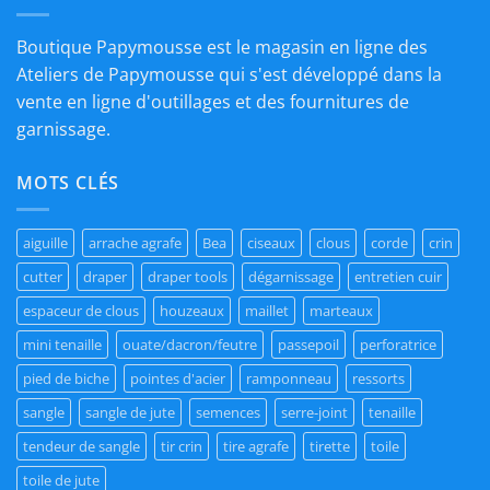
Boutique Papymousse est le magasin en ligne des
Ateliers de Papymousse qui s'est développé dans la
vente en ligne d'outillages et des fournitures de
garnissage.
MOTS CLÉS
aiguille
arrache agrafe
Bea
ciseaux
clous
corde
crin
cutter
draper
draper tools
dégarnissage
entretien cuir
espaceur de clous
houzeaux
maillet
marteaux
mini tenaille
ouate/dacron/feutre
passepoil
perforatrice
pied de biche
pointes d'acier
ramponneau
ressorts
sangle
sangle de jute
semences
serre-joint
tenaille
tendeur de sangle
tir crin
tire agrafe
tirette
toile
toile de jute