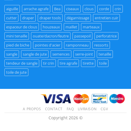
aiguille
arrache agrafe
Bea
ciseaux
clous
corde
crin
cutter
draper
draper tools
dégarnissage
entretien cuir
espaceur de clous
houzeaux
maillet
marteaux
mini tenaille
ouate/dacron/feutre
passepoil
perforatrice
pied de biche
pointes d'acier
ramponneau
ressorts
sangle
sangle de jute
semences
serre-joint
tenaille
tendeur de sangle
tir crin
tire agrafe
tirette
toile
toile de jute
A PROPOS
CONTACT
FAQ
LIVRAISON
CGV
Copyright 2026 ©