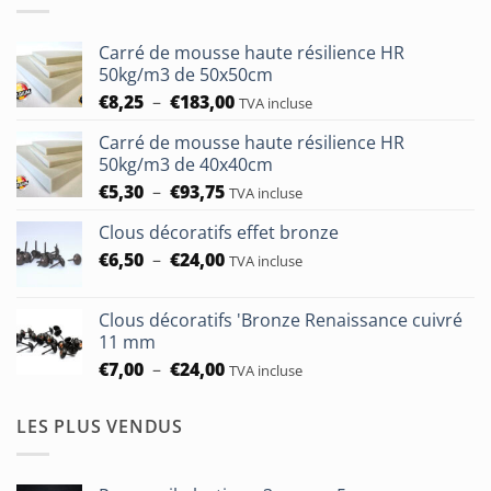
Carré de mousse haute résilience HR
50kg/m3 de 50x50cm
Plage
€
8,25
–
€
183,00
TVA incluse
de
Carré de mousse haute résilience HR
prix :
50kg/m3 de 40x40cm
€8,25
Plage
€
5,30
–
€
93,75
à
TVA incluse
de
€183,00
Clous décoratifs effet bronze
prix :
Plage
€
6,50
–
€
24,00
€5,30
TVA incluse
de
à
prix :
€93,75
Clous décoratifs 'Bronze Renaissance cuivré
€6,50
11 mm
à
Plage
€
7,00
–
€
24,00
TVA incluse
€24,00
de
prix :
LES PLUS VENDUS
€7,00
à
€24,00