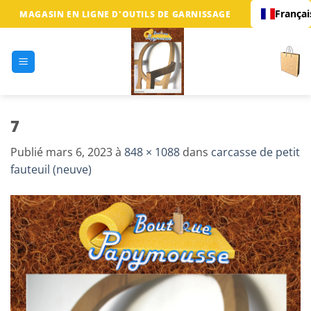
Passer
Françai
MAGASIN EN LIGNE D'OUTILS DE GARNISSAGE
au
contenu
7
Publié
mars 6, 2023
à
848 × 1088
dans
carcasse de petit
fauteuil (neuve)