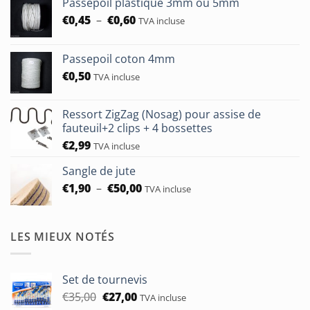
Passepoil plastique 3mm ou 5mm
Plage
€
0,45
–
€
0,60
TVA incluse
de
prix :
Passepoil coton 4mm
€0,45
€
0,50
à
TVA incluse
€0,60
Ressort ZigZag (Nosag) pour assise de
fauteuil+2 clips + 4 bossettes
€
2,99
TVA incluse
Sangle de jute
Plage
€
1,90
–
€
50,00
TVA incluse
de
prix :
€1,90
LES MIEUX NOTÉS
à
€50,00
Set de tournevis
Le
Le
€
35,00
€
27,00
TVA incluse