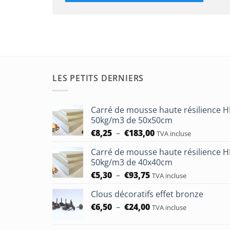
LES PETITS DERNIERS
Carré de mousse haute résilience 
50kg/m3 de 50x50cm
Plage
€
8,25
–
€
183,00
TVA incluse
de
Carré de mousse haute résilience 
prix :
50kg/m3 de 40x40cm
€8,25
Plage
€
5,30
–
€
93,75
à
TVA incluse
de
€183,00
Clous décoratifs effet bronze
prix :
Plage
€
6,50
–
€
24,00
€5,30
TVA incluse
de
à
prix :
€93,75