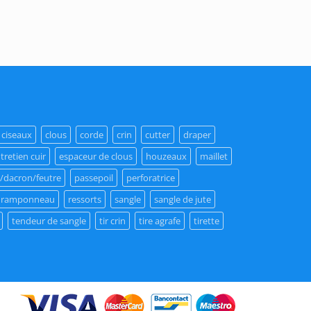
€14,50
à
€21,00
ciseaux
clous
corde
crin
cutter
draper
tretien cuir
espaceur de clous
houzeaux
maillet
/dacron/feutre
passepoil
perforatrice
ramponneau
ressorts
sangle
sangle de jute
tendeur de sangle
tir crin
tire agrafe
tirette