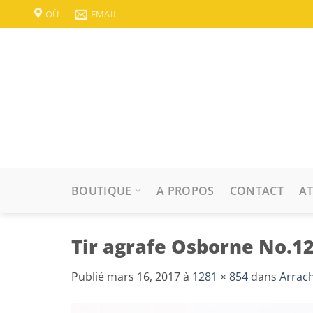
Passer
OÙ
EMAIL
au
contenu
BOUTIQUE
A PROPOS
CONTACT
AT
Tir agrafe Osborne No.12
Publié
mars 16, 2017
à
1281 × 854
dans
Arrac