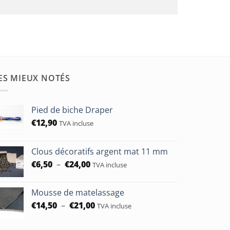
ES MIEUX NOTÉS
Pied de biche Draper
€
12,90
TVA incluse
Clous décoratifs argent mat 11 mm
Plage
€
6,50
–
€
24,00
TVA incluse
de
prix :
Mousse de matelassage
€6,50
Plage
€
14,50
–
€
21,00
à
TVA incluse
de
€24,00
prix :