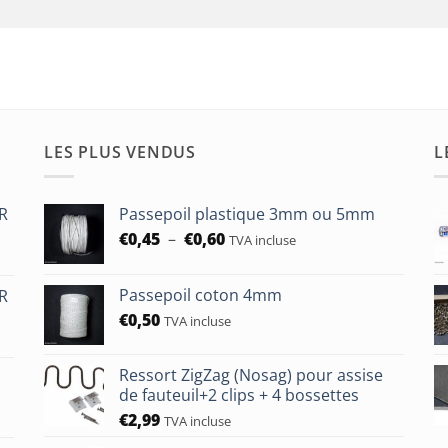
LES PLUS VENDUS
L
HR
Passepoil plastique 3mm ou 5mm
Plage
€
0,45
–
€
0,60
TVA incluse
de
prix :
Passepoil coton 4mm
HR
€0,45
€
0,50
à
TVA incluse
€0,60
Ressort ZigZag (Nosag) pour assise
de fauteuil+2 clips + 4 bossettes
€
2,99
TVA incluse