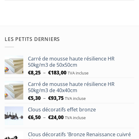
LES PETITS DERNIERS
Carré de mousse haute résilience HR
50kg/m3 de 50x50cm
Plage
€
8,25
–
€
183,00
TVA incluse
de
Carré de mousse haute résilience HR
prix :
50kg/m3 de 40x40cm
€8,25
Plage
€
5,30
–
€
93,75
à
TVA incluse
de
€183,00
Clous décoratifs effet bronze
prix :
Plage
€
6,50
–
€
24,00
€5,30
TVA incluse
de
à
prix :
€93,75
Clous décoratifs 'Bronze Renaissance cuivré
€6,50