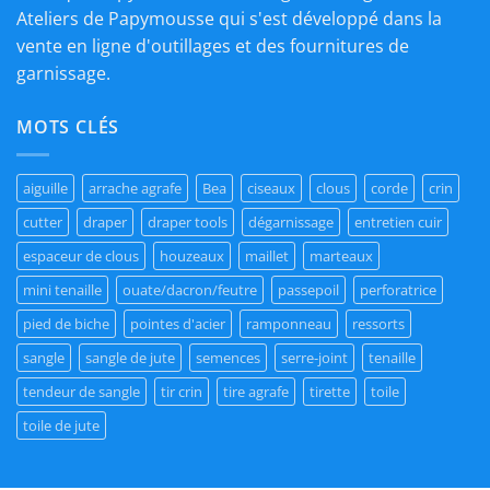
Ateliers de Papymousse qui s'est développé dans la
vente en ligne d'outillages et des fournitures de
garnissage.
MOTS CLÉS
aiguille
arrache agrafe
Bea
ciseaux
clous
corde
crin
cutter
draper
draper tools
dégarnissage
entretien cuir
espaceur de clous
houzeaux
maillet
marteaux
mini tenaille
ouate/dacron/feutre
passepoil
perforatrice
pied de biche
pointes d'acier
ramponneau
ressorts
sangle
sangle de jute
semences
serre-joint
tenaille
tendeur de sangle
tir crin
tire agrafe
tirette
toile
toile de jute