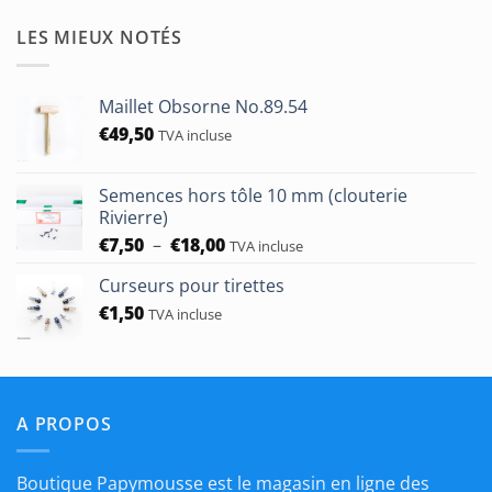
prix :
€1,90
LES MIEUX NOTÉS
à
€50,00
Maillet Obsorne No.89.54
€
49,50
TVA incluse
Semences hors tôle 10 mm (clouterie
Rivierre)
Plage
€
7,50
–
€
18,00
TVA incluse
de
Curseurs pour tirettes
prix :
€
1,50
€7,50
TVA incluse
à
€18,00
A PROPOS
Boutique Papymousse est le magasin en ligne des