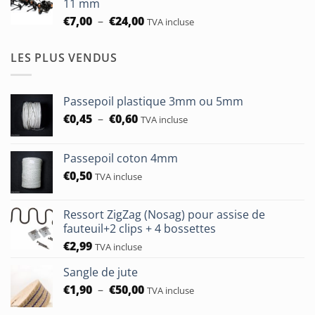
11 mm
à
Plage
€
7,00
–
€
24,00
TVA incluse
€24,00
de
prix :
LES PLUS VENDUS
€7,00
à
€24,00
Passepoil plastique 3mm ou 5mm
Plage
€
0,45
–
€
0,60
TVA incluse
de
prix :
Passepoil coton 4mm
€0,45
€
0,50
à
TVA incluse
€0,60
Ressort ZigZag (Nosag) pour assise de
fauteuil+2 clips + 4 bossettes
€
2,99
TVA incluse
Sangle de jute
Plage
€
1,90
–
€
50,00
TVA incluse
de