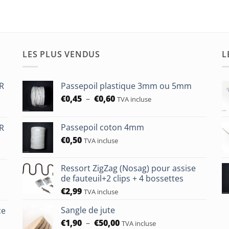
LES PLUS VENDUS
L
HR
Passepoil plastique 3mm ou 5mm
Plage
€
0,45
–
€
0,60
TVA incluse
de
prix :
Passepoil coton 4mm
HR
€0,45
€
0,50
à
TVA incluse
€0,60
Ressort ZigZag (Nosag) pour assise
de fauteuil+2 clips + 4 bossettes
€
2,99
TVA incluse
Sangle de jute
ce
Plage
€
1,90
–
€
50,00
TVA incluse