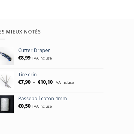
ES MIEUX NOTÉS
Cutter Draper
€
8,99
TVA incluse
Tire crin
Plage
€
7,90
–
€
10,10
TVA incluse
de
prix :
Passepoil coton 4mm
€7,90
€
0,50
TVA incluse
à
€10,10