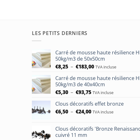
LES PETITS DERNIERS
Carré de mousse haute résilience 
50kg/m3 de 50x50cm
Plage
€
8,25
–
€
183,00
TVA incluse
de
Carré de mousse haute résilience 
prix :
50kg/m3 de 40x40cm
€8,25
Plage
€
5,30
–
€
93,75
à
TVA incluse
de
€183,00
Clous décoratifs effet bronze
prix :
Plage
€
6,50
–
€
24,00
€5,30
TVA incluse
de
à
prix :
€93,75
Clous décoratifs 'Bronze Renaissan
€6,50
cuivré 11 mm
à