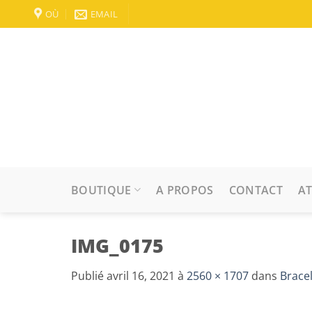
Passer
OÙ
EMAIL
au
contenu
BOUTIQUE
A PROPOS
CONTACT
AT
IMG_0175
Publié
avril 16, 2021
à
2560 × 1707
dans
Brace